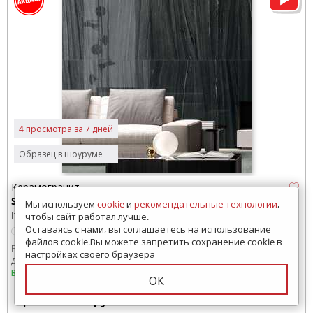
4 просмотра за 7 дней
Образец в шоуруме
Керамогранит
Surface
Мы используем
cookie
и
рекомендательные технологии
,
Italon (Россия)
чтобы сайт работал лучше.
Оставаясь с нами, вы соглашаетесь на использование
файлов cookie.Вы можете запретить сохранение cookie в
Размер:
600x600 мм
1600x800 мм
1200x600 мм
настройках своего браузера
Доставка по Краснодару бесплатно
В наличии
ОК
3805
руб.
Цена от: