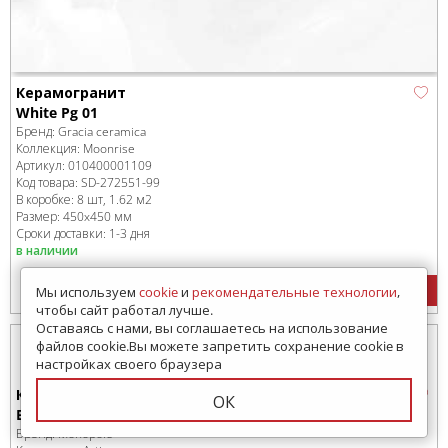
Керамогранит
White Pg 01
Бренд:
Gracia ceramica
Коллекция:
Moonrise
Артикул:
010400001109
Код товара:
SD-272551
-99
В коробке
:
8 шт, 1.62 м
2
Размер:
450x450 мм
Сроки доставки: 1-3 дня
в наличии
1502
руб.
/м
2
Цена:
Мы используем
cookie
и
рекомендательные технологии
,
чтобы сайт работал лучше.
Оставаясь с нами, вы соглашаетесь на использование
файлов cookie.Вы можете запретить сохранение cookie в
настройках своего браузера
Керамогранит
ОК
Blue 5x15
Бренд:
Monopole