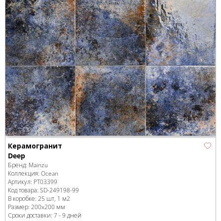
Керамогранит
Deep
Бренд:
Mainzu
Коллекция:
Ocean
Артикул:
PT03399
Код товара:
SD-249198
-99
В коробке
:
25 шт, 1 м
2
Размер:
200x200 мм
Сроки доставки: 7 - 9 дней