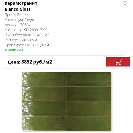
Керамогранит
Blancо Gloss
Бренд:
Equipe
Коллекция:
Fango
Артикул:
30684
Код товара:
SD-263917
-99
В коробке
:
66 шт, 0.495 м
2
Размер:
150x50 мм
Сроки доставки: 7 - 9 дней
в наличии
8852
руб.
/м
2
Цена: