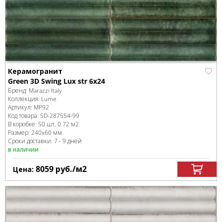
Керамогранит
Green 3D Swing Lux str 6x24
Бренд:
Marazzi Italy
Коллекция:
Lume
Артикул:
MP92
Код товара:
SD-287554
-99
В коробке
:
50 шт, 0.72 м
2
Размер:
240x60 мм
Сроки доставки: 7 - 9 дней
в наличии
8059
руб.
/м
2
Цена: