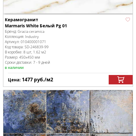
Керамогранит
Marmaris White Белый Pg 01
Бренд:
Gracia ceramica
Коллекция:
Industry
Артикул:
010400001071
Код товара:
SD-246839
-99
В коробке
:
8 шт, 1.62 м
2
Размер:
450x450 мм
Сроки доставки: 7 - 9 дней
в наличии
1477
руб.
/м
2
Цена: