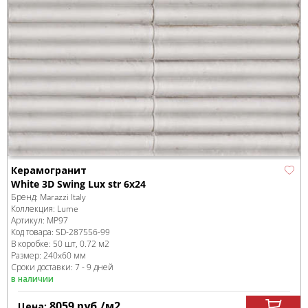
Керамогранит
White 3D Swing Lux str 6x24
Бренд:
Marazzi Italy
Коллекция:
Lume
Артикул:
MP97
Код товара:
SD-287556
-99
В коробке
:
50 шт, 0.72 м
2
Размер:
240x60 мм
Сроки доставки: 7 - 9 дней
в наличии
8059
руб.
/м
2
Цена: