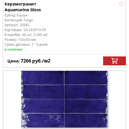
Керамогранит
Aquamarine Gloss
Бренд:
Equipe
Коллекция:
Fango
Артикул:
30682
Код товара:
SD-263919
-99
В коробке
:
66 шт, 0.495 м
2
Размер:
150x50 мм
Сроки доставки: 7 - 9 дней
в наличии
7266
руб.
/м
2
Цена: