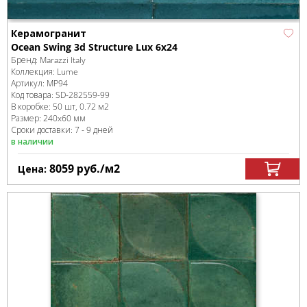
Керамогранит
Ocean Swing 3d Structure Lux 6x24
Бренд:
Marazzi Italy
Коллекция:
Lume
Артикул:
MP94
Код товара:
SD-282559
-99
В коробке
:
50 шт, 0.72 м
2
Размер:
240x60 мм
Сроки доставки: 7 - 9 дней
в наличии
8059
руб.
/м
2
Цена: