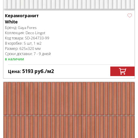
Керамогранит
White
Бренд:
Gaya Fores
Коллекция:
Deco Lingot
Код товара:
SD-264733
-99
В коробке
:
5 шт, 1 м
2
Размер:
625x320 мм
Сроки доставки: 7 - 9 дней
в наличии
5193
руб.
/м
2
Цена: