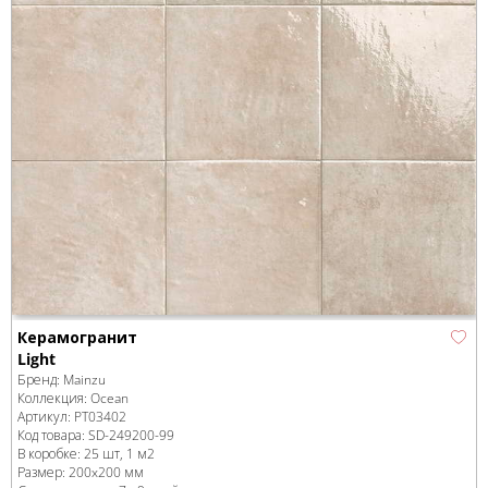
Керамогранит
Light
Бренд:
Mainzu
Коллекция:
Ocean
Артикул:
PT03402
Код товара:
SD-249200
-99
В коробке
:
25 шт, 1 м
2
Размер:
200x200 мм