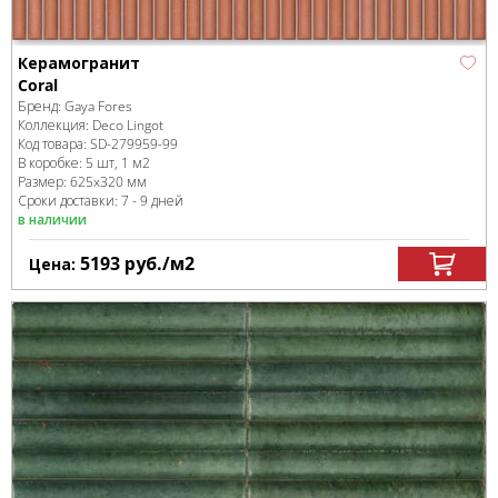
Керамогранит
Coral
Бренд:
Gaya Fores
Коллекция:
Deco Lingot
Код товара:
SD-279959
-99
В коробке
:
5 шт, 1 м
2
Размер:
625x320 мм
Сроки доставки: 7 - 9 дней
в наличии
5193
руб.
/м
2
Цена: