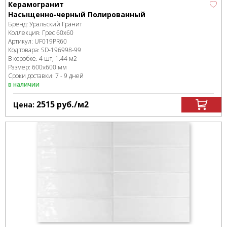
Керамогранит
Насыщенно-черный Полированный
Бренд:
Уральский Гранит
Коллекция:
Грес 60х60
Артикул:
UF019PR60
Код товара:
SD-196998
-99
В коробке
:
4 шт, 1.44 м
2
Размер:
600x600 мм
Сроки доставки: 7 - 9 дней
в наличии
2515
руб.
/м
2
Цена: