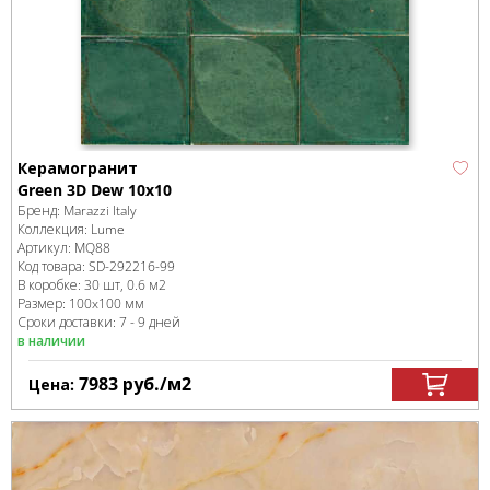
Керамогранит
Green 3D Dew 10x10
Бренд:
Marazzi Italy
Коллекция:
Lume
Артикул:
MQ88
Код товара:
SD-292216
-99
В коробке
:
30 шт, 0.6 м
2
Размер:
100x100 мм
Сроки доставки: 7 - 9 дней
в наличии
7983
руб.
/м
2
Цена: