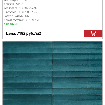
Коллекция:
Lume
Артикул:
MP8Z
Код товара:
SD-282557
-99
В коробке
:
36 шт, 0.52 м
2
Размер:
240x60 мм
Сроки доставки: 7 - 9 дней
в наличии
7182
руб.
/м
2
Цена: