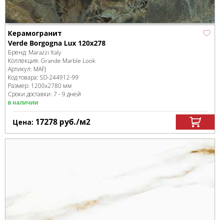
Керамогранит
Verde Borgogna Lux 120x278
Бренд:
Marazzi Italy
Коллекция:
Grande Marble Look
Артикул:
MAFJ
Код товара:
SD-244912
-99
Размер:
1200x2780 мм
Сроки доставки: 7 - 9 дней
в наличии
17278
руб.
/м
2
Цена: