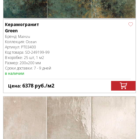
Керамогранит
Green
Бренд:
Mainzu
Коллекция:
Ocean
Артикул:
PT03400
Код товара:
SD-249199
-99
В коробке
:
25 шт, 1 м
2
Размер:
200x200 мм
Сроки доставки: 7 - 9 дней
в наличии
6378
руб.
/м
2
Цена: