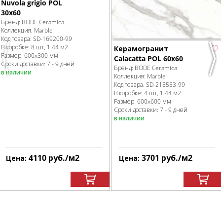
Nuvola grigio POL
30x60
Бренд:
BODE Ceramica
Коллекция:
Marble
Код товара:
SD-169200
-99
В коробке
:
8 шт, 1.44 м
2
Керамогранит
Размер:
600x300 мм
Calacatta POL 60x60
Previous
Nex
Сроки доставки: 7 - 9 дней
Бренд:
BODE Ceramica
в наличии
Коллекция:
Marble
Код товара:
SD-215553
-99
В коробке
:
4 шт, 1.44 м
2
Размер:
600x600 мм
Сроки доставки: 7 - 9 дней
в наличии
4110
руб.
/м
2
3701
руб.
/м
2
Цена:
Цена: