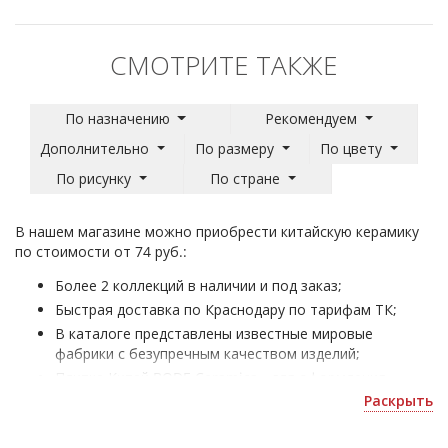
СМОТРИТЕ ТАКЖЕ
По назначению
Рекомендуем
Дополнительно
По размеру
По цвету
По рисунку
По стране
В нашем магазине можно приобрести китайскую керамику
по стоимости от 74 руб.:
Более 2 коллекций в наличии и под заказ;
Быстрая доставка по Краснодару по тарифам ТК;
В каталоге представлены известные мировые
фабрики с безупречным качеством изделий;
Плитка Китай BODE Ceramica - для оформления
жилых и коммерческих помещений;
Раскрыть
Уточнить скидку или оформить 3D дизайн можно по
почте
.