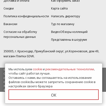
Доставка и оплата
Как оформить заказ
Скидки
Карта сайта
Политика конфиденциальности
Написать директору
Вакансии
Тур по магазину
Согласие на обработку
ВидеоОбзоры коллекций
персональных данных
Представлены в шоуруме
350005, г. Краснодар, Прикубанский округ, ул.Кореновская, дом 49,
магазин Плитка-SDVK.
Мы используем
cookie
и
рекомендательные технологии
,
© 2009—2026 г. Все права защищены
чтобы сайт работал лучше.
Обращаем Ваше внимание на то, что данный интернет-сайт носит
Оставаясь с нами, вы соглашаетесь на использование
исключительно информационный характер и ни при каких условиях
информационные материалы и цены, размещенные на сайте, не
файлов cookie.Вы можете запретить сохранение cookie в
являются публичной офертой, определяемой положениями Статьи
настройках своего браузера
437 Гражданского кодекса РФ.
ОК