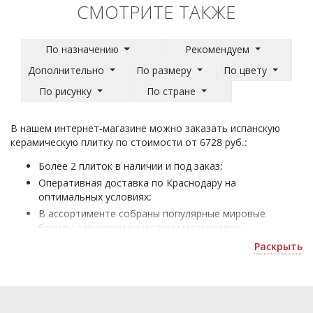
СМОТРИТЕ ТАКЖЕ
По назначению
Рекомендуем
Дополнительно
По размеру
По цвету
По рисунку
По стране
В нашем интернет-магазине можно заказать испанскую
керамическую плитку по стоимости от 6728 руб.:
Более 2 плиток в наличии и под заказ;
Оперативная доставка по Краснодару на
оптимальных условиях;
В ассортименте собраны популярные мировые
бренды с высоким качеством материалов;
Испанская плитка - для отделки жилых и офисных
Раскрыть
помещений;
Получить скидку или рассчитать количество можно
по почте
krasnodar@plitka-sdvk.ru
.