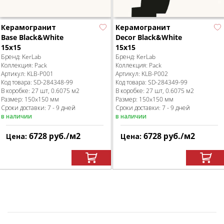
Керамогранит
Керамогранит
Base Black&White
Decor Black&White
15x15
15x15
Бренд:
KerLab
Бренд:
KerLab
Коллекция:
Pack
Коллекция:
Pack
Артикул:
KLB-P001
Артикул:
KLB-P002
Код товара:
SD-284348
-99
Код товара:
SD-284349
-99
В коробке
:
27 шт, 0.6075 м
2
В коробке
:
27 шт, 0.6075 м
2
Размер:
150x150 мм
Размер:
150x150 мм
Сроки доставки: 7 - 9 дней
Сроки доставки: 7 - 9 дней
в наличии
в наличии
6728
руб.
/м
2
6728
руб.
/м
2
Цена:
Цена: