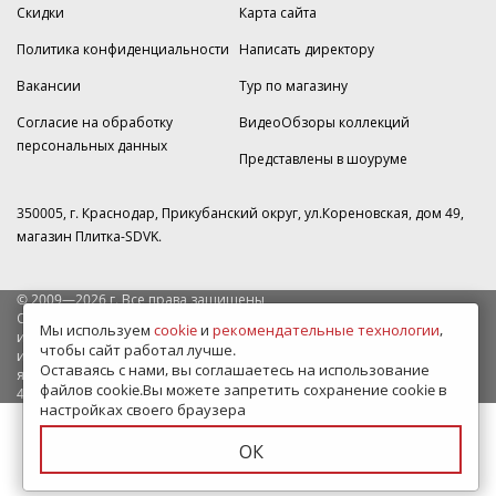
Скидки
Карта сайта
Политика конфиденциальности
Написать директору
Вакансии
Тур по магазину
Согласие на обработку
ВидеоОбзоры коллекций
персональных данных
Представлены в шоуруме
350005, г. Краснодар, Прикубанский округ, ул.Кореновская, дом 49,
магазин Плитка-SDVK.
© 2009—2026 г. Все права защищены
Обращаем Ваше внимание на то, что данный интернет-сайт носит
Мы используем
cookie
и
рекомендательные технологии
,
исключительно информационный характер и ни при каких условиях
чтобы сайт работал лучше.
информационные материалы и цены, размещенные на сайте, не
Оставаясь с нами, вы соглашаетесь на использование
являются публичной офертой, определяемой положениями Статьи
файлов cookie.Вы можете запретить сохранение cookie в
437 Гражданского кодекса РФ.
настройках своего браузера
ОК