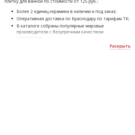
плитку для ванной по стоимости от 125 руб.:
Более 2 единиц керамики в наличии и под заказ;
Оперативная доставка по Краснодару по тарифам ТК;
В каталоге собраны популярные мировые
производители с безупречным качеством
материалов;
Детская плитка для ванной - для отделки жилых и
Раскрыть
офисных помещений;
Уточнить скидку или рассчитать количество можно
по номеру ☎
+7(861)205-02-80
.
Гарантия качества
Все предоставляемые у нас товары имеют:
прямые поставки от завода изготовителя