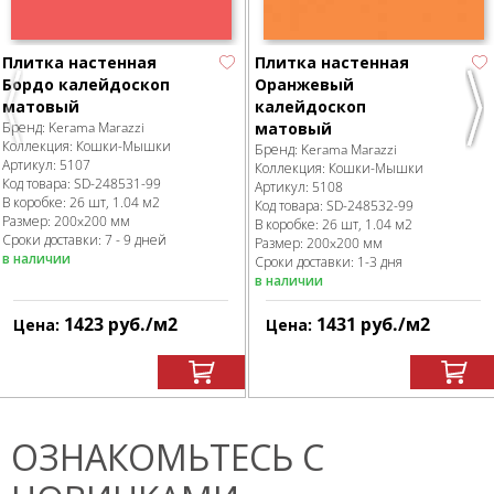
Плитка настенная
Плитка настенная
Бордо калейдоскоп
Оранжевый
матовый
калейдоскоп
Previous
Nex
Бренд:
Kerama Marazzi
матовый
Коллекция:
Кошки-Мышки
Бренд:
Kerama Marazzi
Артикул:
5107
Коллекция:
Кошки-Мышки
Код товара:
SD-248531
-99
Артикул:
5108
В коробке
:
26 шт, 1.04 м
2
Код товара:
SD-248532
-99
Размер:
200x200 мм
В коробке
:
26 шт, 1.04 м
2
Сроки доставки: 7 - 9 дней
Размер:
200x200 мм
в наличии
Сроки доставки: 1-3 дня
в наличии
1423
руб.
/м
2
1431
руб.
/м
2
Цена:
Цена:
ОЗНАКОМЬТЕСЬ С