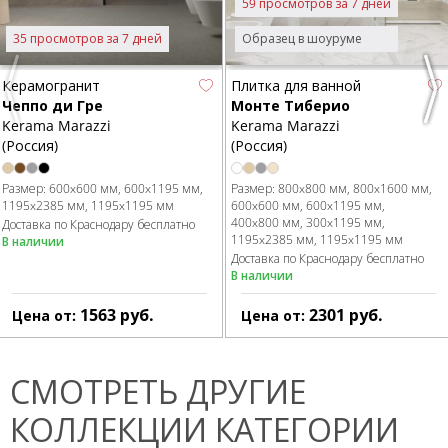
59 просмотров за 7 дней
35 просмотров за 7 дней
Образец в шоуруме
Керамогранит
Плитка для ванной
Previous
Nex
Чеппо ди Гре
Монте Тиберио
Kerama Marazzi
Kerama Marazzi
(Россия)
(Россия)
Размер:
600x600 мм
600x1195 мм
Размер:
800x800 мм
800x1600 мм
1195x2385 мм
1195x1195 мм
600x600 мм
600x1195 мм
400x800 мм
300x1195 мм
Доставка по Краснодару бесплатно
1195x2385 мм
1195x1195 мм
В наличии
Доставка по Краснодару бесплатно
В наличии
1563
руб.
2301
руб.
Цена от:
Цена от:
СМОТРЕТЬ ДРУГИЕ
КОЛЛЕКЦИИ КАТЕГОРИИ