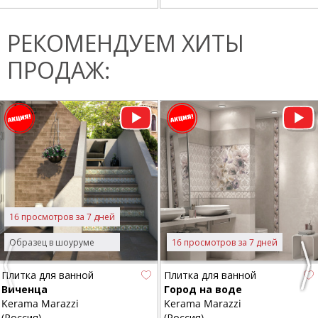
РЕКОМЕНДУЕМ ХИТЫ
ПРОДАЖ:
16 просмотров за 7 дней
Образец в шоуруме
16 просмотров за 7 дней
Previous
Nex
Плитка для ванной
Плитка для ванной
Виченца
Город на воде
Kerama Marazzi
Kerama Marazzi
(Россия)
(Россия)