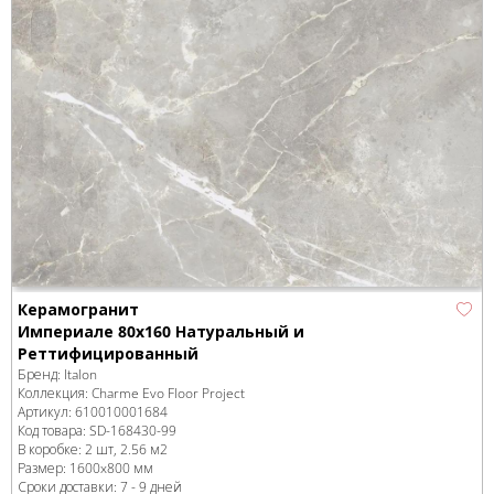
Керамогранит
Империале 80x160 Натуральный и
Реттифицированный
Бренд:
Italon
Коллекция:
Charme Evo Floor Project
Артикул:
610010001684
Код товара:
SD-168430
-99
В коробке
:
2 шт, 2.56 м
2
Размер:
1600x800 мм
Сроки доставки: 7 - 9 дней