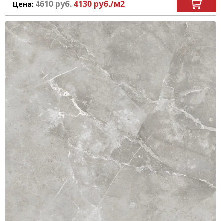
4610
руб.
4130
руб.
/м
2
Цена: