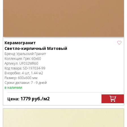
Керамогранит
Светло-кирпичный Матовый
Бренд:
Уральский Гранит
Коллекция:
Грес 60х60
Артикул:
UF032MR60
Код товара:
SD-197034
-99
В коробке
:
4 шт, 1.44 м
2
Размер:
600x600 мм
Сроки доставки: 7 - 9 дней
в наличии
1779
руб.
/м
2
Цена: