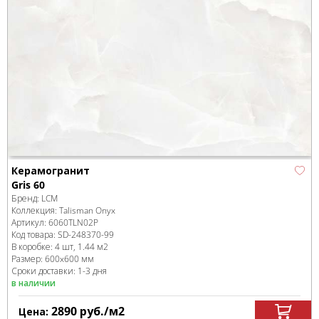
Керамогранит
Gris 60
Бренд:
LCM
Коллекция:
Talisman Onyx
Артикул:
6060TLN02P
Код товара:
SD-248370
-99
В коробке
:
4 шт, 1.44 м
2
Размер:
600x600 мм
Сроки доставки: 1-3 дня
в наличии
2890
руб.
/м
2
Цена: