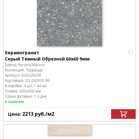
Керамогранит
Серый Темный Обрезной 60x60 9мм
Бренд:
Kerama Marazzi
Коллекция:
Терраццо
Артикул:
SG632820R
Код товара:
SD-250955
-99
В коробке
:
4 шт, 1.44 м
2
Размер:
600x600 мм
Сроки доставки: 1-3 дня
в наличии
2213
руб.
/м
2
Цена: