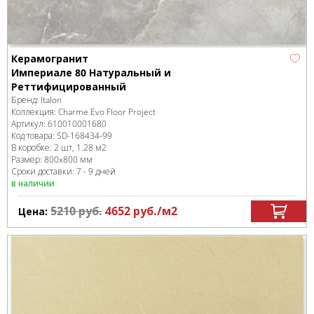
Керамогранит
Империале 80 Натуральный и
Реттифицированный
Бренд:
Italon
Коллекция:
Charme Evo Floor Project
Артикул:
610010001680
Код товара:
SD-168434
-99
В коробке
:
2 шт, 1.28 м
2
Размер:
800x800 мм
Сроки доставки: 7 - 9 дней
в наличии
5210
руб.
4652
руб.
/м
2
Цена: