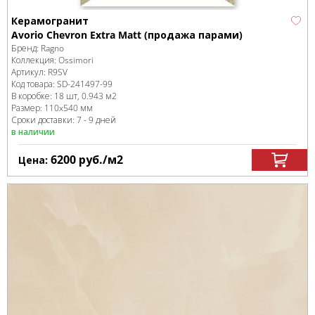
Керамогранит
Avorio Chevron Extra Matt (продажа парами)
Бренд:
Ragno
Коллекция:
Ossimori
Артикул:
R9SV
Код товара:
SD-241497
-99
В коробке
:
18 шт, 0.943 м
2
Размер:
110x540 мм
Сроки доставки: 7 - 9 дней
в наличии
6200
руб.
/м
2
Цена: