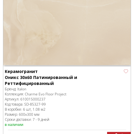
Керамогранит
Оникс 30x60 Патинированный и
Реттифицированный
Бренд:
Italon
Коллекция:
Charme Evo Floor Project
Артикул:
610015000237
Код товара:
SD-85327
-99
В коробке
:
6 шт, 1.08 м
2
Размер:
600x300 мм
Сроки доставки: 7 - 9 дней
в наличии