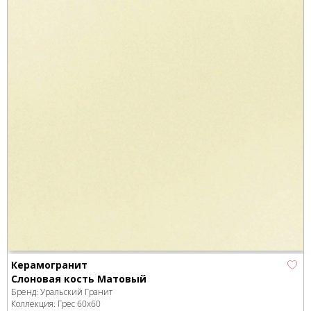
Керамогранит
Слоновая кость Матовый
Бренд:
Уральский Гранит
Коллекция:
Грес 60х60