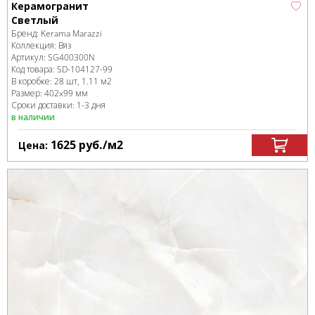
Керамогранит
Светлый
Бренд:
Kerama Marazzi
Коллекция:
Вяз
Артикул:
SG400300N
Код товара:
SD-104127
-99
В коробке
:
28 шт, 1.11 м
2
Размер:
402x99 мм
Сроки доставки: 1-3 дня
в наличии
1625
руб.
/м
2
Цена: