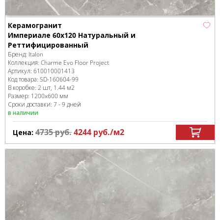
Керамогранит
Империале 60x120 Натуральный и
Реттифицированный
Бренд:
Italon
Коллекция:
Charme Evo Floor Project
Артикул:
610010001413
Код товара:
SD-160604
-99
В коробке
:
2 шт, 1.44 м
2
Размер:
1200x600 мм
Сроки доставки: 7 - 9 дней
в наличии
4735
руб.
4244
руб.
/м
2
Цена: