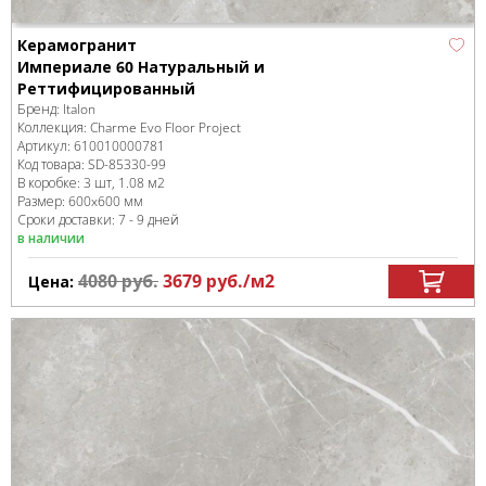
Керамогранит
Империале 60 Натуральный и
Реттифицированный
Бренд:
Italon
Коллекция:
Charme Evo Floor Project
Артикул:
610010000781
Код товара:
SD-85330
-99
В коробке
:
3 шт, 1.08 м
2
Размер:
600x600 мм
Сроки доставки: 7 - 9 дней
в наличии
4080
руб.
3679
руб.
/м
2
Цена: