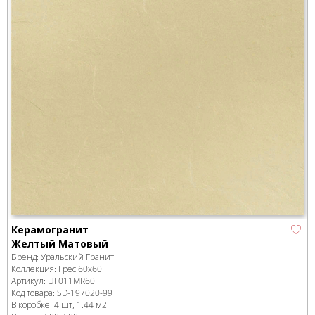
Керамогранит
Желтый Матовый
Бренд:
Уральский Гранит
Коллекция:
Грес 60х60
Артикул:
UF011MR60
Код товара:
SD-197020
-99
В коробке
:
4 шт, 1.44 м
2