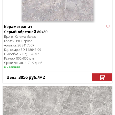
Керамогранит
Серый обрезной 80х80
Бренд:
Kerama Marazzi
Коллекция:
Парнас
Артикул:
SG841700R
Код товара:
SD-148645
-99
В коробке
:
2 шт, 1.28 м
2
Размер:
800x800 мм
Сроки доставки: 7 - 9 дней
в наличии
3056
руб.
/м
2
Цена: