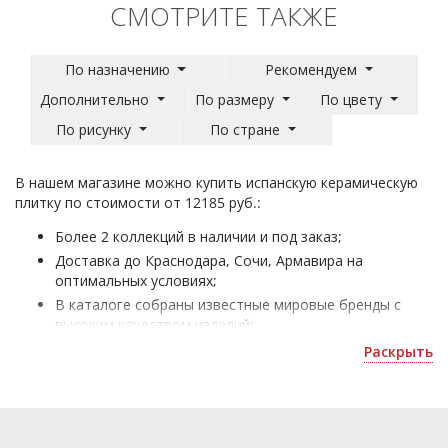
СМОТРИТЕ ТАКЖЕ
По назначению
Рекомендуем
Дополнительно
По размеру
По цвету
По рисунку
По стране
В нашем магазине можно купить испанскую керамическую
плитку по стоимости от 12185 руб.:
Более 2 коллекций в наличии и под заказ;
Доставка до Краснодара, Сочи, Армавира на
оптимальных условиях;
В каталоге собраны известные мировые бренды с
высоким качеством изделий;
Испанская плитка - для оформления жилых и офисных
Раскрыть
помещений;
Получить скидку или оформить 3D дизайн можно по
номеру ☎
.