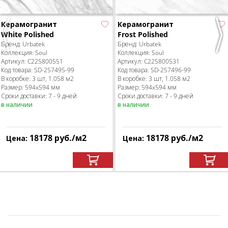
Керамогранит
Керамогранит
White Polished
Frost Polished
Previous
Nex
Бренд:
Urbatek
Бренд:
Urbatek
Коллекция:
Soul
Коллекция:
Soul
Артикул:
C225800551
Артикул:
C225800531
Код товара:
SD-257495
-99
Код товара:
SD-257496
-99
В коробке
:
3 шт, 1.058 м
2
В коробке
:
3 шт, 1.058 м
2
Размер:
594x594 мм
Размер:
594x594 мм
Сроки доставки: 7 - 9 дней
Сроки доставки: 7 - 9 дней
в наличии
в наличии
18178
руб.
/м
2
18178
руб.
/м
2
Цена:
Цена: