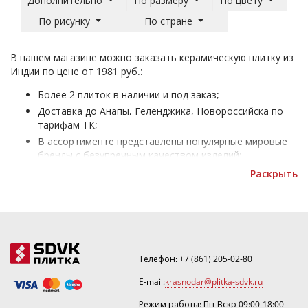
Дополнительно
По размеру
По цвету
По рисунку
По стране
В нашем магазине можно заказать керамическую плитку из
Индии по цене от 1981 руб.:
Более 2 плиток в наличии и под заказ;
Доставка до Анапы, Геленджика, Новороссийска по
тарифам ТК;
В ассортименте представлены популярные мировые
бренды с безупречным качеством изделий;
Индийская плитка - для оформления жилых и офисных
Раскрыть
помещений;
Уточнить скидку или рассчитать количество можно
по номеру ☎
.
Телефон:
+7 (861) 205-02-80
E-mail:
krasnodar@plitka-sdvk.ru
Режим работы: Пн-Вскр 09:00-18:00