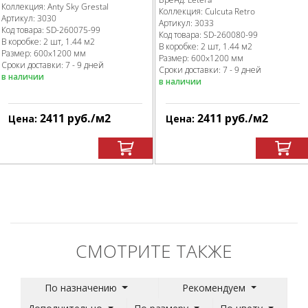
Коллекция:
Anty Sky Grestal
Коллекция:
Culcuta Retro
Артикул:
3030
Артикул:
3033
Код товара:
SD-260075
-99
Код товара:
SD-260080
-99
В коробке
:
2 шт, 1.44 м
2
В коробке
:
2 шт, 1.44 м
2
Размер:
600x1200 мм
Размер:
600x1200 мм
Сроки доставки: 7 - 9 дней
Сроки доставки: 7 - 9 дней
в наличии
в наличии
2411
руб.
/м
2
2411
руб.
/м
2
Цена:
Цена:
СМОТРИТЕ ТАКЖЕ
По назначению
Рекомендуем