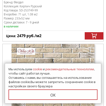
Бренд:
Феодал
Коллекция:
Кирпич Рурский
Код товара:
SD-253749
-99
В коробке
:
71 шт, 1.08 м
2
Размер:
233x52 мм
Сроки доставки: 7 - 9 дней
в наличии
2479
руб.
/м
2
Цена:
Мы используем
cookie
и
рекомендательные технологии
,
чтобы сайт работал лучше.
Оставаясь с нами, вы соглашаетесь на использование
файлов cookie.Вы можете запретить сохранение cookie в
настройках своего браузера
ОК