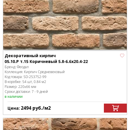
Декоративный кирпич
05.10.Р т.15 Коричневый 5.8-6.6x20.4-22
Бренд:
Феодал
Коллекция:
Кирпич Средневековый
Код товара:
SD-253752
-99
В коробке
:
54 шт, 0.84 м
2
Размер:
220x66 мм
Сроки доставки: 7 - 9 дней
в наличии
2494
руб.
/м
2
Цена: