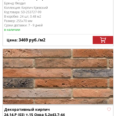
Бренд:
Феодал
Коллекция:
Кирпич Кревский
Код товара:
SD-253727
-99
В коробке
:
24 шт, 0.48 м
2
Размер:
255x70 мм
Сроки доставки: 7 - 9 дней
в наличии
3469
руб.
/м
2
Цена:
Декоративный кирпич
24.14.Р (03) т.15 Охра 5.2x43.7-44