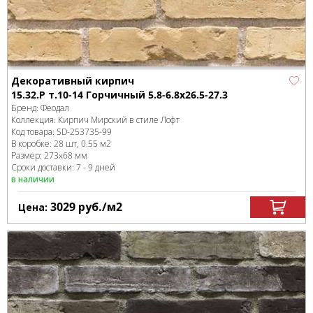
Декоративный кирпич
15.32.Р т.10-14 Горчичный 5.8-6.8x26.5-27.3
Бренд:
Феодал
Коллекция:
Кирпич Мирский в стиле Лофт
Код товара:
SD-253735
-99
В коробке
:
28 шт, 0.55 м
2
Размер:
273x68 мм
Сроки доставки: 7 - 9 дней
в наличии
3029
руб.
/м
2
Цена: