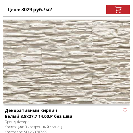
3029
руб.
/м
2
Цена:
Декоративный кирпич
Белый 8.8x27.7 14.00.Р без шва
Бренд:
Феодал
Коллекция:
Выветренный сланец
Код товара:
SD-253707
-99