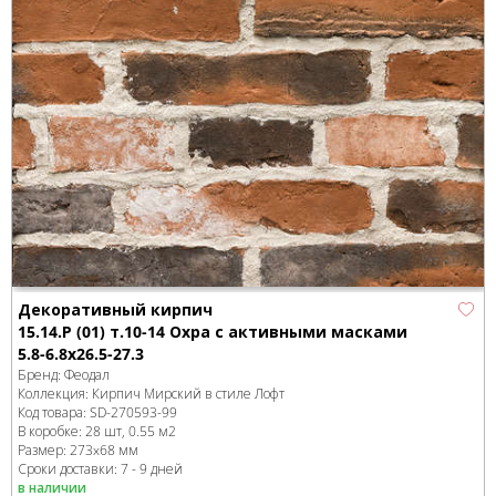
Декоративный кирпич
15.14.Р (01) т.10-14 Охра с активными масками
5.8-6.8x26.5-27.3
Бренд:
Феодал
Коллекция:
Кирпич Мирский в стиле Лофт
Код товара:
SD-270593
-99
В коробке
:
28 шт, 0.55 м
2
Размер:
273x68 мм
Сроки доставки: 7 - 9 дней
в наличии