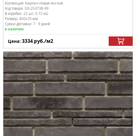
Коллекция:
Кирпич Новая Англия
Код товара:
SD-253738
-99
В коробке
:
22 шт, 0.72 м
2
Размер:
400x70 мм
Сроки доставки: 7 - 9 дней
в наличии
3334
руб.
/м
2
Цена: