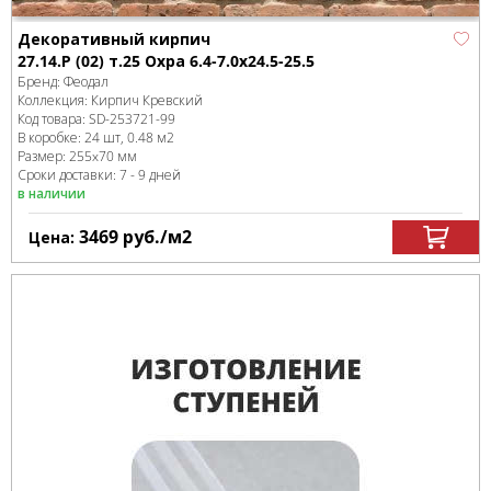
Декоративный кирпич
27.14.Р (02) т.25 Охра 6.4-7.0x24.5-25.5
Бренд:
Феодал
Коллекция:
Кирпич Кревский
Код товара:
SD-253721
-99
В коробке
:
24 шт, 0.48 м
2
Размер:
255x70 мм
Сроки доставки: 7 - 9 дней
в наличии
3469
руб.
/м
2
Цена: