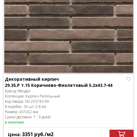
Декоративный кирпич
29.35.Р т.15 Коричнево-Фиолетовый 5.2x43.7-44
Бренд:
Феодал
Коллекция:
Кирпич Ригельный
Код товара:
SD-253743
-99
В коробке
:
30 шт, 0.8 м
2
Размер:
437x52 мм
Сроки доставки: 7 - 9 дней
в наличии
3351
руб.
/м
2
Цена: