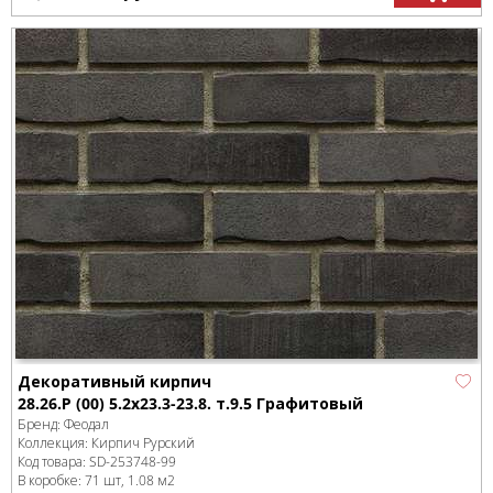
Декоративный кирпич
28.26.Р (00) 5.2x23.3-23.8. т.9.5 Графитовый
Бренд:
Феодал
Коллекция:
Кирпич Рурский
Код товара:
SD-253748
-99
В коробке
:
71 шт, 1.08 м
2