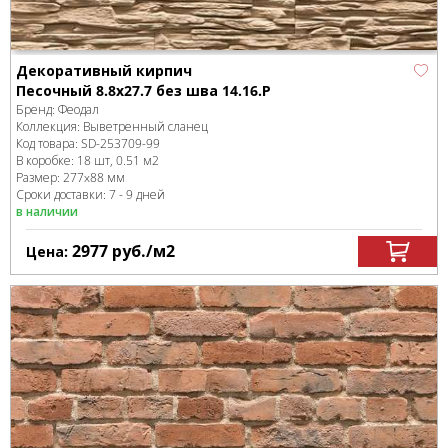
Декоративный кирпич
Песочный 8.8x27.7 без шва 14.16.Р
Бренд:
Феодал
Коллекция:
Выветренный сланец
Код товара:
SD-253709
-99
В коробке
:
18 шт, 0.51 м
2
Размер:
277x88 мм
Сроки доставки: 7 - 9 дней
в наличии
2977
руб.
/м
2
Цена: