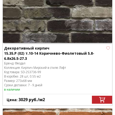
Декоративный кирпич
15.35.Р (02) т.10-14 Коричнево-Фиолетовый 5.8-
6.8x26.5-27.3
Бренд:
Феодал
Коллекция:
Кирпич Мирский в стиле Лофт
Код товара:
SD-253736
-99
В коробке
:
28 шт, 0.55 м
2
Размер:
273x68 мм
Сроки доставки: 7 - 9 дней
в наличии
3029
руб.
/м
2
Цена: