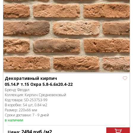
Декоративный кирпич
05.14.Р т.15 Охра 5.8-6.6x20.4-22
Бренд:
Феодал
Коллекция:
Кирпич Средневековый
Код товара:
SD-253753
-99
В коробке
:
54 шт, 0.84 м
2
Размер:
220x66 мм
Сроки доставки: 7 - 9 дней
в наличии
2494
руб.
/м
2
Цена: