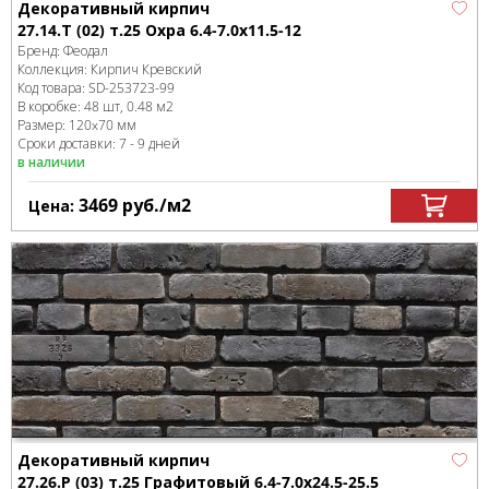
Декоративный кирпич
27.14.Т (02) т.25 Охра 6.4-7.0x11.5-12
Бренд:
Феодал
Коллекция:
Кирпич Кревский
Код товара:
SD-253723
-99
В коробке
:
48 шт, 0.48 м
2
Размер:
120x70 мм
Сроки доставки: 7 - 9 дней
в наличии
3469
руб.
/м
2
Цена:
Декоративный кирпич
27.26.Р (03) т.25 Графитовый 6.4-7.0x24.5-25.5