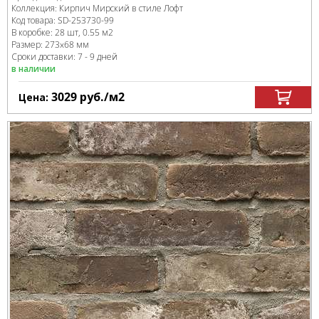
Коллекция:
Кирпич Мирский в стиле Лофт
Код товара:
SD-253730
-99
В коробке
:
28 шт, 0.55 м
2
Размер:
273x68 мм
Сроки доставки: 7 - 9 дней
в наличии
3029
руб.
/м
2
Цена: