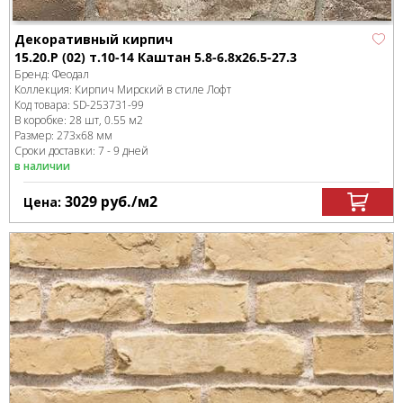
Декоративный кирпич
15.20.Р (02) т.10-14 Каштан 5.8-6.8x26.5-27.3
Бренд:
Феодал
Коллекция:
Кирпич Мирский в стиле Лофт
Код товара:
SD-253731
-99
В коробке
:
28 шт, 0.55 м
2
Размер:
273x68 мм
Сроки доставки: 7 - 9 дней
в наличии
3029
руб.
/м
2
Цена: