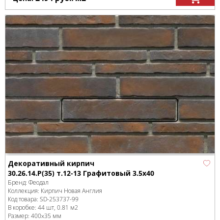
Декоративный кирпич
30.26.14.Р(35) т.12-13 Графитовый 3.5x40
Бренд:
Феодал
Коллекция:
Кирпич Новая Англия
Код товара:
SD-253737
-99
В коробке
:
44 шт, 0.81 м
2
Размер:
400x35 мм