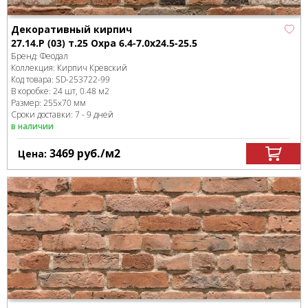
Декоративный кирпич
27.14.Р (03) т.25 Охра 6.4-7.0x24.5-25.5
Бренд:
Феодал
Коллекция:
Кирпич Кревский
Код товара:
SD-253722
-99
В коробке
:
24 шт, 0.48 м
2
Размер:
255x70 мм
Сроки доставки: 7 - 9 дней
в наличии
3469
руб.
/м
2
Цена: