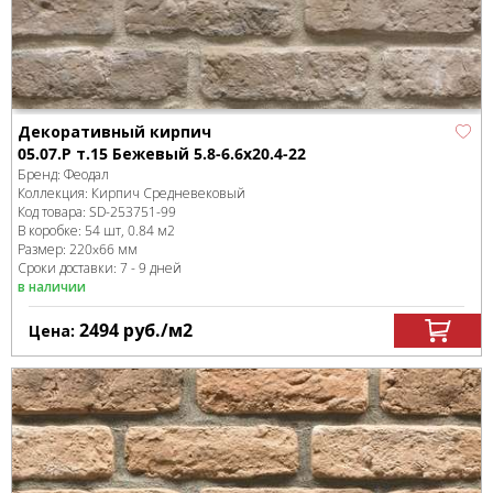
Декоративный кирпич
05.07.Р т.15 Бежевый 5.8-6.6x20.4-22
Бренд:
Феодал
Коллекция:
Кирпич Средневековый
Код товара:
SD-253751
-99
В коробке
:
54 шт, 0.84 м
2
Размер:
220x66 мм
Сроки доставки: 7 - 9 дней
в наличии
2494
руб.
/м
2
Цена: