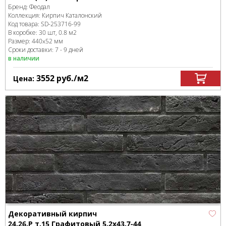
Бренд:
Феодал
Коллекция:
Кирпич Каталонский
Код товара:
SD-253716
-99
В коробке
:
30 шт, 0.8 м
2
Размер:
440x52 мм
Сроки доставки: 7 - 9 дней
в наличии
3552
руб.
/м
2
Цена:
Декоративный кирпич
24.26.Р т.15 Графитовый 5.2x43.7-44