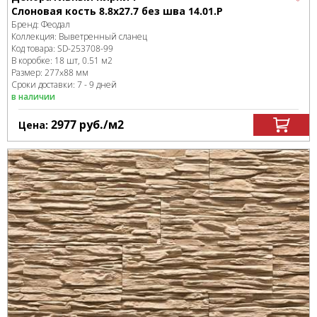
Слоновая кость 8.8x27.7 без шва 14.01.Р
Бренд:
Феодал
Коллекция:
Выветренный сланец
Код товара:
SD-253708
-99
В коробке
:
18 шт, 0.51 м
2
Размер:
277x88 мм
Сроки доставки: 7 - 9 дней
в наличии
2977
руб.
/м
2
Цена: