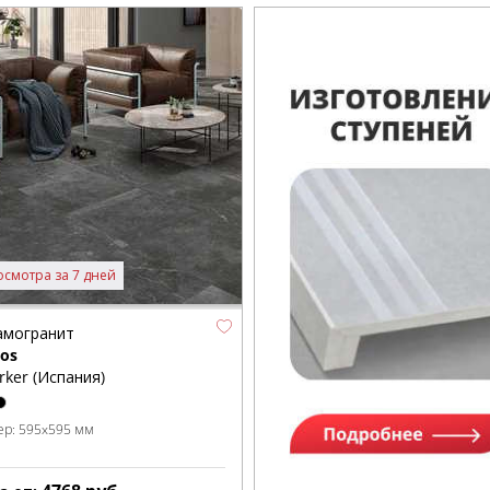
осмотра за 7 дней
амогранит
nos
rker (Испания)
ер:
595x595 мм