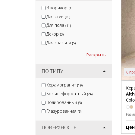
В коридор
(1)
Для стен
(10)
Для пола
(11)
Декор
(3)
Для спальни
(5)
Раскрыть
ПО ТИПУ
6 пр
Керамогранит
(19)
Кер
Большеформатный
Alth
(24)
Colo
Полированный
(3)
Глазурованная
(6)
Разм
ПОВЕРХНОСТЬ
Цен