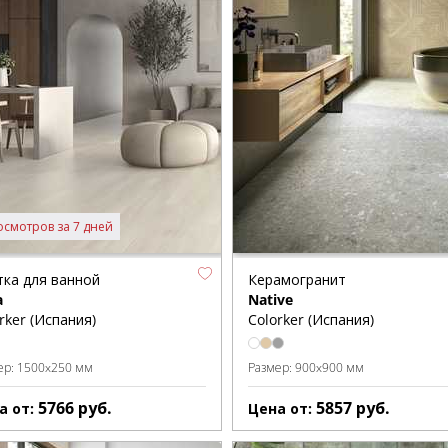
осмотров за 7 дней
тка для ванной
Керамогранит
a
Native
rker (Испания)
Colorker (Испания)
ер:
1500x250 мм
Размер:
900x900 мм
5766
руб.
5857
руб.
а от:
Цена от: