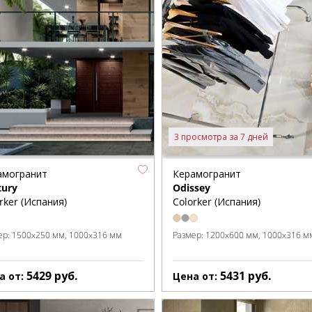
3 просмотра за 7 дней
амогранит
Керамогранит
tury
Odissey
rker (Испания)
Colorker (Испания)
ер:
1500x250 мм
1000x316 мм
Размер:
1200x600 мм
1000x316 м
5429
руб.
5431
руб.
а от:
Цена от: