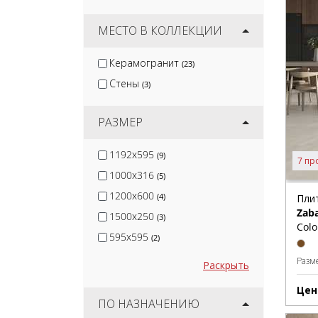
CL KER
(11)
Venux Surface S.L.U
МЕСТО В КОЛЛЕКЦИИ
(13)
Jano Tiles
(16)
Керамогранит
(23)
Keratile
(48)
Стены
(3)
Monopole
(55)
РАЗМЕР
1192x595
(9)
7 пр
1000x316
(5)
1200x600
(4)
Пли
Zab
1500x250
(3)
Colo
595x595
(2)
Разм
Раскрыть
Цен
ПО НАЗНАЧЕНИЮ