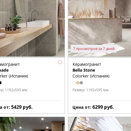
7 просмотров за 7 дней
амогранит
Керамогранит
ade
Bella Stone
rker (Испания)
Colorker (Испания)
ер:
1192x595 мм
Размер:
1192x595 мм
5429
руб.
6299
руб.
а от:
Цена от: