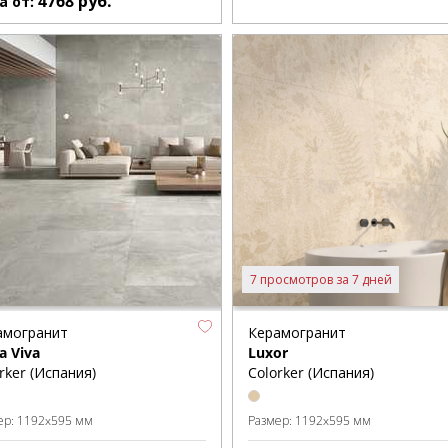
4768
руб.
а от:
7 просмотров за 7 дней
амогранит
Керамогранит
a Viva
Luxor
rker (Испания)
Colorker (Испания)
ер:
1192x595 мм
Размер:
1192x595 мм