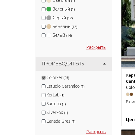
Светлый
(1)
Зеленый
(1)
Серый
(12)
Бежевый
(13)
Белый
(14)
Раскрыть
ПРОИЗВОДИТЕЛЬ
Кер
Colorker
(25)
Cen
Estudio Ceramico
(1)
Colo
KerLab
(1)
Разм
Sartoria
(1)
SilverFox
(1)
Цен
Canada Gres
(1)
Nadis
(1)
Раскрыть