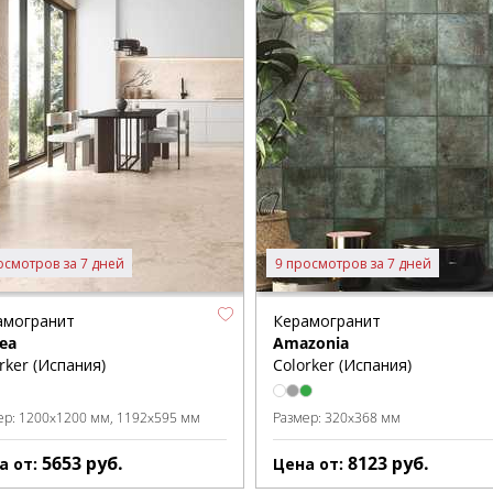
осмотров за 7 дней
9 просмотров за 7 дней
амогранит
Керамогранит
ea
Amazonia
rker (Испания)
Colorker (Испания)
ер:
1200x1200 мм
1192x595 мм
Размер:
320x368 мм
5653
руб.
8123
руб.
а от:
Цена от: