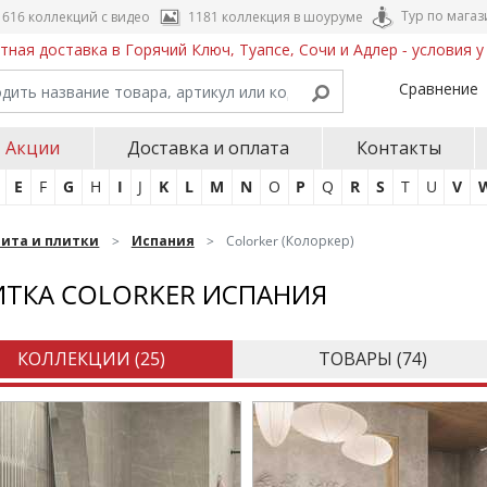
Тур по магаз
616 коллекций с видео
1181 коллекция в шоуруме
тная доставка в Горячий Ключ, Туапсе, Сочи и Адлер - условия 
Сравнение
Акции
Доставка и оплата
Контакты
E
F
G
H
I
J
K
L
M
N
O
P
Q
R
S
T
U
V
нита и плитки
Испания
Colorker (Колоркер)
ТКА COLORKER ИСПАНИЯ
КОЛЛЕКЦИИ (
25
)
ТОВАРЫ (
74
)