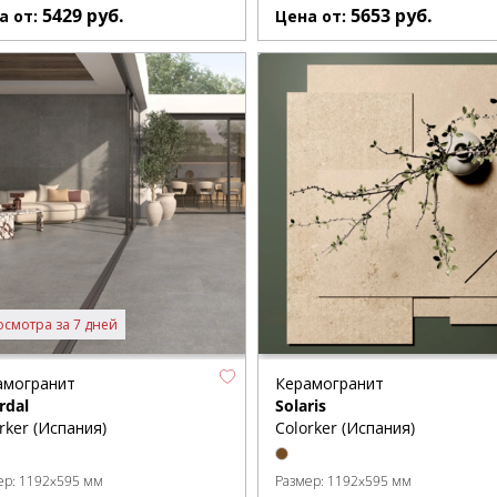
5429
руб.
5653
руб.
а от:
Цена от:
осмотра за 7 дней
амогранит
Керамогранит
rdal
Solaris
rker (Испания)
Colorker (Испания)
ер:
1192x595 мм
Размер:
1192x595 мм