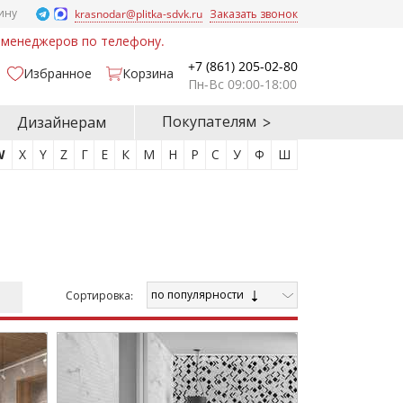
ину
krasnodar@plitka-sdvk.ru
Заказать звонок
у менеджеров по телефону.
+7 (861) 205-02-80
Избранное
Корзина
Пн-Вс 09:00-18:00
Покупателям
Дизайнерам
W
X
Y
Z
Г
Е
К
М
Н
Р
С
У
Ф
Ш
по популярности
Cортировка: