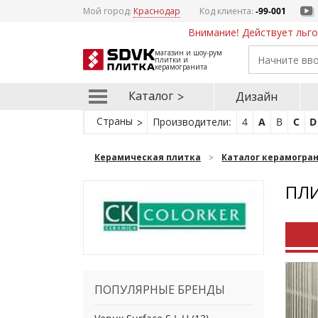
Мой город:
Краснодар
Код клиента:
-99-001
Внимание! Действует льго
магазин и шоу-рум
плитки и
керамогранита
Каталог
Дизайн
Страны
Производители:
4
A
B
C
D
Керамическая плитка
Каталог керамогра
ПЛИ
ПОПУЛЯРНЫЕ БРЕНДЫ