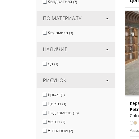
Цен
Квадратная
(7)
ПО МАТЕРИАЛУ
Керамика
(3)
НАЛИЧИЕ
Да
(1)
РИСУНОК
Яркая
(1)
Кер
Цветы
(1)
Petr
Под камень
(13)
Colo
Бетон
(2)
В полоску
Разм
(2)