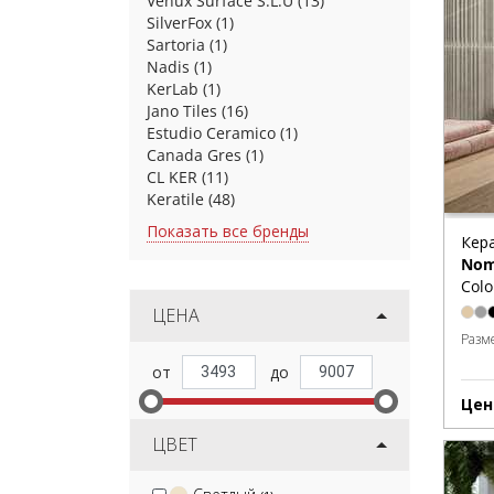
Venux Surface S.L.U
(13)
SilverFox
(1)
Sartoria
(1)
Nadis
(1)
KerLab
(1)
Jano Tiles
(16)
Estudio Ceramico
(1)
Canada Gres
(1)
CL KER
(11)
Keratile
(48)
Показать все бренды
Кер
Nom
Colo
ЦЕНА
Разм
Цен
ЦВЕТ