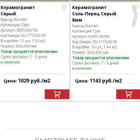
Керамогранит
Керамогранит
Серый
Соль-Перец Серый
Previous
Nex
Бренд:
Контакт
8мм
Коллекция:
Грес
Бренд:
Контакт
Артикул:
KDT03A21M
Коллекция:
Грес
Код товара:
SD-171502
-99
Артикул:
КDK01A05M
В коробке
:
17 шт, 1.53 м
2
Код товара:
SD-171508
-99
Размер:
300x300 мм
В коробке
:
16 шт, 1.44 м
2
Товар продается упаковками
Размер:
300x300 мм
Сроки доставки: 7 - 9 дней
Товар продается упаковками
в наличии
Сроки доставки: 7 - 9 дней
в наличии
1029
руб.
/м
2
1143
руб.
/м
2
Цена:
Цена: