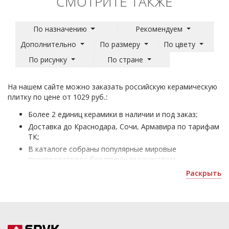
СМОТРИТЕ ТАКЖЕ
По назначению
Рекомендуем
Дополнительно
По размеру
По цвету
По рисунку
По стране
На нашем сайте можно заказать российскую керамическую
плитку по цене от 1029 руб.:
Более 2 единиц керамики в наличии и под заказ;
Доставка до Краснодара, Сочи, Армавира по тарифам
ТК;
В каталоге собраны популярные мировые
производители с безупречным качеством
материалов;
Раскрыть
Плитка Контакт Россия - для облицовки жилых и
коммерческих помещений;
Уточнить скидку или рассчитать количество можно
по почте
.