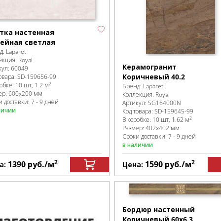
тка настенная
ейная светлая
д:
Laparet
екция:
Royal
Керамогранит
кул:
60049
Коричневый 40.2
овара:
SD-159656
-99
2
робке
:
10 шт, 1.2 м
Бренд:
Laparet
ер:
600x200 мм
Коллекция:
Royal
 доставки: 7 - 9 дней
Артикул:
SG164000N
личии
Код товара:
SD-159645
-99
2
В коробке
:
10 шт, 1.62 м
Размер:
402x402 мм
Сроки доставки: 7 - 9 дней
в наличии
2
2
1390
руб.
/м
1590
руб.
/м
а:
Цена:
Бордюр настенный
Коричневый 60х6.3