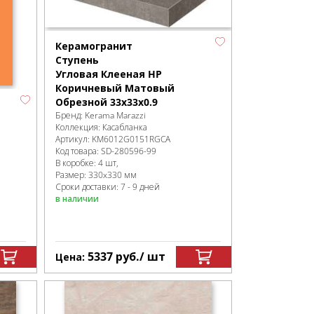
Керамогранит
Ступень
Угловая Клееная HP
Коричневый Матовый
Обрезной 33x33x0.9
Бренд:
Kerama Marazzi
Коллекция:
Касабланка
Артикул:
KM6012G0151RGCA
Код товара:
SD-280596
-99
В коробке
:
4 шт,
Размер:
330x330 мм
Сроки доставки: 7 - 9 дней
в наличии
5337
руб.
/ шт
Цена: