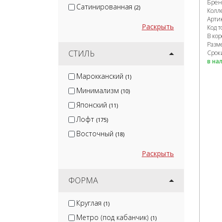
Брен
Сатинированная
(2)
Колл
Арти
Раскрыть
Код т
В ко
Разм
СТИЛЬ
Сроки
в на
Марокканский
(1)
Минимализм
(10)
Японский
(11)
Лофт
(175)
Восточный
(18)
Раскрыть
ФОРМА
Круглая
(1)
Метро (под кабанчик)
(1)