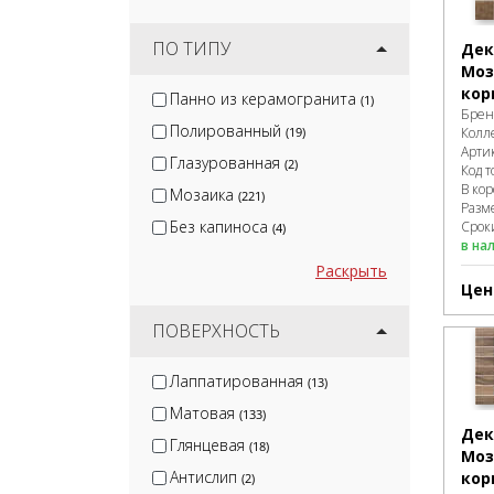
ПО ТИПУ
Дек
Моз
кор
Панно из керамогранита
(1)
Брен
Полированный
Колл
(19)
Арти
Глазурованная
(2)
Код т
В ко
Мозаика
(221)
Разм
Без капиноса
Сроки
(4)
в на
Раскрыть
Цен
ПОВЕРХНОСТЬ
Лаппатированная
(13)
Матовая
(133)
Дек
Глянцевая
(18)
Моз
Антислип
кор
(2)