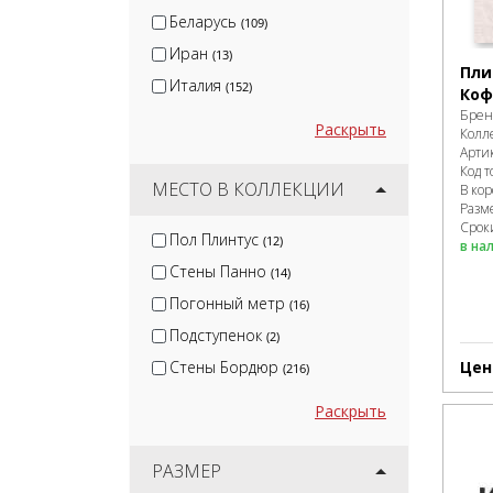
Emigres
(3)
Беларусь
(109)
Иран
(13)
Пли
Италия
(152)
Коф
Брен
Раскрыть
Колл
Арти
Код т
МЕСТО В КОЛЛЕКЦИИ
В ко
Разм
Сроки
Пол Плинтус
(12)
в на
Стены Панно
(14)
Погонный метр
(16)
Подступенок
(2)
Стены Бордюр
Цен
(216)
Раскрыть
РАЗМЕР