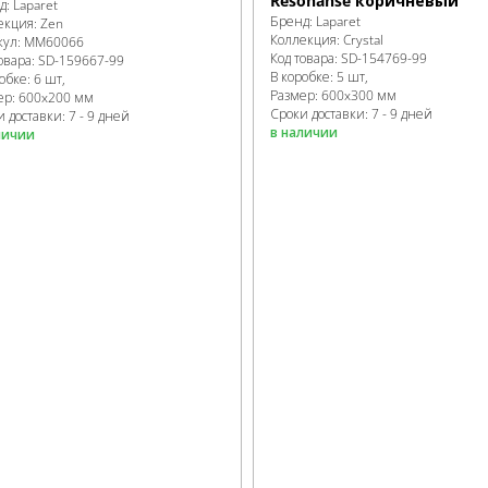
Resonanse коричневый
д:
Laparet
Бренд:
Laparet
екция:
Zen
Коллекция:
Crystal
кул:
MM60066
Код товара:
SD-154769
-99
овара:
SD-159667
-99
В коробке
:
5 шт,
робке
:
6 шт,
Размер:
600x300 мм
ер:
600x200 мм
Сроки доставки: 7 - 9 дней
 доставки: 7 - 9 дней
в наличии
личии