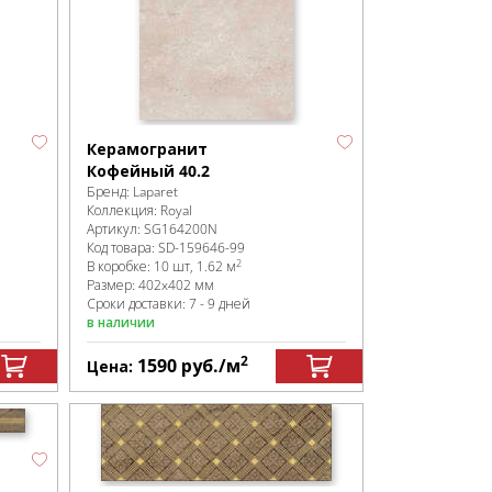
Керамогранит
Кофейный 40.2
Бренд:
Laparet
Коллекция:
Royal
Артикул:
SG164200N
Код товара:
SD-159646
-99
2
В коробке
:
10 шт, 1.62 м
Размер:
402x402 мм
Сроки доставки: 7 - 9 дней
в наличии
2
1590
руб.
/м
Цена: