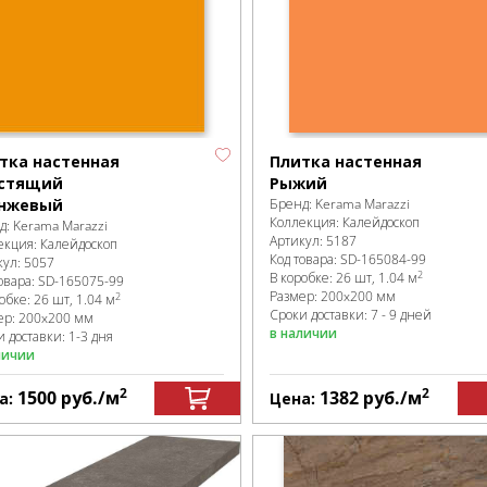
тка настенная
Плитка настенная
стящий
Рыжий
нжевый
Бренд:
Kerama Marazzi
Коллекция:
Калейдоскоп
д:
Kerama Marazzi
Артикул:
5187
екция:
Калейдоскоп
Код товара:
SD-165084
-99
кул:
5057
2
В коробке
:
26 шт, 1.04 м
овара:
SD-165075
-99
Размер:
200x200 мм
2
робке
:
26 шт, 1.04 м
Сроки доставки: 7 - 9 дней
ер:
200x200 мм
в наличии
 доставки: 1-3 дня
личии
2
2
1500
руб.
/м
1382
руб.
/м
а:
Цена: