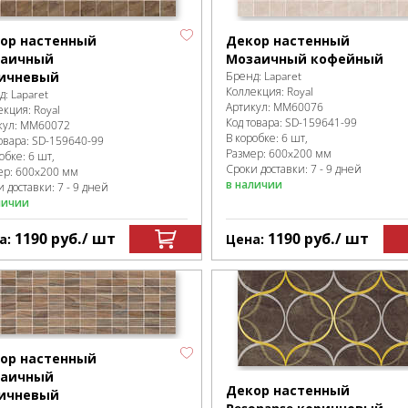
ор настенный
Декор настенный
аичный
Мозаичный кофейный
ичневый
Бренд:
Laparet
Коллекция:
Royal
д:
Laparet
Артикул:
MM60076
екция:
Royal
Код товара:
SD-159641
-99
кул:
MM60072
В коробке
:
6 шт,
овара:
SD-159640
-99
Размер:
600x200 мм
робке
:
6 шт,
Сроки доставки: 7 - 9 дней
ер:
600x200 мм
в наличии
 доставки: 7 - 9 дней
личии
1190
руб.
/ шт
1190
руб.
/ шт
а:
Цена:
ор настенный
аичный
Декор настенный
ичневый