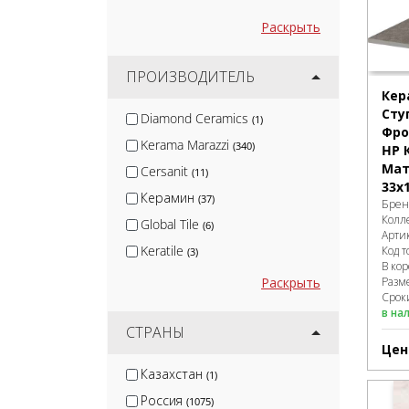
Раскрыть
ПРОИЗВОДИТЕЛЬ
Кер
Сту
Diamond Ceramics
(1)
Фро
Kerama Marazzi
(340)
HP 
Мат
Cersanit
(11)
33x1
Керамин
(37)
Брен
Колл
Global Tile
(6)
Арти
Keratile
Код т
(3)
В ко
Velsaa
(4)
Раскрыть
Разм
Сроки
Gracia Ceramica
(46)
в на
Lb-Ceramics
СТРАНЫ
(23)
Цен
Керлайф
(8)
Казахстан
(1)
Ceramica Classic
(30)
Россия
(1075)