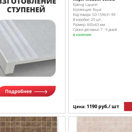
Бренд:
Laparet
Коллекция:
Royal
Код товара:
SD-159631
-99
В коробке
:
20 шт,
Размер:
600x63 мм
Сроки доставки: 7 - 9 дней
в наличии
1190
руб.
/ шт
Цена: