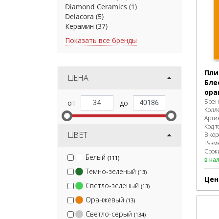
Diamond Ceramics
(1)
Delacora
(5)
Керамин
(37)
Показать все бренды
Пли
ЦЕНА
Бле
ора
Брен
Колл
Арти
Код т
ЦВЕТ
В ко
Разм
Сроки
Белый
(111)
в на
Темно-зеленый
(13)
Цен
Светло-зеленый
(13)
Оранжевый
(13)
Светло-серый
(134)