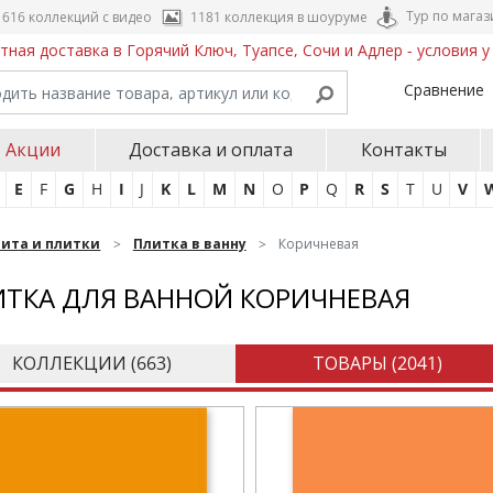
Тур по магаз
616 коллекций с видео
1181 коллекция в шоуруме
тная доставка в Горячий Ключ, Туапсе, Сочи и Адлер - условия 
Сравнение
Акции
Доставка и оплата
Контакты
E
F
G
H
I
J
K
L
M
N
O
P
Q
R
S
T
U
V
нита и плитки
Плитка в ванну
Коричневая
ТКА ДЛЯ ВАННОЙ КОРИЧНЕВАЯ
КОЛЛЕКЦИИ (
663
)
ТОВАРЫ (
2041
)