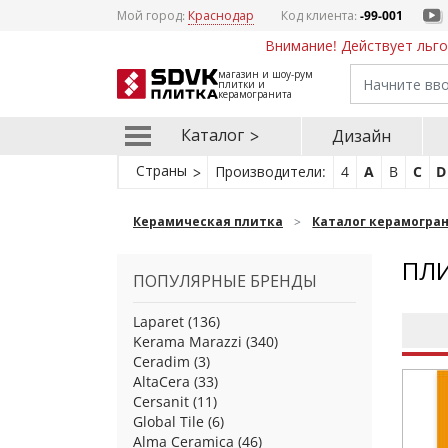
Мой город:
Краснодар
Код клиента:
-99-001
Внимание! Действует льго
магазин и шоу-рум
плитки и
керамогранита
Каталог
Дизайн
Страны
Производители:
4
A
B
C
D
Керамическая плитка
Каталог керамогра
ПЛИ
ПОПУЛЯРНЫЕ БРЕНДЫ
Laparet
(136)
Kerama Marazzi
(340)
Ceradim
(3)
AltaCera
(33)
Cersanit
(11)
Global Tile
(6)
Alma Ceramica
(46)