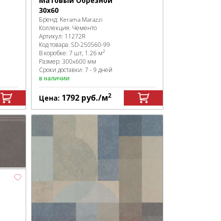
Матовый Обрезной
30x60
Бренд:
Kerama Marazzi
Коллекция:
Чементо
Артикул:
11272R
Код товара:
SD-250560
-99
2
В коробке
:
7 шт, 1.26 м
Размер:
300x600 мм
Сроки доставки: 7 - 9 дней
в наличии
2
1792
руб.
/м
Цена: