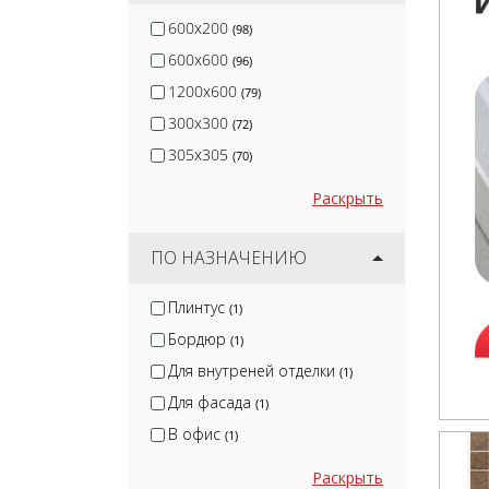
600x200
(98)
600x600
(96)
1200x600
(79)
300x300
(72)
305x305
(70)
Раскрыть
ПО НАЗНАЧЕНИЮ
Плинтус
(1)
Бордюр
(1)
Для внутреней отделки
(1)
Для фасада
(1)
В офис
(1)
Раскрыть