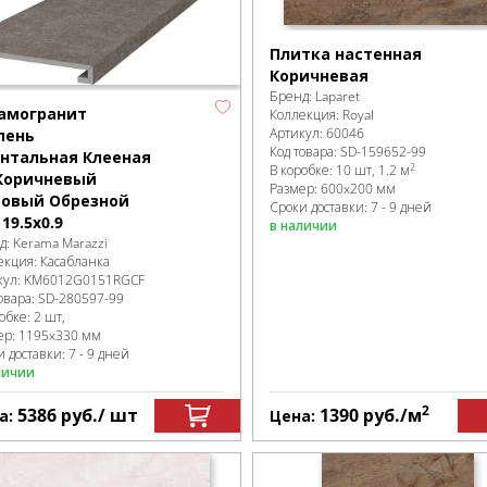
Плитка настенная
Коричневая
Бренд:
Laparet
амогранит
Коллекция:
Royal
Артикул:
60046
пень
Код товара:
SD-159652
-99
нтальная Клееная
2
В коробке
:
10 шт, 1.2 м
Коричневый
Размер:
600x200 мм
овый Обрезной
Сроки доставки: 7 - 9 дней
19.5x0.9
в наличии
д:
Kerama Marazzi
екция:
Касабланка
кул:
KM6012G0151RGCF
овара:
SD-280597
-99
робке
:
2 шт,
ер:
1195x330 мм
 доставки: 7 - 9 дней
личии
2
5386
руб.
/ шт
1390
руб.
/м
а:
Цена: