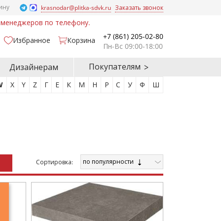
ину
krasnodar@plitka-sdvk.ru
Заказать звонок
у менеджеров по телефону.
+7 (861) 205-02-80
Избранное
Корзина
Пн-Вс 09:00-18:00
Покупателям
Дизайнерам
W
X
Y
Z
Г
Е
К
М
Н
Р
С
У
Ф
Ш
по популярности
Cортировка: