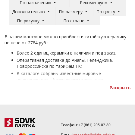
По назначению
Рекомендуем
Дополнительно
По размеру
По цвету
По рисунку
По стране
В нашем магазине можно приобрести китайскую керамику
по цене от 2784 руб.:
Более 2 единиц керамики в наличии и под заказ;
Оперативная доставка до Анапы, Геленджика,
Новороссийска по тарифам ТК;
В каталоге собраны известные мировые
производители с безупречным качеством
материалов;
Раскрыть
Китайская плитка - для оформления домов и офисных
помещений;
Уточнить скидку или рассчитать количество можно
по почте
.
Телефон:
+7 (861) 205-02-80
E-mail:
krasnodar@plitka-sdvk.ru