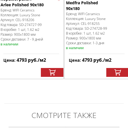
Medfra Polished
Arlee Polished 90x180
90x180
Бренд:
WIFI Ceramics
Бренд:
WIFI Ceramics
Коллекция:
Luxury Stone
Коллекция:
Luxury Stone
Артикул:
CEL-918206
Артикул:
CEL-918255
Код товара:
SD-274727
-99
Код товара:
SD-274728
-99
В коробке
:
1 шт, 1.62 м
2
В коробке
:
1 шт, 1.62 м
2
Размер:
900x1800 мм
Размер:
900x1800 мм
Сроки доставки: 7 - 9 дней
Сроки доставки: 1-3 дня
в наличии
в наличии
4793
руб.
/м
2
4793
руб.
/м
2
Цена:
Цена:
СМОТРИТЕ ТАКЖЕ