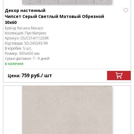
Декор настенный
Чипсет Серый Светлый Матовый Обрезной
30х60
Бренд:
Kerama Marazzi
Коллекция:
Про Матрикс
Артикул:
OS/C314/11259R
Код товара:
SD-245593
-99
В коробке
:
5 шт,
Размер:
300x600 мм
Сроки доставки: 7 - 9 дней
в наличии
759
руб.
/ шт
Цена: