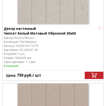
Декор настенный
Чипсет Белый Матовый Обрезной 30х60
Бренд:
Kerama Marazzi
Коллекция:
Про Матрикс
Артикул:
OS/A314/11257R
Код товара:
SD-245591
-99
В коробке
:
5 шт,
Размер:
300x600 мм
Сроки доставки: 1-3 дня
в наличии
759
руб.
/ шт
Цена: