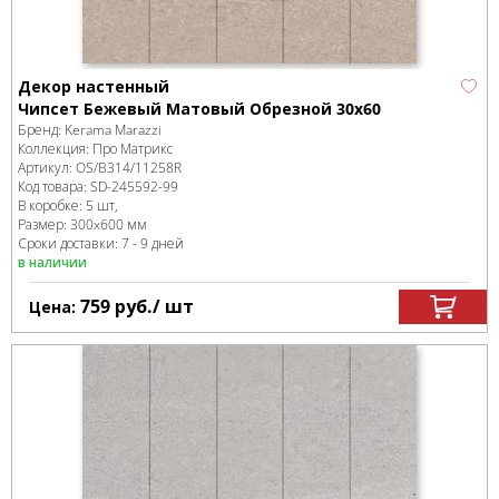
Декор настенный
Чипсет Бежевый Матовый Обрезной 30х60
Бренд:
Kerama Marazzi
Коллекция:
Про Матрикс
Артикул:
OS/B314/11258R
Код товара:
SD-245592
-99
В коробке
:
5 шт,
Размер:
300x600 мм
Сроки доставки: 7 - 9 дней
в наличии
759
руб.
/ шт
Цена: