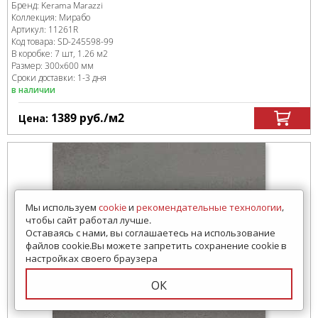
Бренд:
Kerama Marazzi
Коллекция:
Мирабо
Артикул:
11261R
Код товара:
SD-245598
-99
В коробке
:
7 шт, 1.26 м
2
Размер:
300x600 мм
Сроки доставки: 1-3 дня
в наличии
1389
руб.
/м
2
Цена:
Мы используем
cookie
и
рекомендательные технологии
,
чтобы сайт работал лучше.
Оставаясь с нами, вы соглашаетесь на использование
файлов cookie.Вы можете запретить сохранение cookie в
настройках своего браузера
ОК