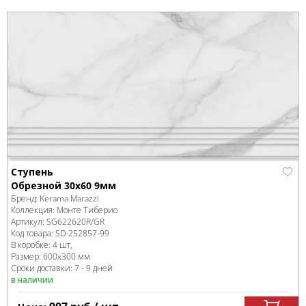
Ступень
Обрезной 30x60 9мм
Бренд:
Kerama Marazzi
Коллекция:
Монте Тиберио
Артикул:
SG622620R/GR
Код товара:
SD-252857
-99
В коробке
:
4 шт,
Размер:
600x300 мм
Сроки доставки: 7 - 9 дней
в наличии