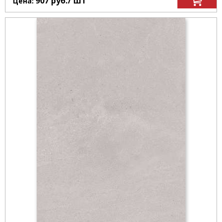
907
руб.
/ шт
Цена: