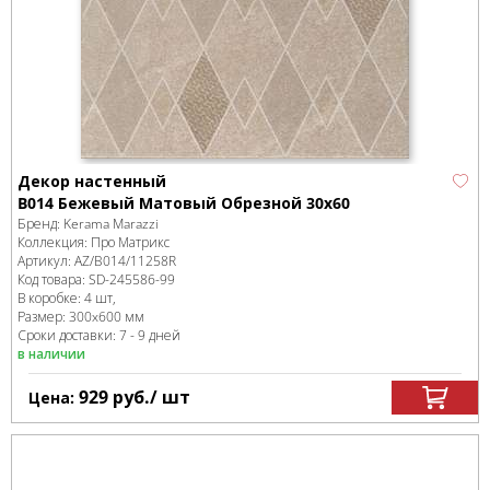
Декор настенный
B014 Бежевый Матовый Обрезной 30х60
Бренд:
Kerama Marazzi
Коллекция:
Про Матрикс
Артикул:
AZ/B014/11258R
Код товара:
SD-245586
-99
В коробке
:
4 шт,
Размер:
300x600 мм
Сроки доставки: 7 - 9 дней
в наличии
929
руб.
/ шт
Цена: