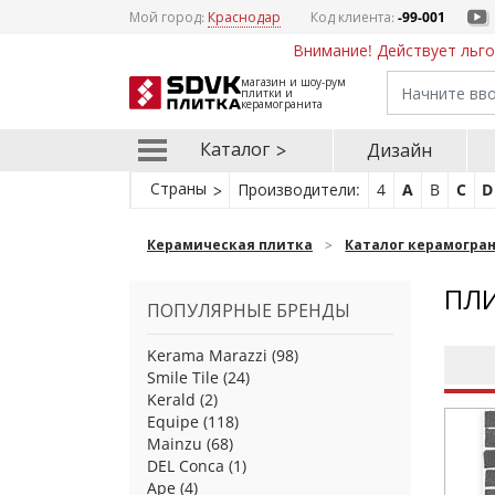
Мой город:
Краснодар
Код клиента:
-99-001
Внимание! Действует льго
магазин и шоу-рум
плитки и
керамогранита
Каталог
Дизайн
Страны
Производители:
4
A
B
C
D
Керамическая плитка
Каталог керамогра
ПЛИ
ПОПУЛЯРНЫЕ БРЕНДЫ
Kerama Marazzi
(98)
Smile Tile
(24)
Kerald
(2)
Equipe
(118)
Mainzu
(68)
DEL Conca
(1)
Ape
(4)