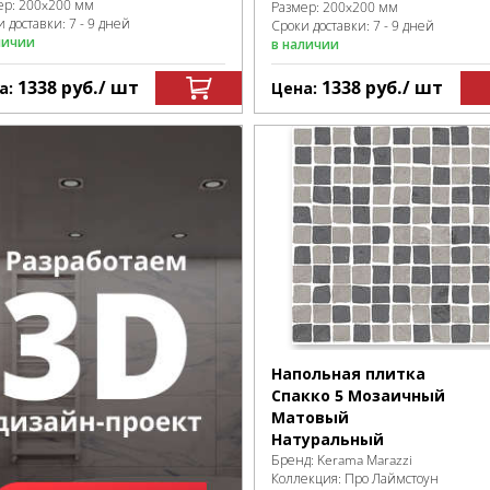
ер:
200x200 мм
Размер:
200x200 мм
 доставки: 7 - 9 дней
Сроки доставки: 7 - 9 дней
личии
в наличии
1338
руб.
/ шт
1338
руб.
/ шт
а:
Цена:
Напольная плитка
Спакко 5 Мозаичный
Матовый
Натуральный
Бренд:
Kerama Marazzi
Коллекция:
Про Лаймстоун