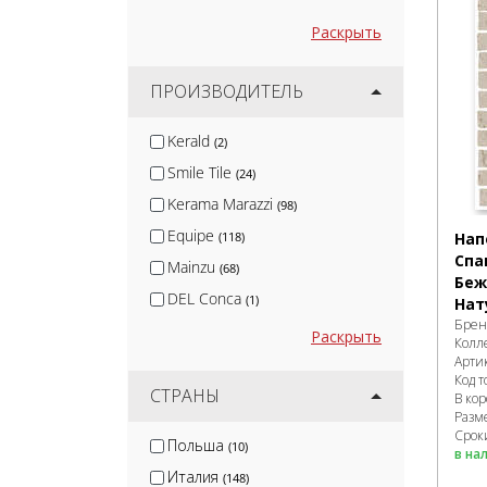
Раскрыть
ПРОИЗВОДИТЕЛЬ
Kerald
(2)
Smile Tile
(24)
Kerama Marazzi
(98)
Equipe
(118)
Нап
Спа
Mainzu
(68)
Беж
DEL Conca
(1)
Нат
Брен
Ape
(4)
Раскрыть
Колл
Ragno
Арти
(13)
Код т
Paradyz
СТРАНЫ
(10)
В ко
Разм
Cifre
(21)
Сроки
Польша
(10)
в на
Sant Agostino
(1)
Италия
(148)