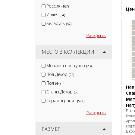
DUNE
(5)
Россия
(167)
Цен
Индия
(34)
Беларусь
(37)
Раскрыть
МЕСТО В КОЛЛЕКЦИИ
Мозаика поштучно
(23)
Пол Декор
(24)
Пол
(44)
Нап
Стены Декор
(55)
Спа
Ма
Керамогранит
(571)
Нат
Брен
Раскрыть
Колл
Арти
Код т
РАЗМЕР
В ко