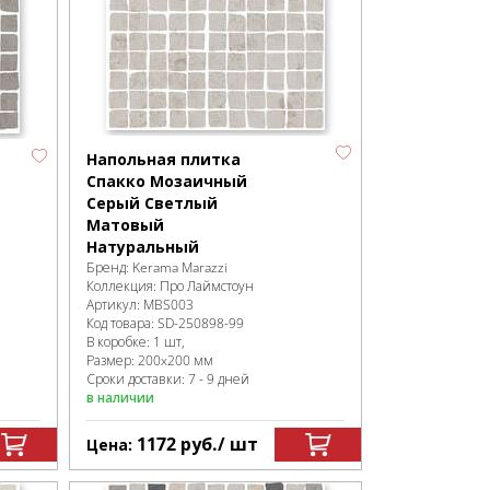
Напольная плитка
Спакко Мозаичный
Серый Светлый
Матовый
Натуральный
Бренд:
Kerama Marazzi
Коллекция:
Про Лаймстоун
Артикул:
MBS003
Код товара:
SD-250898
-99
В коробке
:
1 шт,
Размер:
200x200 мм
Сроки доставки: 7 - 9 дней
в наличии
1172
руб.
/ шт
Цена: