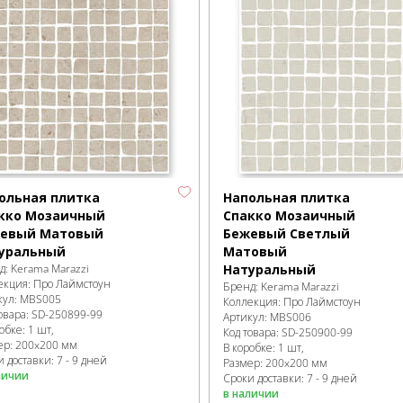
ольная плитка
Напольная плитка
кко Мозаичный
Спакко Мозаичный
евый Матовый
Бежевый Светлый
уральный
Матовый
д:
Kerama Marazzi
Натуральный
екция:
Про Лаймстоун
Бренд:
Kerama Marazzi
кул:
MBS005
Коллекция:
Про Лаймстоун
овара:
SD-250899
-99
Артикул:
MBS006
робке
:
1 шт,
Код товара:
SD-250900
-99
ер:
200x200 мм
В коробке
:
1 шт,
 доставки: 7 - 9 дней
Размер:
200x200 мм
личии
Сроки доставки: 7 - 9 дней
в наличии