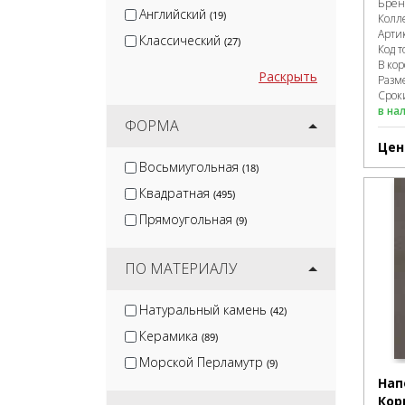
Брен
Английский
(19)
Колл
Арти
Классический
(27)
Код т
В ко
Раскрыть
Разм
Сроки
в на
ФОРМА
Цен
Восьмиугольная
(18)
Квадратная
(495)
Прямоугольная
(9)
ПО МАТЕРИАЛУ
Натуральный камень
(42)
Керамика
(89)
Морской Перламутр
(9)
Нап
Кор