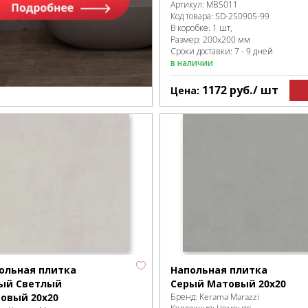
Артикул:
MBS011
Код товара:
SD-250905
-99
В коробке
:
1 шт,
Размер:
200x200 мм
Сроки доставки: 7 - 9 дней
в наличии
1172
руб.
/ шт
Цена:
ольная плитка
Напольная плитка
ый Светлый
Серый Матовый 20x20
овый 20x20
Бренд:
Kerama Marazzi