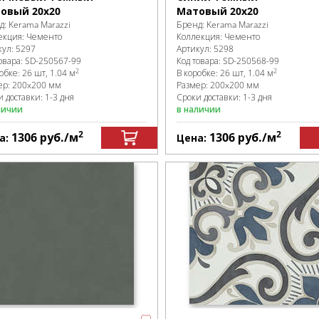
овый 20x20
Матовый 20x20
д:
Kerama Marazzi
Бренд:
Kerama Marazzi
екция:
Чементо
Коллекция:
Чементо
кул:
5297
Артикул:
5298
овара:
SD-250567
-99
Код товара:
SD-250568
-99
2
2
робке
:
26 шт, 1.04 м
В коробке
:
26 шт, 1.04 м
ер:
200x200 мм
Размер:
200x200 мм
 доставки: 1-3 дня
Сроки доставки: 1-3 дня
личии
в наличии
2
2
1306
руб.
/м
1306
руб.
/м
а:
Цена: