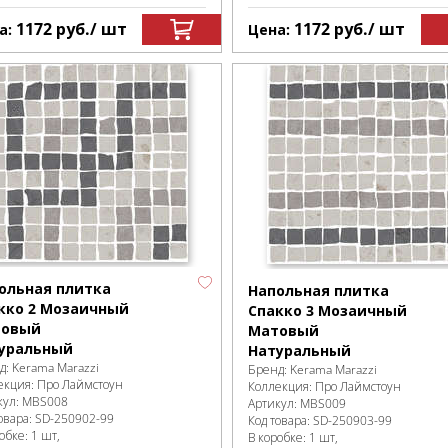
1172
руб.
/ шт
1172
руб.
/ шт
а:
Цена:
ольная плитка
Напольная плитка
кко 2 Мозаичный
Спакко 3 Мозаичный
товый
Матовый
уральный
Натуральный
д:
Kerama Marazzi
Бренд:
Kerama Marazzi
екция:
Про Лаймстоун
Коллекция:
Про Лаймстоун
кул:
MBS008
Артикул:
MBS009
овара:
SD-250902
-99
Код товара:
SD-250903
-99
робке
:
1 шт,
В коробке
:
1 шт,