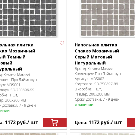
ольная плитка
Напольная плитка
кко Мозаичный
Спакко Мозаичный
ый Темный
Серый Матовый
товый
Натуральный
уральный
Бренд:
Kerama Marazzi
Коллекция:
Про Лаймстоун
д:
Kerama Marazzi
Артикул:
MBS002
екция:
Про Лаймстоун
Код товара:
SD-250897
-99
кул:
MBS001
В коробке
:
1 шт,
овара:
SD-250896
-99
Размер:
200x200 мм
робке
:
1 шт,
Сроки доставки: 7 - 9 дней
ер:
200x200 мм
в наличии
 доставки: 7 - 9 дней
личии
1172
руб.
/ шт
1172
руб.
/ шт
а:
Цена: