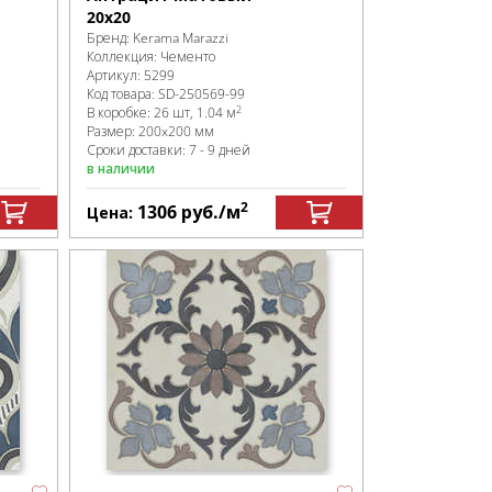
20x20
Бренд:
Kerama Marazzi
Коллекция:
Чементо
Артикул:
5299
Код товара:
SD-250569
-99
2
В коробке
:
26 шт, 1.04 м
Размер:
200x200 мм
Сроки доставки: 7 - 9 дней
в наличии
2
1306
руб.
/м
Цена: