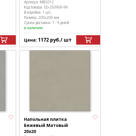
Артикул:
MBS012
Код товара:
SD-250906
-99
В коробке
:
1 шт,
Размер:
200x200 мм
Сроки доставки: 7 - 9 дней
в наличии
1172
руб.
/ шт
Цена:
Напольная плитка
Бежевый Матовый
20x20