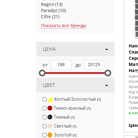
Ragno
(13)
Paradyz
(10)
Cifre
(21)
Показать все бренды
Нап
ЦЕНА
Спа
Сер
Ма
Нат
Брен
Колл
ЦВЕТ
Арти
Код т
В ко
Желтый/Золотистый
(1)
Разм
Темно-красный
Сроки
(1)
в на
Темный
(1)
Цен
Светлый
(1)
Золотой
(1)