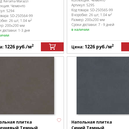
Коллекция:
Чементо
д:
Kerama Marazzi
Артикул:
5295
екция:
Чементо
Код товара:
SD-250565
-99
кул:
5294
2
В коробке
:
26 шт, 1.04 м
овара:
SD-250564
-99
Размер:
200x200 мм
2
робке
:
26 шт, 1.04 м
Сроки доставки: 7 - 9 дней
ер:
200x200 мм
в наличии
 доставки: 1-3 дня
личии
2
2
1226
руб.
/м
1226
руб.
/м
а:
Цена:
ольная плитка
Напольная плитка
ичневый Темный
Синий Темный