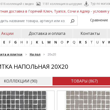
Тур по магаз
616 коллекций с видео
1181 коллекция в шоуруме
тная доставка в Горячий Ключ, Туапсе, Сочи и Адлер - условия 
Сравнение
Акции
Доставка и оплата
Контакты
E
F
G
H
I
J
K
L
M
N
O
P
Q
R
S
T
U
V
нита и плитки
На пол
20x20
ТКА НАПОЛЬНАЯ 20X20
КОЛЛЕКЦИИ (
90
)
ТОВАРЫ (
867
)