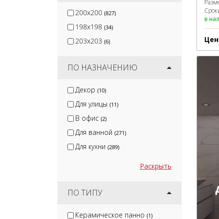
Разм
Сроки
200x200
(827)
в на
198x198
(34)
Цен
203x203
(6)
ПО НАЗНАЧЕНИЮ
Декор
(10)
Для улицы
(11)
В офис
(2)
Для ванной
(271)
Для кухни
(289)
Раскрыть
ПО ТИПУ
Керамическое панно
(1)