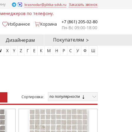
ину
krasnodar@plitka-sdvk.ru
Заказать звонок
у менеджеров по телефону.
+7 (861) 205-02-80
Избранное
Корзина
Пн-Вс 09:00-18:00
Покупателям
Дизайнерам
W
X
Y
Z
Г
Е
К
М
Н
Р
С
У
Ф
Ш
по популярности
Cортировка: