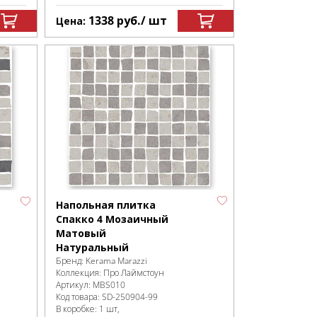
1338
руб.
/ шт
Цена:
Напольная плитка
Спакко 4 Мозаичный
Матовый
Натуральный
Бренд:
Kerama Marazzi
Коллекция:
Про Лаймстоун
Артикул:
MBS010
Код товара:
SD-250904
-99
В коробке
:
1 шт,