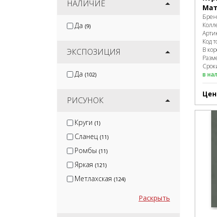
НАЛИЧИЕ
Мат
Брен
Да
Колл
(9)
Арти
Код т
В ко
ЭКСПОЗИЦИЯ
Разм
Сроки
Да
в на
(102)
Цен
РИСУНОК
Круги
(1)
Сланец
(11)
Ромбы
(11)
Яркая
(121)
Метлахская
(124)
Раскрыть