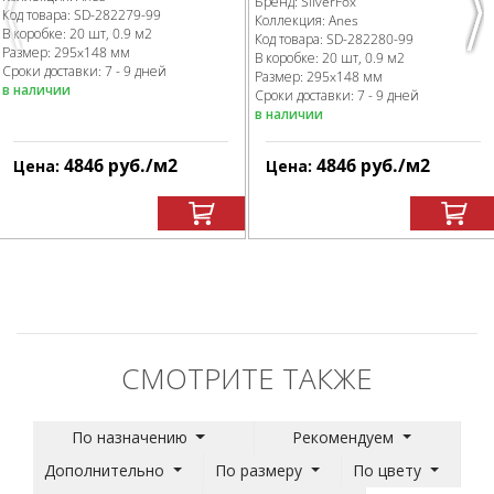
Бренд:
SilverFox
Код товара:
SD-282279
-99
Previous
Nex
Коллекция:
Anes
В коробке
:
20 шт, 0.9 м
2
Код товара:
SD-282280
-99
Размер:
295x148 мм
В коробке
:
20 шт, 0.9 м
2
Сроки доставки: 7 - 9 дней
Размер:
295x148 мм
в наличии
Сроки доставки: 7 - 9 дней
в наличии
4846
руб.
/м
2
4846
руб.
/м
2
Цена:
Цена:
СМОТРИТЕ ТАКЖЕ
По назначению
Рекомендуем
Дополнительно
По размеру
По цвету