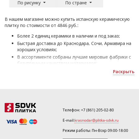
По рисунку
По стране
В нашем магазине можно купить испанскую керамическую
плитку по стоимости от 4846 руб.:
Более 2 единиц керамики в наличии и под заказ;
Быстрая доставка до Краснодара, Сочи, Армавира на
хороших условиях;
В ассортименте собраны лучшие мировые фабрики с
безупречным качеством материалов;
Плитка SilverFox Испания - для облицовки домов и
Раскрыть
офисных помещений;
Уточнить скидку или рассчитать количество можно
по почте
.
Телефон:
+7 (861) 205-02-80
E-mail:
krasnodar@plitka-sdvk.ru
Режим работы: Пн-Вскр 09:00-18:00