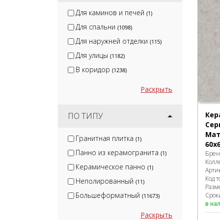
Для каминов и печей
(1)
Для спальни
(1098)
Для наружней отделки
(115)
Для улицы
(1182)
В коридор
(1238)
Раскрыть
Кер
ПО ТИПУ
Сер
Мат
Гранитная плитка
(1)
60x
Панно из керамогранита
(1)
Брен
Колл
Керамическое панно
(1)
Арти
Код т
Неполированный
(11)
Разм
Большеформатный
Сроки
(11673)
в на
Раскрыть