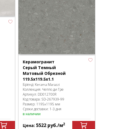
Керамогранит
Серый Темный
Матовый Обрезной
119.5x119.5x1.1
Бренд:
Kerama Marazzi
Коллекция:
Чеппо ди Гре
Артикул:
DD012700R
Код товара:
SD-267939
-99
Размер:
1195x1195 мм
Сроки доставки: 1-3 дня
в наличии
2
5522
руб.
/м
Цена: