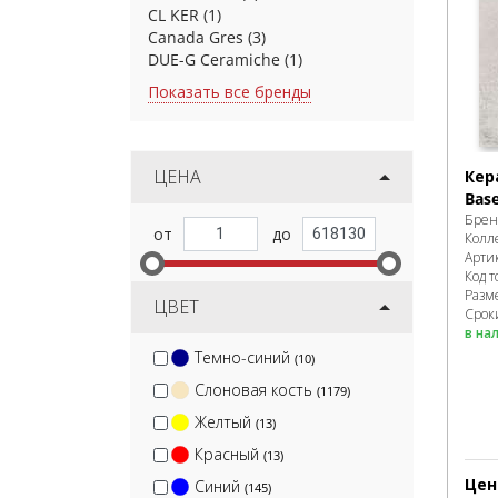
CL KER
(1)
Canada Gres
(3)
DUE-G Ceramiche
(1)
Показать все бренды
ЦЕНА
Кер
Bas
Брен
Колл
Арти
Код т
Разм
ЦВЕТ
Сроки
в на
Темно-синий
(10)
Слоновая кость
(1179)
Желтый
(13)
Красный
(13)
Цен
Синий
(145)