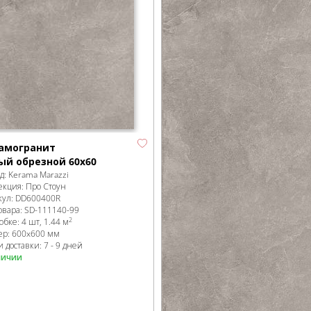
амогранит
ый обрезной 60х60
д:
Kerama Marazzi
екция:
Про Стоун
кул:
DD600400R
овара:
SD-111140
-99
2
робке
:
4 шт, 1.44 м
ер:
600x600 мм
 доставки: 7 - 9 дней
личии