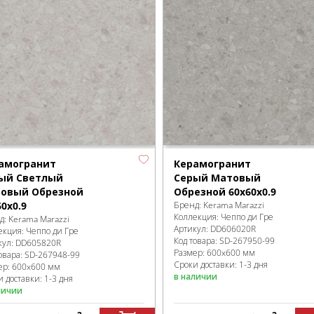
амогранит
Керамогранит
ый Светлый
Серый Матовый
овый Обрезной
Обрезной 60x60x0.9
60x0.9
Бренд:
Kerama Marazzi
Коллекция:
Чеппо ди Гре
д:
Kerama Marazzi
Артикул:
DD606020R
екция:
Чеппо ди Гре
Код товара:
SD-267950
-99
кул:
DD605820R
Размер:
600x600 мм
овара:
SD-267948
-99
Сроки доставки: 1-3 дня
ер:
600x600 мм
в наличии
 доставки: 1-3 дня
личии