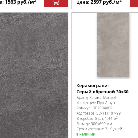
2
2
1563
руб.
/м
2597
руб.
/м
а:
Цена:
Керамогранит
Серый обрезной 30х60
Бренд:
Kerama Marazzi
Коллекция:
Про Стоун
Артикул:
DD200400R
Код товара:
SD-111107
-99
2
В коробке
:
8 шт, 1.44 м
Размер:
300x600 мм
Сроки доставки: 7 - 9 дней
в наличии