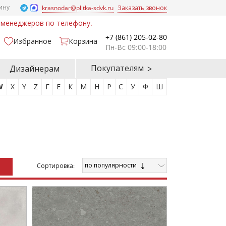
ину
krasnodar@plitka-sdvk.ru
Заказать звонок
у менеджеров по телефону.
+7 (861) 205-02-80
Избранное
Корзина
Пн-Вс 09:00-18:00
Покупателям
Дизайнерам
W
X
Y
Z
Г
Е
К
М
Н
Р
С
У
Ф
Ш
по популярности
Cортировка: