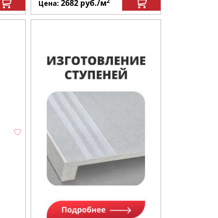
2
2682
руб.
/м
Цена: