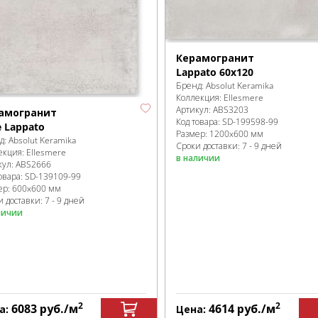
Керамогранит
Lappato 60x120
Бренд:
Absolut Keramika
Коллекция:
Ellesmere
Артикул:
ABS3203
амогранит
Код товара:
SD-199598
-99
e Lappato
Размер:
1200x600 мм
д:
Absolut Keramika
Сроки доставки: 7 - 9 дней
екция:
Ellesmere
в наличии
кул:
ABS2666
овара:
SD-139109
-99
ер:
600x600 мм
 доставки: 7 - 9 дней
личии
2
2
6083
руб.
/м
4614
руб.
/м
а:
Цена: