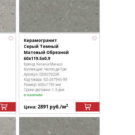
Керамогранит
Серый Темный
Матовый Обрезной
60x119.5x0.9
Бренд:
Kerama Marazzi
Коллекция:
Чеппо ди Гре
Артикул:
DD507920R
Код товара:
SD-267945
-99
Размер:
600x1195 мм
Сроки доставки: 1-3 дня
в наличии
2
2891
руб.
/м
Цена: