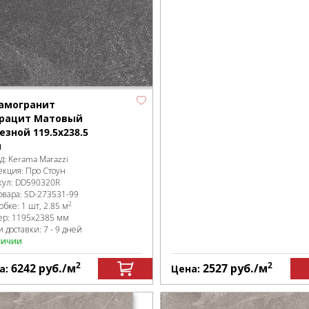
амогранит
рацит Матовый
езной 119.5x238.5
м
д:
Kerama Marazzi
екция:
Про Стоун
кул:
DD590320R
овара:
SD-273531
-99
2
робке
:
1 шт, 2.85 м
ер:
1195x2385 мм
 доставки: 7 - 9 дней
личии
2
2
6242
руб.
/м
2527
руб.
/м
а:
Цена: