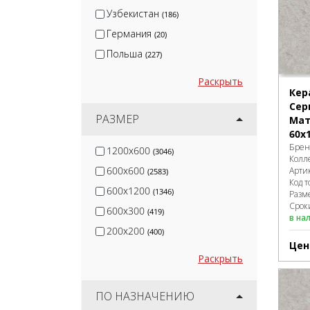
Isla
(2)
Узбекистан
(186)
Германия
(20)
Польша
(227)
Раскрыть
Кер
Сер
РАЗМЕР
Мат
60x1
Брен
1200x600
(3046)
Колл
600x600
Арти
(2583)
Код т
600x1200
(1346)
Разм
Сроки
600x300
(419)
в на
200x200
(400)
Цен
Раскрыть
ПО НАЗНАЧЕНИЮ