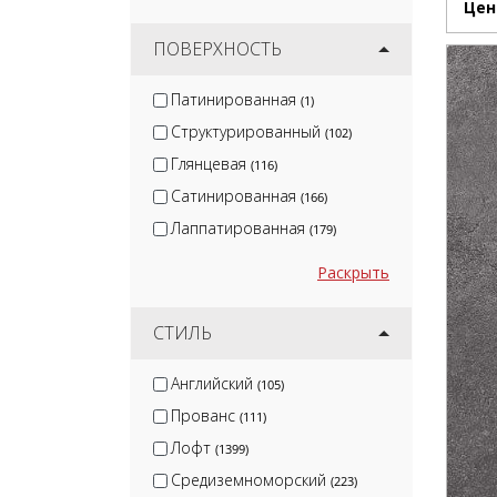
Цен
ПОВЕРХНОСТЬ
Патинированная
(1)
Структурированный
(102)
Глянцевая
(116)
Сатинированная
(166)
Лаппатированная
(179)
Раскрыть
СТИЛЬ
Английский
(105)
Прованс
(111)
Лофт
(1399)
Средиземноморский
(223)