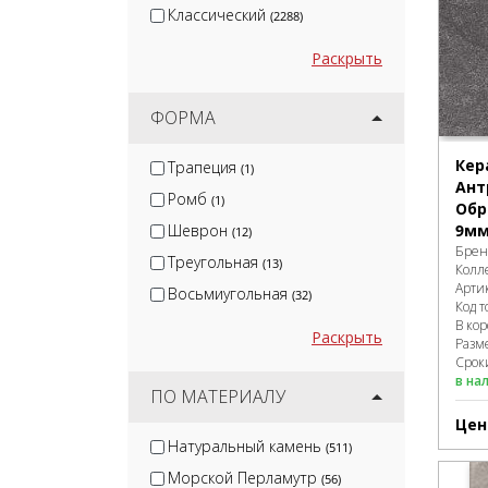
Классический
(2288)
Раскрыть
ФОРМА
Кер
Трапеция
(1)
Ант
Ромб
(1)
Обр
Шеврон
9м
(12)
Брен
Треугольная
(13)
Колл
Арти
Восьмиугольная
(32)
Код т
В ко
Раскрыть
Разм
Сроки
в на
ПО МАТЕРИАЛУ
Цен
Натуральный камень
(511)
Морской Перламутр
(56)