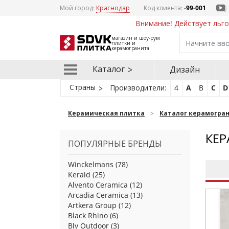
Мой город:
Краснодар
Код клиента:
-99-001
Внимание! Действует льго
магазин и шоу-рум
плитки и
керамогранита
Каталог
Дизайн
Страны
Производители:
4
A
B
C
D
Керамическая плитка
Каталог керамогра
КЕР
ПОПУЛЯРНЫЕ БРЕНДЫ
Winckelmans
(78)
Kerald
(25)
Alvento Ceramica
(12)
Arcadia Ceramica
(13)
Artkera Group
(12)
Black Rhino
(6)
Blv Outdoor
(3)