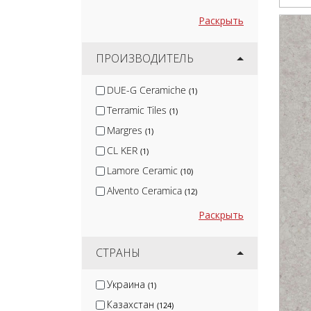
Раскрыть
ПРОИЗВОДИТЕЛЬ
DUE-G Ceramiche
(1)
Terramic Tiles
(1)
Margres
(1)
CL KER
(1)
Lamore Ceramic
(10)
Alvento Ceramica
(12)
Artkera Group
(12)
Раскрыть
Arcadia Ceramica
(13)
Diamond Ceramics
СТРАНЫ
(14)
Tesoro Ceramica
(15)
Украина
(1)
Infinity
(2)
Казахстан
(124)