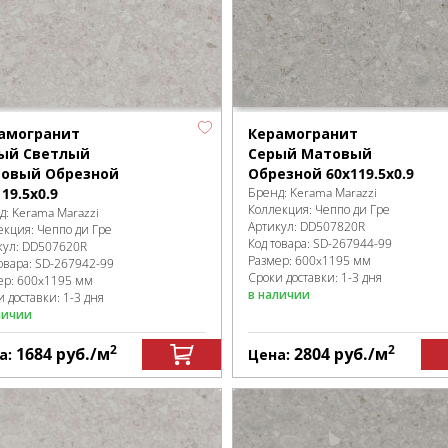
амогранит
Керамогранит
ый Светлый
Серый Матовый
овый Обрезной
Обрезной 60x119.5x0.9
19.5x0.9
Бренд:
Kerama Marazzi
Коллекция:
Чеппо ди Гре
д:
Kerama Marazzi
Артикул:
DD507820R
екция:
Чеппо ди Гре
Код товара:
SD-267944
-99
кул:
DD507620R
Размер:
600x1195 мм
овара:
SD-267942
-99
Сроки доставки: 1-3 дня
ер:
600x1195 мм
в наличии
 доставки: 1-3 дня
личии
2
2
1684
руб.
/м
2804
руб.
/м
а:
Цена: