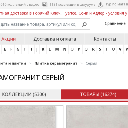
Тур по магаз
616 коллекций с видео
1181 коллекция в шоуруме
тная доставка в Горячий Ключ, Туапсе, Сочи и Адлер - условия 
Сравнение
Акции
Доставка и оплата
Контакты
E
F
G
H
I
J
K
L
M
N
O
P
Q
R
S
T
U
V
нита и плитки
Плитка керамогранит
Серый
АМОГРАНИТ СЕРЫЙ
КОЛЛЕКЦИИ (
5300
)
ТОВАРЫ (
16274
)