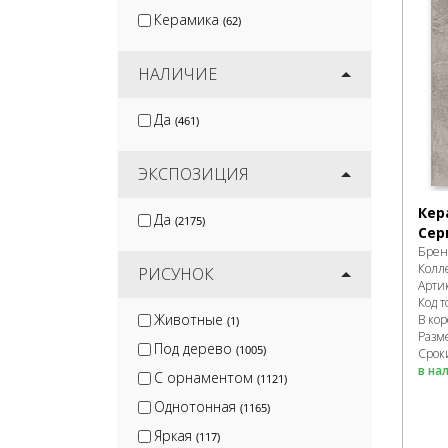
Керамика
(62)
НАЛИЧИЕ
Да
(461)
ЭКСПОЗИЦИЯ
Кер
Да
(2175)
Сер
Брен
Колл
РИСУНОК
Арти
Код т
Животные
В ко
(1)
Разм
Под дерево
(1005)
Сроки
в на
С орнаментом
(1121)
Однотонная
(1165)
Яркая
(117)