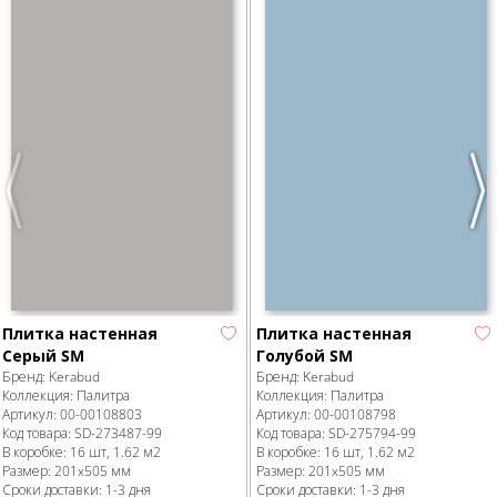
Previous
Nex
Плитка настенная
Плитка настенная
Серый SM
Голубой SM
Бренд:
Kerabud
Бренд:
Kerabud
Коллекция:
Палитра
Коллекция:
Палитра
Артикул:
00-00108803
Артикул:
00-00108798
Код товара:
SD-273487
-99
Код товара:
SD-275794
-99
В коробке
:
16 шт, 1.62 м
2
В коробке
:
16 шт, 1.62 м
2
Размер:
201x505 мм
Размер:
201x505 мм
Сроки доставки: 1-3 дня
Сроки доставки: 1-3 дня