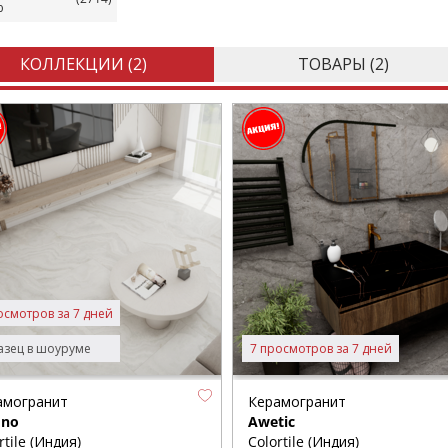
ю
КОЛЛЕКЦИИ (
2
)
ТОВАРЫ (
2
)
осмотров за 7 дней
зец в шоуруме
7 просмотров за 7 дней
амогранит
Керамогранит
ino
Awetic
rtile (Индия)
Colortile (Индия)