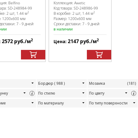
кция:
Belfino
Коллекция:
Awetic
вара:
SD-248984
-99
Код товара:
SD-248986
-99
2
2
бке
:
2 шт, 1.44 м
В коробке
:
2 шт, 1.44 м
р:
1200x600 мм
Размер:
1200x600 мм
доставки: 7 - 9 дней
Сроки доставки: 7 - 9 дней
ичии
в наличии
2
2
2572
руб.
/м
2147
руб.
/м
:
Цена:
Бордюр
( 988 )
Мозаика
(181)
унку
По стилю
По цвету
рме
По материалу
По типу поверхности