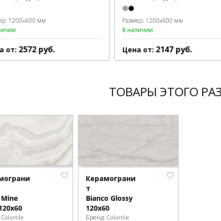
ер:
1200x600 мм
Размер:
1200x600 мм
личии
В наличии
2572
руб.
2147
руб.
а от:
Цена от:
ТОВАРЫ ЭТОГО РА
мограни
Керамограни
т
r Mine
Bianco Glossy
120x60
120x60
:
Colortile
Бренд:
Colortile