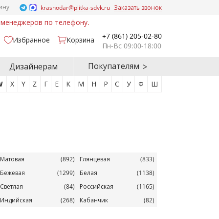
ину
krasnodar@plitka-sdvk.ru
Заказать звонок
у менеджеров по телефону.
+7 (861) 205-02-80
Избранное
Корзина
Пн-Вс 09:00-18:00
Покупателям
Дизайнерам
W
X
Y
Z
Г
Е
К
М
Н
Р
С
У
Ф
Ш
Матовая
(892)
Глянцевая
(833)
Бежевая
(1299)
Белая
(1138)
Светлая
(84)
Российская
(1165)
Индийская
(268)
Кабанчик
(82)