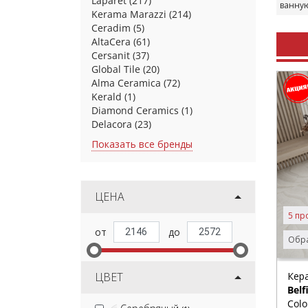
Laparet
(217)
ванну
Kerama Marazzi
(214)
Ceradim
(5)
AltaCera
(61)
Cersanit
(37)
Global Tile
(20)
Alma Ceramica
(72)
Kerald
(1)
Diamond Ceramics
(1)
Delacora
(23)
Показать все бренды
ЦЕНА
5 пр
Обра
ЦВЕТ
Кер
Belf
Colo