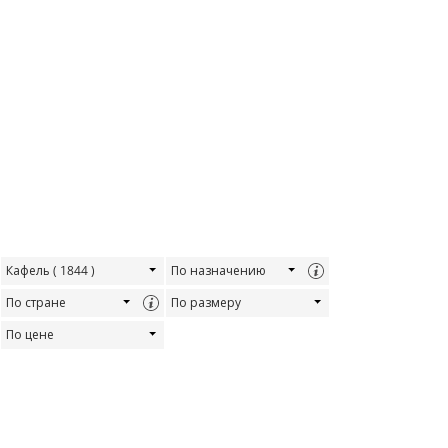
Кафель
( 1844 )
По назначению
По стране
По размеру
По цене