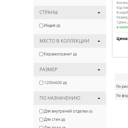
Колле
Velsaa
(13)
Код то
Keratile
СТРАНЫ
(4)
В коро
Разме
Gracia Ceramica
(81)
Сроки 
Индия
(2)
в нал
Керлайф
(25)
Lb-Ceramics
(25)
Цена
МЕСТО В КОЛЛЕКЦИИ
Керамогранит
(2)
РАЗМЕР
1200x600
(2)
По рис
По фо
ПО НАЗНАЧЕНИЮ
Для внутреней отделки
(1)
Для стен
(2)
Для пола
(2)