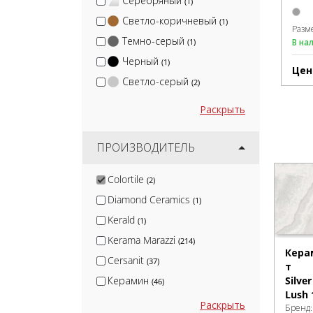
Серебряный
(1)
Светло-коричневый
(1)
Разм
Темно-серый
В на
(1)
Черный
(1)
Цен
Светло-серый
(2)
Раскрыть
ПРОИЗВОДИТЕЛЬ
Colortile
(2)
Diamond Ceramics
(1)
Kerald
(1)
Kerama Marazzi
(214)
Кера
Cersanit
(37)
т
Silve
Керамин
(46)
Lush 
Global Tile
(20)
Раскрыть
Бренд