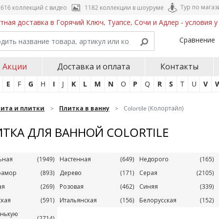
Тур по магаз
616 коллекций с видео
1182 коллекции в шоуруме
тная доставка в Горячий Ключ, Туапсе, Сочи и Адлер - условия 
Сравнение
Акции
Доставка и оплата
Контакты
E
F
G
H
I
J
K
L
M
N
O
P
Q
R
S
T
U
V
нита и плитки
Плитка в ванну
Colortile (Колортайл)
ТКА ДЛЯ ВАННОЙ COLORTILE
ьная
(1949)
Настенная
(649)
Недорого
(165)
рамор
(893)
Дерево
(171)
Серая
(2105)
ая
(269)
Розовая
(462)
Синяя
(339)
ская
(591)
Итальянская
(156)
Белорусcкая
(152)
енькую
(2714)