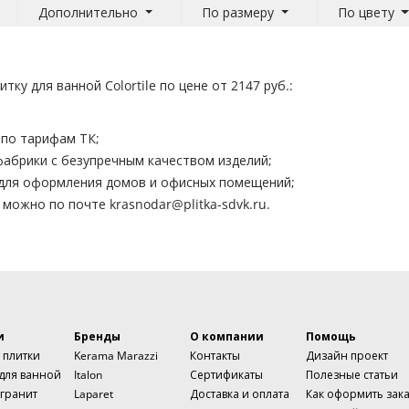
Дополнительно
По размеру
По цвету
ку для ванной Colortile по цене от 2147 руб.:
 по тарифам ТК;
абрики с безупречным качеством изделий;
- для оформления домов и офисных помещений;
н можно по почте
krasnodar@plitka-sdvk.ru
.
и
Бренды
О компании
Помощь
 плитки
Kerama Marazzi
Контакты
Дизайн проект
 для ванной
Italon
Сертификаты
Полезные статьи
гранит
Laparet
Доставка и оплата
Как оформить зак