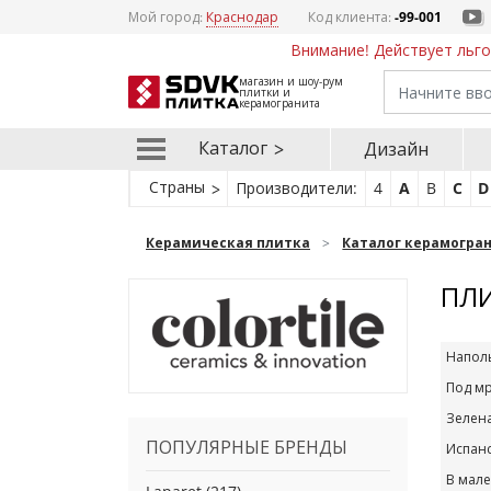
Мой город:
Краснодар
Код клиента:
-99-001
Внимание! Действует льго
магазин и шоу-рум
плитки и
керамогранита
Каталог
Дизайн
Страны
Производители:
4
A
B
C
D
Керамическая плитка
Каталог керамогра
ПЛИ
Напол
Под м
Зелен
ПОПУЛЯРНЫЕ БРЕНДЫ
Испан
В мал