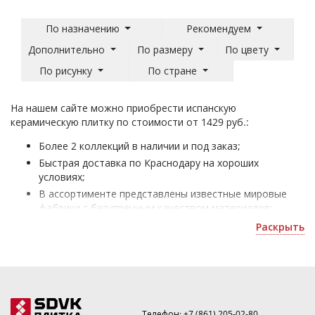
По назначению
Рекомендуем
Дополнительно
По размеру
По цвету
По рисунку
По стране
На нашем сайте можно приобрести испанскую
керамическую плитку по стоимости от 1429 руб.:
Более 2 коллекций в наличии и под заказ;
Быстрая доставка по Краснодару на хороших
условиях;
В ассортименте представлены известные мировые
фабрики с безупречным качеством материалов;
Испанская плитка - для оформления жилых и офисных
Раскрыть
помещений;
Получить скидку или рассчитать количество можно
по номеру ☎
.
Телефон:
+7 (861) 205-02-80