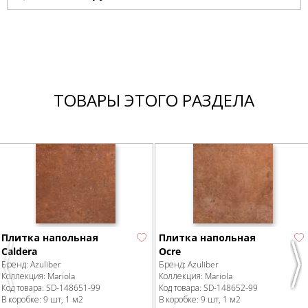
ТОВАРЫ ЭТОГО РАЗДЕЛА
Плитка напольная
Плитка напольная
Caldera
Ocre
Бренд:
Azuliber
Бренд:
Azuliber
Previous
Nex
Коллекция:
Mariola
Коллекция:
Mariola
Код товара:
SD-148651
-99
Код товара:
SD-148652
-99
В коробке
:
9 шт, 1 м
2
В коробке
:
9 шт, 1 м
2