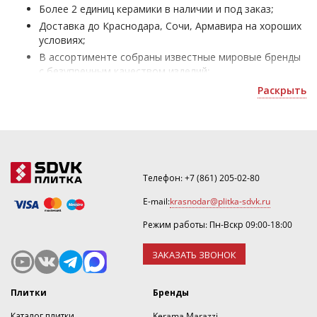
Более 2 единиц керамики в наличии и под заказ;
Доставка до Краснодара, Сочи, Армавира на хороших
условиях;
В ассортименте собраны известные мировые бренды
с безупречным качеством изделий;
Плитка Azuliber Испания - для облицовки жилых и
Раскрыть
офисных помещений;
Получить скидку или рассчитать количество можно
по почте
.
Телефон:
+7 (861) 205-02-80
E-mail:
krasnodar@plitka-sdvk.ru
Режим работы: Пн-Вскр 09:00-18:00
ЗАКАЗАТЬ ЗВОНОК
Плитки
Бренды
Каталог плитки
Kerama Marazzi