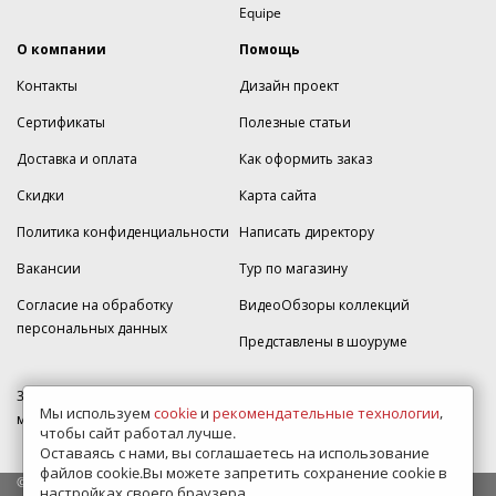
Equipe
О компании
Помощь
Контакты
Дизайн проект
Сертификаты
Полезные статьи
Доставка и оплата
Как оформить заказ
Скидки
Карта сайта
Политика конфиденциальности
Написать директору
Вакансии
Тур по магазину
Согласие на обработку
ВидеоОбзоры коллекций
персональных данных
Представлены в шоуруме
350005, г. Краснодар, Прикубанский округ, ул.Кореновская, дом 49,
Мы используем
cookie
и
рекомендательные технологии
,
магазин Плитка-SDVK.
чтобы сайт работал лучше.
Оставаясь с нами, вы соглашаетесь на использование
файлов cookie.Вы можете запретить сохранение cookie в
© 2009—2026 г. Все права защищены
настройках своего браузера