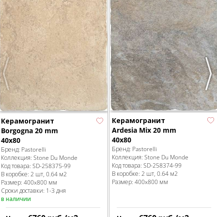
Previous
Nex
Керамогранит
Керамогранит
Ardesia Mix 20 mm
Borgogna 20 mm
40x80
40x80
Бренд:
Pastorelli
Бренд:
Pastorelli
Коллекция:
Stone Du Monde
Коллекция:
Stone Du Monde
Код товара:
SD-258374
-99
Код товара:
SD-258375
-99
В коробке
:
2 шт, 0.64 м
2
В коробке
:
2 шт, 0.64 м
2
Размер:
400x800 мм
Размер:
400x800 мм
Сроки доставки: 1-3 дня
в наличии