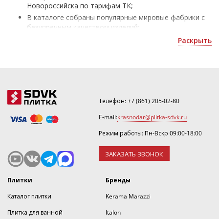
Новороссийска по тарифам ТК;
В каталоге собраны популярные мировые фабрики с
безупречным качеством изделий;
Итальянская плитка - для облицовки домов и
Раскрыть
коммерческих помещений;
Уточнить скидку или рассчитать количество можно
по номеру ☎
.
Телефон:
+7 (861) 205-02-80
E-mail:
krasnodar@plitka-sdvk.ru
Режим работы: Пн-Вскр 09:00-18:00
ЗАКАЗАТЬ ЗВОНОК
Плитки
Бренды
Каталог плитки
Kerama Marazzi
Плитка для ванной
Italon