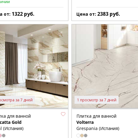
личии
1322
руб.
2383
руб.
а от:
Цена от:
осмотра за 7 дней
1 просмотр за 7 дней
тка для ванной
Плитка для ванной
catta Gold
Volterra
l (Испания)
Grespania (Испания)