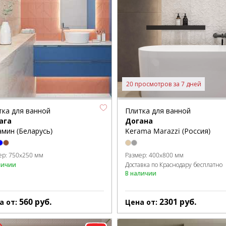
20 просмотров за 7 дней
тка для ванной
Плитка для ванной
ага
Догана
мин (Беларусь)
Kerama Marazzi (Россия)
ер:
750x250 мм
Размер:
400x800 мм
личии
Доставка по Краснодару бесплатно
В наличии
560
руб.
2301
руб.
а от:
Цена от: