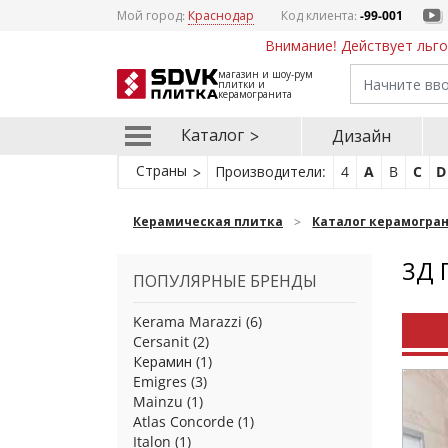
Мой город:
Краснодар
Код клиента:
-99-001
Внимание! Действует льго
магазин и шоу-рум
плитки и
керамогранита
Каталог
Дизайн
Страны
Производители:
4
A
B
C
D
Керамическая плитка
Каталог керамогра
3Д 
ПОПУЛЯРНЫЕ БРЕНДЫ
Kerama Marazzi
(6)
Cersanit
(2)
Керамин
(1)
Emigres
(3)
Mainzu
(1)
Atlas Concorde
(1)
Italon
(1)