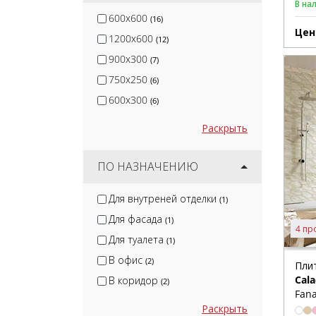
В на
600x600
(16)
Цен
1200x600
(12)
900x300
(7)
750x250
(6)
600x300
(6)
Раскрыть
ПО НАЗНАЧЕНИЮ
Для внутреней отделки
(1)
Для фасада
(1)
4 пр
Для туалета
(1)
В офис
(2)
Пли
Cala
В коридор
(2)
Fana
Раскрыть