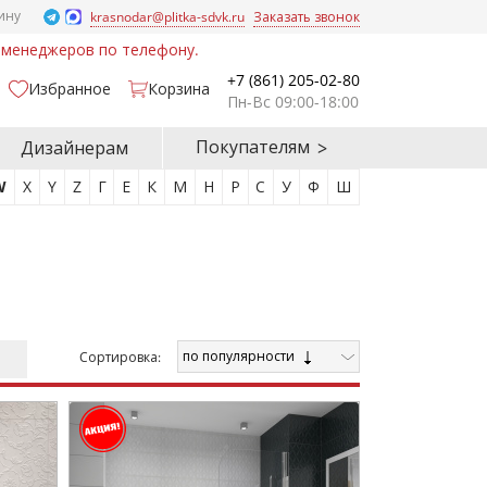
ину
krasnodar@plitka-sdvk.ru
Заказать звонок
у менеджеров по телефону.
+7 (861) 205-02-80
Избранное
Корзина
Пн-Вс 09:00-18:00
Покупателям
Дизайнерам
W
X
Y
Z
Г
Е
К
М
Н
Р
С
У
Ф
Ш
по популярности
Cортировка: