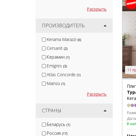
Раскрыть
ПРОИЗВОДИТЕЛЬ
Kerama Marazzi
(6)
Cersanit
(2)
Керамин
(1)
Emigres
(3)
11 п
Atlas Concorde
(1)
Mainzu
(1)
Пли
Тур
Italon
(1)
Раскрыть
Kera
Dual Gres
(1)
Undefasa
СТРАНЫ
(1)
Разм
Peronda
Дост
(1)
В на
Беларусь
(1)
Porcelanosa
(2)
Россия
(17)
Цен