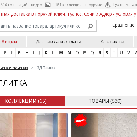
Тур по магаз
616 коллекций с видео
1181 коллекция в шоуруме
тная доставка в Горячий Ключ, Туапсе, Сочи и Адлер - условия 
Сравнение
Акции
Доставка и оплата
Контакты
E
F
G
H
I
J
K
L
M
N
O
P
Q
R
S
T
U
V
нита и плитки
3Д Плитка
ПЛИТКА
КОЛЛЕКЦИИ (
65
)
ТОВАРЫ (
530
)