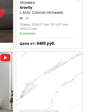
Мозаика
Gravity
L Antic Colonial (Испания)
Размер:
358x237 мм
301x307 мм
260x225 мм
В наличии
6469
руб.
Цена от: