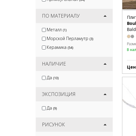
ПО МАТЕРИАЛУ
Пли
Bou
Bald
Металл
(1)
Морской Перламутр
(3)
Разм
Керамика
(54)
В на
НАЛИЧИЕ
Цен
Да
(10)
ЭКСПОЗИЦИЯ
Да
(9)
РИСУНОК