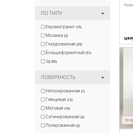
Разм
ПО ТИПУ
Керамогранит
(15)
Мозаика
(2)
цен
Глазурованная
(25)
Большеформатный
(51)
3д
(65)
ПОВЕРХНОСТЬ
Неполированная
(1)
Глянцевая
(12)
Матовая
(16)
Сатинированная
(2)
10 п
Полированная
(2)