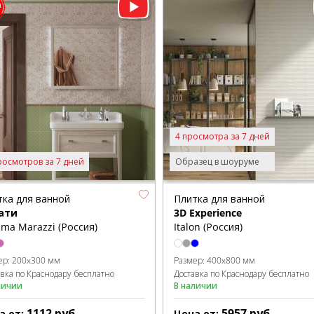
4 просмотра за 7 дней
росмотров за 7 дней
Образец в шоуруме
тка для ванной
Плитка для ванной
ати
3D Experience
ma Marazzi (Россия)
Italon (Россия)
ер:
200x300 мм
Размер:
400x800 мм
авка по Краснодару бесплатно
Доставка по Краснодару бесплатно
личии
В наличии
1112
руб.
5957
руб.
а от:
Цена от: