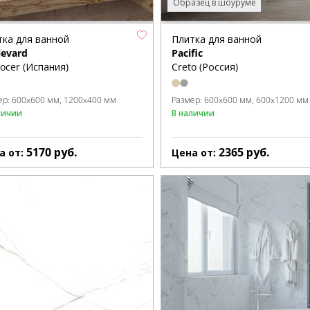
Образец в шоуруме
тка для ванной
Плитка для ванной
levard
Pacific
ocer (Испания)
Creto (Россия)
ер:
600x600 мм
1200x400 мм
Размер:
600x600 мм
600x1200 мм
личии
В наличии
5170
руб.
2365
руб.
а от:
Цена от: