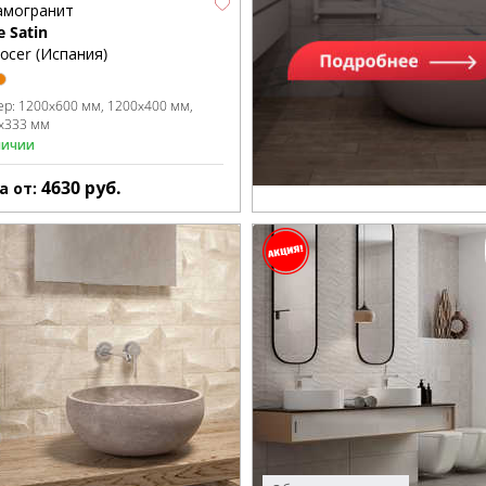
амогранит
 Satin
ocer (Испания)
ер:
1200x600 мм
1200x400 мм
x333 мм
личии
4630
руб.
а от: