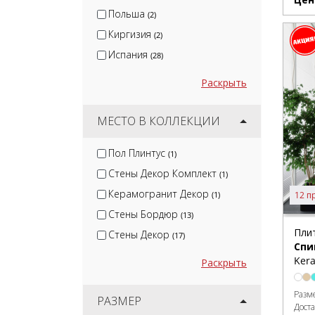
Gaya Fores
(1)
Польша
(2)
Киргизия
(2)
Испания
(28)
Раскрыть
МЕСТО В КОЛЛЕКЦИИ
Пол Плинтус
(1)
Стены Декор Комплект
(1)
Керамогранит Декор
12 п
(1)
Стены Бордюр
(13)
Пли
Стены Декор
(17)
Спи
Kera
Раскрыть
Разм
РАЗМЕР
Дост