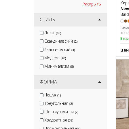
Кер
Раскрыть
Neve
Bald
СТИЛЬ
Разм
Лофт
1000
(10)
В на
Скандинавский
(2)
Классический
Цен
(4)
Модерн
(40)
Минимализм
(8)
ФОРМА
Чешуя
(1)
Треугольная
(2)
Шестиугольная
(2)
Квадратная
(38)
Прямоугольная
(64)