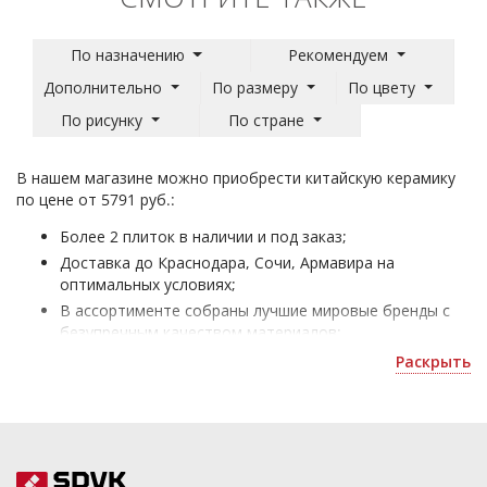
По назначению
Рекомендуем
Дополнительно
По размеру
По цвету
По рисунку
По стране
В нашем магазине можно приобрести китайскую керамику
по цене от 5791 руб.:
Более 2 плиток в наличии и под заказ;
Доставка до Краснодара, Сочи, Армавира на
оптимальных условиях;
В ассортименте собраны лучшие мировые бренды с
безупречным качеством материалов;
Плитка Китай Janye Slab - для облицовки домов и
Раскрыть
офисных помещений;
Получить скидку или рассчитать количество можно
по почте
.