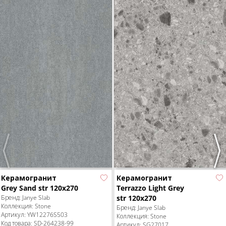
Previous
Nex
Керамогранит
Керамогранит
Grey Sand str 120x270
Terrazzo Light Grey
Бренд:
Janye Slab
str 120x270
Коллекция:
Stone
Бренд:
Janye Slab
Артикул:
YW12276S503
Коллекция:
Stone
Код товара:
SD-264238
-99
Артикул:
SG27017