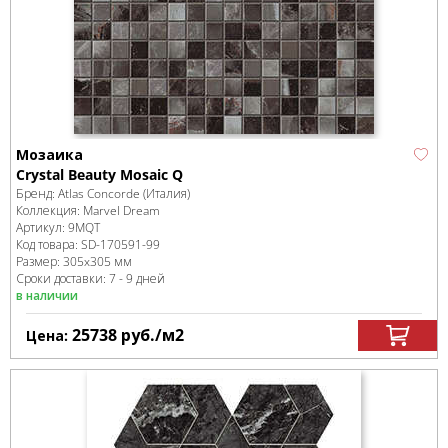
Мозаика
Crystal Beauty Mosaic Q
Бренд:
Atlas Concorde (Италия)
Коллекция:
Marvel Dream
Артикул:
9MQT
Код товара:
SD-170591
-99
Размер:
305x305 мм
Сроки доставки: 7 - 9 дней
в наличии
25738
руб.
/м
2
Цена: