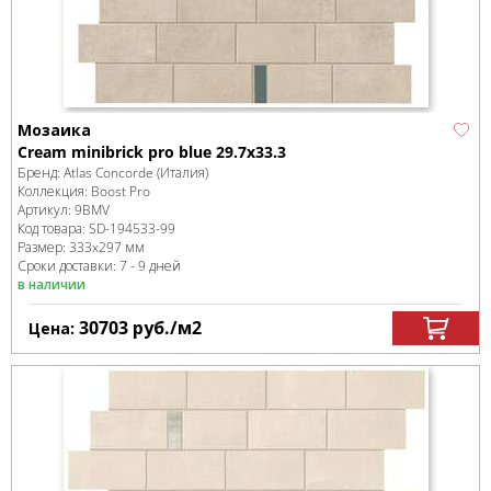
Мозаика
Cream minibrick pro blue 29.7x33.3
Бренд:
Atlas Concorde (Италия)
Коллекция:
Boost Pro
Артикул:
9BMV
Код товара:
SD-194533
-99
Размер:
333x297 мм
Сроки доставки: 7 - 9 дней
в наличии
30703
руб.
/м
2
Цена: