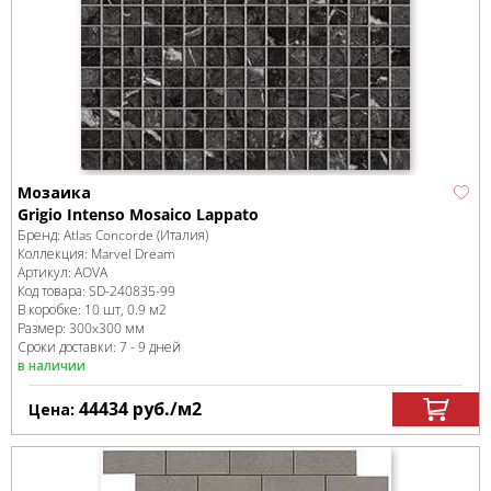
Мозаика
Grigio Intenso Mosaico Lappato
Бренд:
Atlas Concorde (Италия)
Коллекция:
Marvel Dream
Артикул:
AOVA
Код товара:
SD-240835
-99
В коробке
:
10 шт, 0.9 м
2
Размер:
300x300 мм
Сроки доставки: 7 - 9 дней
в наличии
44434
руб.
/м
2
Цена: