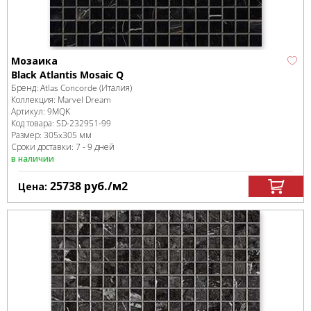
Мозаика
Black Atlantis Mosaic Q
Бренд:
Atlas Concorde (Италия)
Коллекция:
Marvel Dream
Артикул:
9MQK
Код товара:
SD-232951
-99
Размер:
305x305 мм
Сроки доставки: 7 - 9 дней
в наличии
25738
руб.
/м
2
Цена: