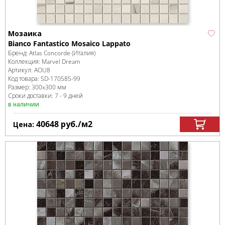
Мозаика
Bianco Fantastico Mosaico Lappato
Бренд:
Atlas Concorde (Италия)
Коллекция:
Marvel Dream
Артикул:
AOU8
Код товара:
SD-170585
-99
Размер:
300x300 мм
Сроки доставки: 7 - 9 дней
в наличии
40648
руб.
/м
2
Цена: