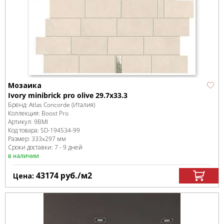
Мозаика
Ivory minibrick pro olive 29.7x33.3
Бренд:
Atlas Concorde (Италия)
Коллекция:
Boost Pro
Артикул:
9BMI
Код товара:
SD-194534
-99
Размер:
333x297 мм
Сроки доставки: 7 - 9 дней
в наличии
43174
руб.
/м
2
Цена: