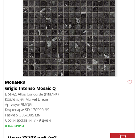
Мозаика
Grigio Intenso Mosaic Q
Бренд:
Atlas Concorde (Италия)
Коллекция:
Marvel Dream
Артикул:
9MQG
Код товара:
SD-170599
-99
Размер:
305x305 мм
Сроки доставки: 7 - 9 дней
в наличии
38708
руб.
/м
2
Цена: