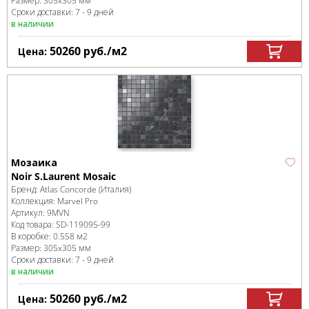
Размер:
305x305 мм
Сроки доставки: 7 - 9 дней
в наличии
50260
руб.
/м
2
Цена:
Мозаика
Noir S.Laurent Mosaic
Бренд:
Atlas Concorde (Италия)
Коллекция:
Marvel Pro
Артикул:
9MVN
Код товара:
SD-119095
-99
В коробке
:
0.558 м
2
Размер:
305x305 мм
Сроки доставки: 7 - 9 дней
в наличии
50260
руб.
/м
2
Цена: