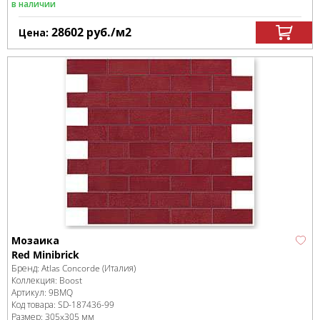
в наличии
28602
руб.
/м
2
Цена:
Мозаика
Red Minibrick
Бренд:
Atlas Concorde (Италия)
Коллекция:
Boost
Артикул:
9BMQ
Код товара:
SD-187436
-99
Размер:
305x305 мм