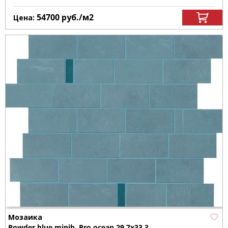
54700
руб.
/м
2
Цена:
Мозаика
Powder blue minib. Pro ocean 29.7x33.3