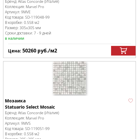
Бренд:
Atlas Concorde (Италия)
Коллекция:
Marvel Pro
Артикул:
9MVE
Код товара:
SD-119048
-99
В коробке
:
0.558 м
2
Размер:
305x305 мм
Сроки доставки: 7 - 9 дней
в наличии
50260
руб.
/м
2
Цена:
Мозаика
Statuario Select Mosaic
Бренд:
Atlas Concorde (Италия)
Коллекция:
Marvel Pro
Артикул:
9MVS
Код товара:
SD-119051
-99
В коробке
:
0.558 м
2