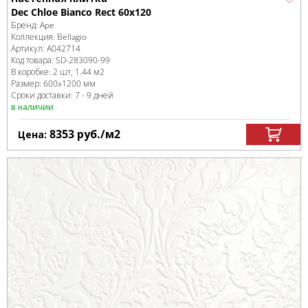
Dec Chloe Bianco Rect 60x120
Бренд:
Ape
Коллекция:
Bellagio
Артикул:
A042714
Код товара:
SD-283090
-99
В коробке
:
2 шт, 1.44 м
2
Размер:
600x1200 мм
Сроки доставки: 7 - 9 дней
в наличии
8353
руб.
/м
2
Цена: