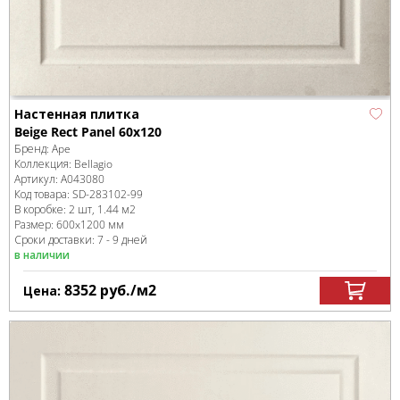
Настенная плитка
Beige Rect Panel 60x120
Бренд:
Ape
Коллекция:
Bellagio
Артикул:
A043080
Код товара:
SD-283102
-99
В коробке
:
2 шт, 1.44 м
2
Размер:
600x1200 мм
Сроки доставки: 7 - 9 дней
в наличии
8352
руб.
/м
2
Цена: