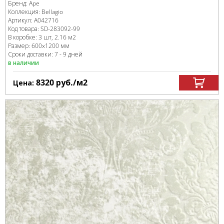
Бренд:
Ape
Коллекция:
Bellagio
Артикул:
A042716
Код товара:
SD-283092
-99
В коробке
:
3 шт, 2.16 м
2
Размер:
600x1200 мм
Сроки доставки: 7 - 9 дней
в наличии
8320
руб.
/м
2
Цена: