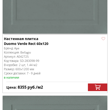
Настенная плитка
Duomo Verde Rect 60x120
Бренд:
Ape
Коллекция:
Bellagio
Артикул:
A042725
Код товара:
SD-283098
-99
В коробке
:
2 шт, 1.44 м
2
Размер:
600x1200 мм
Сроки доставки: 7 - 9 дней
в наличии
8355
руб.
/м
2
Цена: