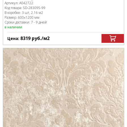
Артикул:
A042722
Код товара:
SD-283095
-99
В коробке
:
3 шт, 2.16 м
2
Размер:
600x1200 мм
Сроки доставки: 7 - 9 дней
в наличии
8319
руб.
/м
2
Цена: