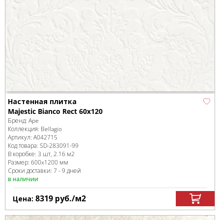
Настенная плитка
Majestic Bianco Rect 60x120
Бренд:
Ape
Коллекция:
Bellagio
Артикул:
A042715
Код товара:
SD-283091
-99
В коробке
:
3 шт, 2.16 м
2
Размер:
600x1200 мм
Сроки доставки: 7 - 9 дней
в наличии
8319
руб.
/м
2
Цена: