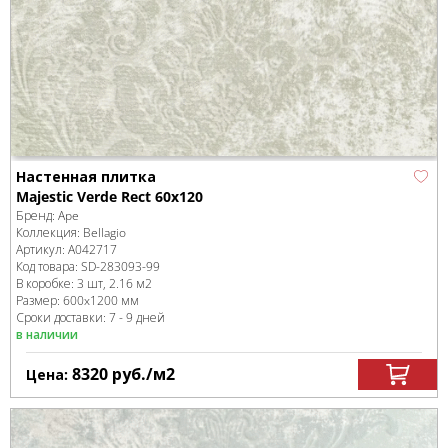
Настенная плитка
Majestic Verde Rect 60x120
Бренд:
Ape
Коллекция:
Bellagio
Артикул:
A042717
Код товара:
SD-283093
-99
В коробке
:
3 шт, 2.16 м
2
Размер:
600x1200 мм
Сроки доставки: 7 - 9 дней
в наличии
8320
руб.
/м
2
Цена: