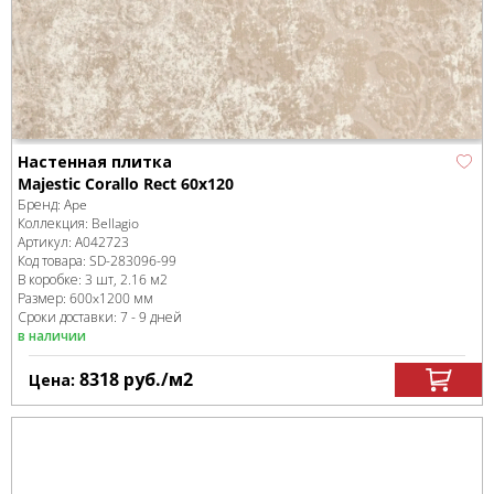
Настенная плитка
Majestic Corallo Rect 60x120
Бренд:
Ape
Коллекция:
Bellagio
Артикул:
A042723
Код товара:
SD-283096
-99
В коробке
:
3 шт, 2.16 м
2
Размер:
600x1200 мм
Сроки доставки: 7 - 9 дней
в наличии
8318
руб.
/м
2
Цена: