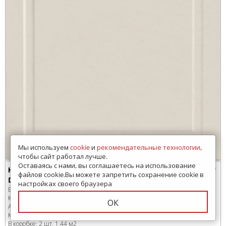
Мы используем
cookie
и
рекомендательные технологии
,
чтобы сайт работал лучше.
Оставаясь с нами, вы соглашаетесь на использование
Настенная плитка
файлов cookie.Вы можете запретить сохранение cookie в
Duomo Beige Rect 60x120
настройках своего браузера
Бренд:
Ape
Коллекция:
Bellagio
ОК
Артикул:
A043481
Код товара:
SD-283105
-99
В коробке
:
2 шт, 1.44 м
2