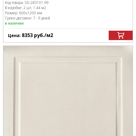
Код товара:
SD-283101
-99
В коробке
:
2 шт, 1.44 м
2
Размер:
600x1200 мм
Сроки доставки: 7 - 9 дней
в наличии
8353
руб.
/м
2
Цена: