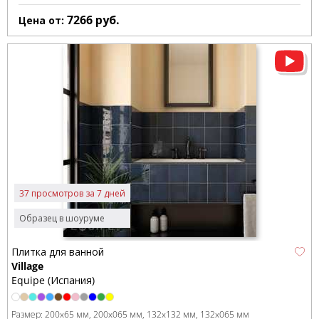
7266
руб.
Цена от:
37 просмотров за 7 дней
Образец в шоуруме
Плитка для ванной
Village
Equipe (Испания)
Размер:
200x65 мм
200x065 мм
132x132 мм
132x065 мм