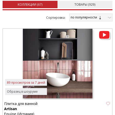
КОЛЛЕКЦИИ (
67
)
ТОВАРЫ (
929
)
по популярности
Cортировка:
89 просмотров за 7 дней
Образец в шоуруме
Плитка для ванной
Artisan
Equipe (Испания)