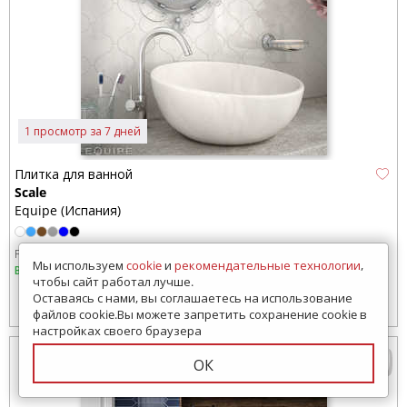
1 просмотр за 7 дней
Плитка для ванной
Scale
Equipe (Испания)
Размер:
124x108 мм
124x107 мм
120x120 мм
116x101 мм
Мы используем
cookie
и
рекомендательные технологии
,
В наличии
чтобы сайт работал лучше.
Оставаясь с нами, вы соглашаетесь на использование
5232
руб.
Цена от:
файлов cookie.Вы можете запретить сохранение cookie в
настройках своего браузера
ОК