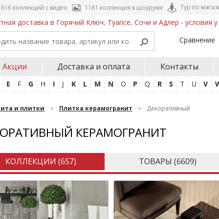
Тур по магаз
616 коллекций с видео
1181 коллекция в шоуруме
тная доставка в Горячий Ключ, Туапсе, Сочи и Адлер - условия 
Сравнение
Акции
Доставка и оплата
Контакты
E
F
G
H
I
J
K
L
M
N
O
P
Q
R
S
T
U
V
нита и плитки
Плитка керамогранит
Декоративный
КОРАТИВНЫЙ КЕРАМОГРАНИТ
КОЛЛЕКЦИИ (
657
)
ТОВАРЫ (
6609
)