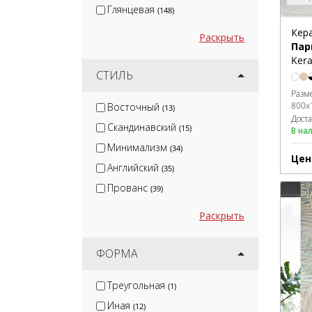
Глянцевая
(148)
Кер
Раскрыть
Пар
Kera
СТИЛЬ
Разм
800x
Восточный
(13)
Дост
Скандинавский
(15)
В на
Минимализм
(34)
Цен
Английский
(35)
Прованс
(39)
Раскрыть
ФОРМА
Треугольная
(1)
Иная
(12)