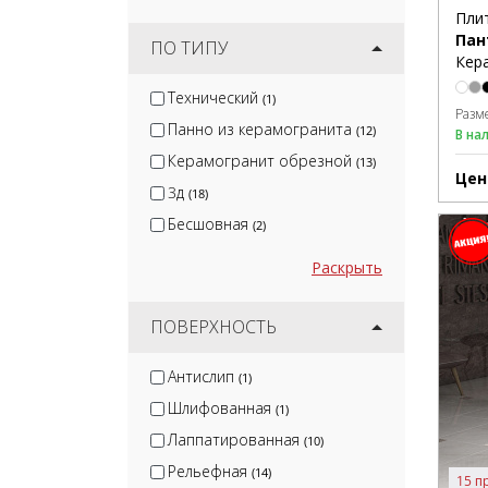
Пли
Пан
ПО ТИПУ
Кера
Технический
(1)
Разм
Панно из керамогранита
(12)
В на
Керамогранит обрезной
(13)
Цен
3д
(18)
Бесшовная
(2)
Раскрыть
ПОВЕРХНОСТЬ
Антислип
(1)
Шлифованная
(1)
Лаппатированная
(10)
Рельефная
(14)
15 п