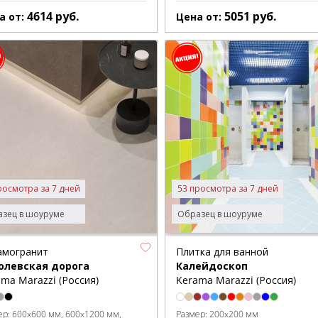
4614
руб.
5051
руб.
а от:
Цена от:
росмотра за 7 дней
53 просмотра за 7 дней
зец в шоуруме
Образец в шоуруме
амогранит
Плитка для ванной
олевская дорога
Калейдоскоп
ma Marazzi (Россия)
Kerama Marazzi (Россия)
ер:
600x600 мм
600x1200 мм
Размер:
200x200 мм