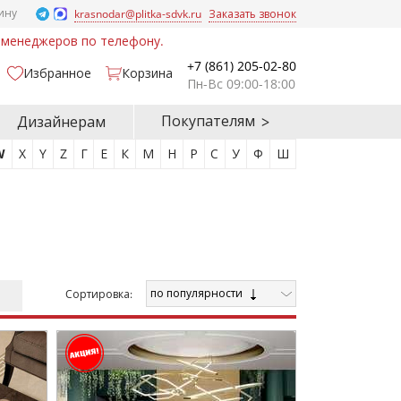
ину
krasnodar@plitka-sdvk.ru
Заказать звонок
у менеджеров по телефону.
+7 (861) 205-02-80
Избранное
Корзина
Пн-Вс 09:00-18:00
Покупателям
Дизайнерам
W
X
Y
Z
Г
Е
К
М
Н
Р
С
У
Ф
Ш
по популярности
Cортировка: