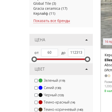
Global Tile
(3)
Gracia ceramica
(17)
Керлайф
(11)
Показать все бренды
ЦЕНА
16 п
Кер
Elle
Abso
ЦВЕТ
(Исп
Зеленый
(119)
Разм
1200
Синий
(130)
В на
Черный
(133)
Темно-красный
(14)
Темно-коричневый
(140)