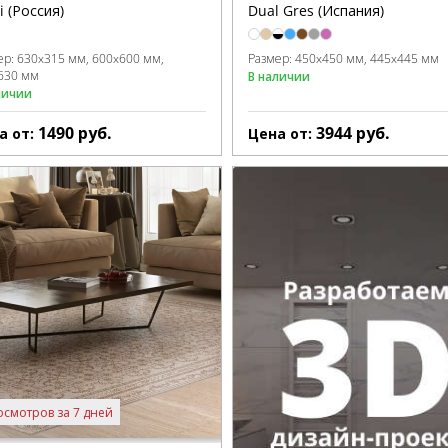
i (Россия)
Dual Gres (Испания)
ер:
630x315 мм
600x600 мм
Размер:
450x450 мм
445x445 мм
630 мм
В наличии
личии
1490
руб.
3944
руб.
а от:
Цена от:
осмотров за 7 дней