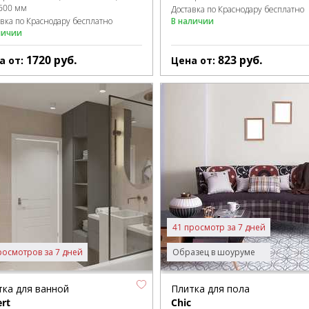
600 мм
Доставка по Краснодару бесплатно
авка по Краснодару бесплатно
В наличии
личии
1720
руб.
823
руб.
а от:
Цена от:
41 просмотр за 7 дней
росмотров за 7 дней
Образец в шоуруме
тка для ванной
Плитка для пола
rt
Chic