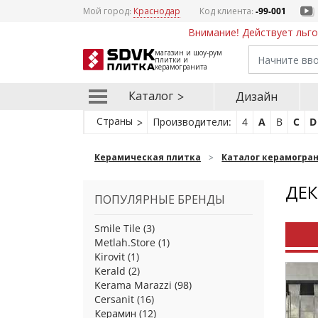
Мой город:
Краснодар
Код клиента:
-99-001
Внимание! Действует льго
магазин и шоу-рум
плитки и
керамогранита
Каталог
Дизайн
Страны
Производители:
4
A
B
C
D
Керамическая плитка
Каталог керамогра
ДЕ
ПОПУЛЯРНЫЕ БРЕНДЫ
Smile Tile
(3)
Metlah.Store
(1)
Kirovit
(1)
Kerald
(2)
Kerama Marazzi
(98)
Cersanit
(16)
Керамин
(12)