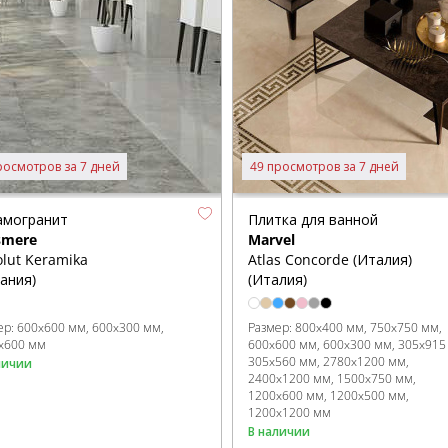
росмотров за 7 дней
49 просмотров за 7 дней
амогранит
Плитка для ванной
smere
Marvel
lut Keramika
Atlas Concorde (Италия)
ания)
(Италия)
ер:
600x600 мм
600x300 мм
Размер:
800x400 мм
750x750 мм
x600 мм
600x600 мм
600x300 мм
305x915
305x560 мм
2780x1200 мм
личии
2400x1200 мм
1500x750 мм
1200x600 мм
1200x500 мм
1200x1200 мм
В наличии