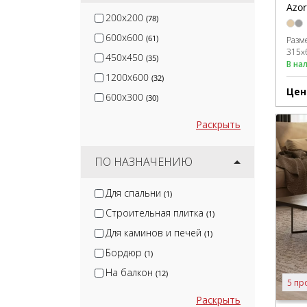
Azor
200x200
(78)
600x600
(61)
Разм
315x
450x450
(35)
В на
1200x600
(32)
Цен
600x300
(30)
Раскрыть
ПО НАЗНАЧЕНИЮ
Для спальни
(1)
Строительная плитка
(1)
Для каминов и печей
(1)
Бордюр
(1)
На балкон
(12)
5 пр
Раскрыть