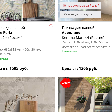
10 просмотров за 7 дней
Образец в шоуруме
тка для ванной
Плитка для ванной
e Perla
Авеллино
айф (Россия)
Kerama Marazzi (Россия)
Размер:
150x74 мм
150x150 мм
Доставка по Краснодару бесплатно
ер:
630x315 мм
420x420 мм
В наличии
x600 мм
личии
1595
руб.
1366
руб.
а от:
Цена от: