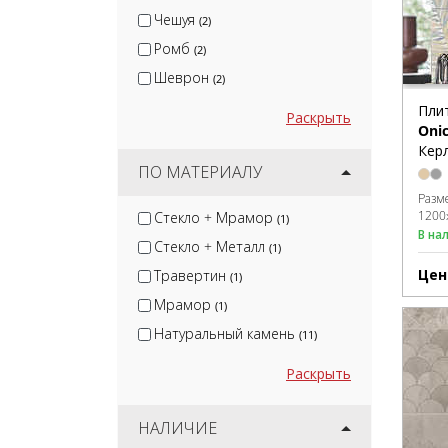
Чешуя
(2)
Ромб
(2)
Шеврон
(2)
Пли
Раскрыть
Onic
Керл
ПО МАТЕРИАЛУ
Разм
1200
Стекло + Мрамор
(1)
В на
Стекло + Металл
(1)
Цен
Травертин
(1)
Мрамор
(1)
Натуральный камень
(11)
Раскрыть
НАЛИЧИЕ