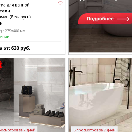
тка для ванной
теон
мин (Беларусь)
ер:
275x400 мм
личии
630
руб.
а от:
росмотров за 7 дней
6 просмотров за 7 дней