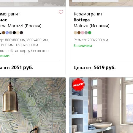
амогранит
Керамогранит
нас
Bottega
ma Marazzi (Россия)
Mainzu (Испания)
ер:
800x800 мм
800x400 мм
Размер:
200x200 мм
1600 мм
1600x800 мм
В наличии
авка по Краснодару бесплатно
личии
2051
руб.
5619
руб.
а от:
Цена от: