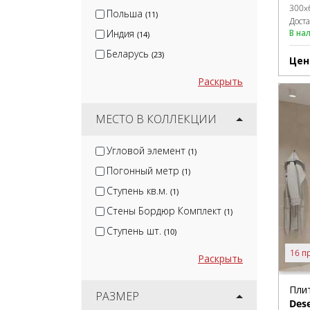
Lb-Ceramics
(18)
300x
Польша
(11)
Дост
В на
Индия
(14)
Беларусь
(23)
Цен
Раскрыть
МЕСТО В КОЛЛЕКЦИИ
Угловой элемент
(1)
Погонный метр
(1)
Ступень кв.м.
(1)
Стены Бордюр Комплект
(1)
Ступень шт.
(10)
16 п
Раскрыть
Пли
РАЗМЕР
Dese