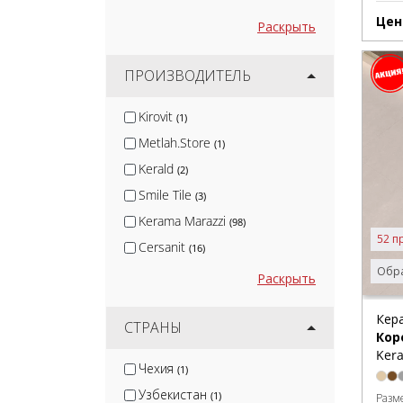
Цен
Раскрыть
ПРОИЗВОДИТЕЛЬ
Kirovit
(1)
Metlah.Store
(1)
Kerald
(2)
Smile Tile
(3)
Kerama Marazzi
(98)
52 п
Cersanit
(16)
Обра
Керамин
(12)
Раскрыть
Global Tile
(3)
Кер
Gracia Ceramica
СТРАНЫ
(17)
Кор
Керлайф
(11)
Kera
Чехия
(1)
Monopole
(11)
Узбекистан
(1)
Разм