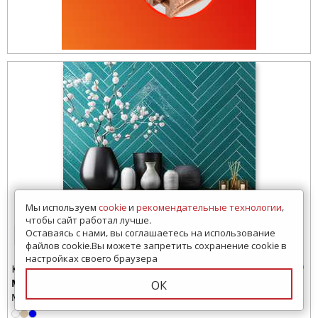
Мы используем
cookie
и
рекомендательные технологии
,
чтобы сайт работал лучше.
Оставаясь с нами, вы соглашаетесь на использование
1 просмотр за 7 дней
файлов cookie.Вы можете запретить сохранение cookie в
настройках своего браузера
Керамогранит
Marbella
ОК
Monopole (Испания)