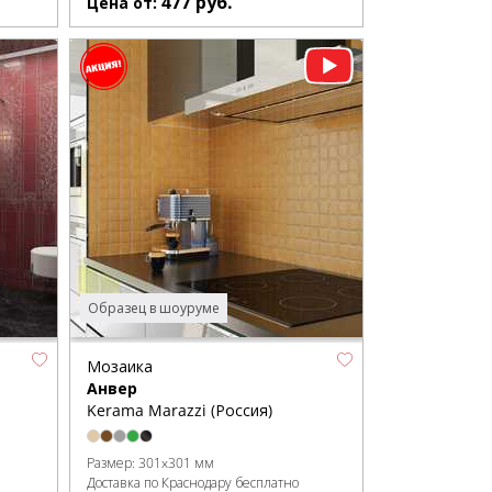
477
руб.
Цена от:
Образец в шоуруме
Мозаика
Анвер
Kerama Marazzi (Россия)
Размер:
301x301 мм
Доставка по Краснодару бесплатно