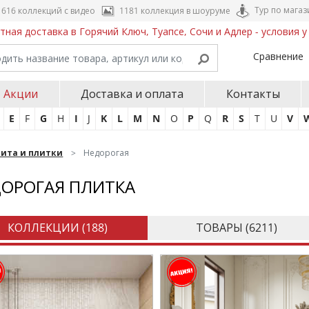
Тур по магаз
616 коллекций с видео
1181 коллекция в шоуруме
тная доставка в Горячий Ключ, Туапсе, Сочи и Адлер - условия 
Сравнение
Акции
Доставка и оплата
Контакты
E
F
G
H
I
J
K
L
M
N
O
P
Q
R
S
T
U
V
нита и плитки
Недорогая
ОРОГАЯ ПЛИТКА
КОЛЛЕКЦИИ (
188
)
ТОВАРЫ (
6211
)