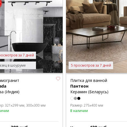
росмотров за 7 дней
зец в шоуруме
5 просмотров за 7 дней
амогранит
Плитка для ванной
ada
Пантеон
aa (Индия)
Керамин (Беларусь)
ер:
321x299 мм
300x300 мм
Размер:
275x400 мм
личии
В наличии