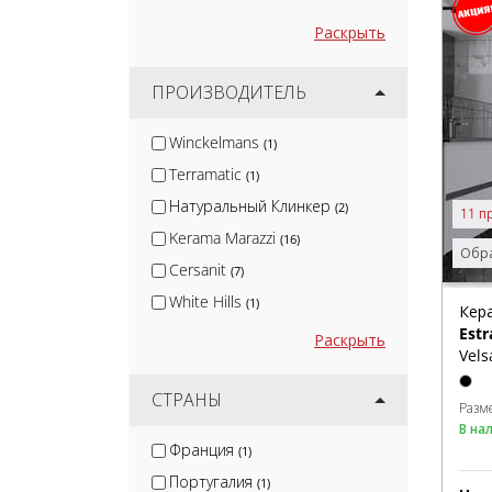
Раскрыть
ПРОИЗВОДИТЕЛЬ
Winckelmans
(1)
Terramatic
(1)
Натуральный Клинкер
(2)
11 п
Kerama Marazzi
(16)
Обра
Cersanit
(7)
White Hills
(1)
Кер
Estr
Керамин
(6)
Раскрыть
Vels
Global Tile
(1)
Velsaa
СТРАНЫ
(5)
Разм
Керлайф
В на
(1)
Франция
(1)
Lb-Ceramics
(2)
Португалия
(1)