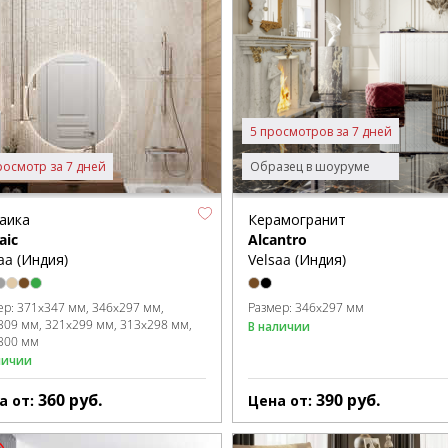
5 просмотров за 7 дней
росмотр за 7 дней
Образец в шоуруме
аика
Керамогранит
aic
Alcantro
aa (Индия)
Velsaa (Индия)
ер:
371x347 мм
346x297 мм
Размер:
346x297 мм
309 мм
321x299 мм
313x298 мм
В наличии
300 мм
личии
360
руб.
390
руб.
а от:
Цена от: