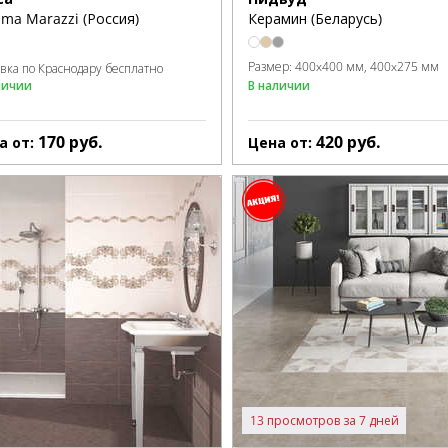
ma Marazzi (Россия)
Керамин (Беларусь)
Размер:
400x400 мм
400x275 мм
авка по Краснодару бесплатно
личии
В наличии
170
руб.
420
руб.
а от:
Цена от:
13 просмотров за 7 дней