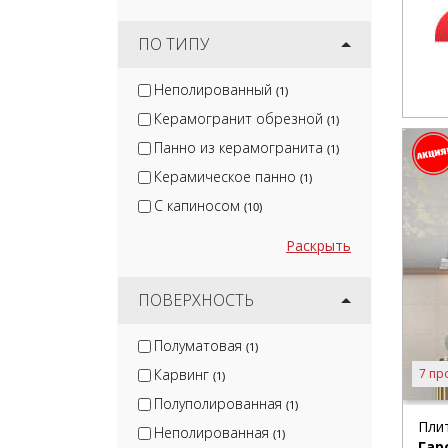
ПО ТИПУ
Неполированный
(1)
Керамогранит обрезной
(1)
Панно из керамогранита
(1)
Керамическое панно
(1)
С капиносом
(10)
Раскрыть
ПОВЕРХНОСТЬ
Полуматовая
(1)
Карвинг
7 пр
(1)
Полуполированная
(1)
Пли
Неполированная
(1)
Гар