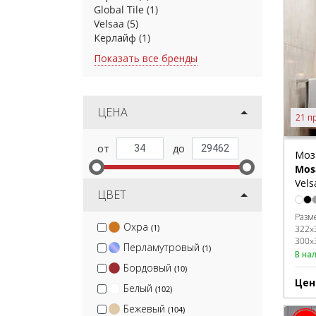
Global Tile
(1)
Velsaa
(5)
Керлайф
(1)
Показать все бренды
ЦЕНА
21 п
Моз
Mos
Vels
ЦВЕТ
Разм
Охра
(1)
322x
300x
Перламутровый
(1)
В на
Бордовый
(10)
Цен
Белый
(102)
Бежевый
(104)