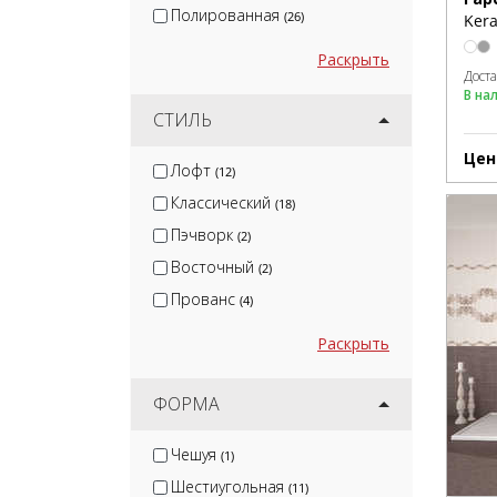
Полированная
(26)
Kera
Раскрыть
Дост
В на
СТИЛЬ
Цен
Лофт
(12)
Классический
(18)
Пэчворк
(2)
Восточный
(2)
Прованс
(4)
Раскрыть
ФОРМА
Чешуя
(1)
Шестиугольная
(11)