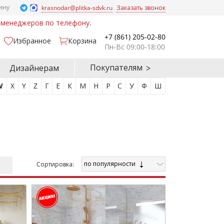
ину
krasnodar@plitka-sdvk.ru
Заказать звонок
у менеджеров по телефону.
+7 (861) 205-02-80
Избранное
Корзина
Пн-Вс 09:00-18:00
Покупателям
Дизайнерам
W
X
Y
Z
Г
Е
К
М
Н
Р
С
У
Ф
Ш
по популярности
Cортировка: