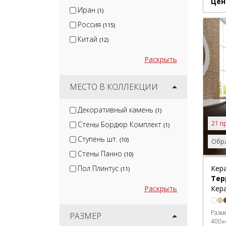
Monopole
Цен
(3)
Иран
(1)
Россия
(115)
Китай
(12)
Раскрыть
МЕСТО В КОЛЛЕКЦИИ
Декоративный камень
(1)
21 п
Стены Бордюр Комплект
(1)
Ступень шт.
(10)
Обра
Стены Панно
(10)
Кер
Пол Плинтус
(11)
Тер
Кера
Раскрыть
Разм
РАЗМЕР
400x