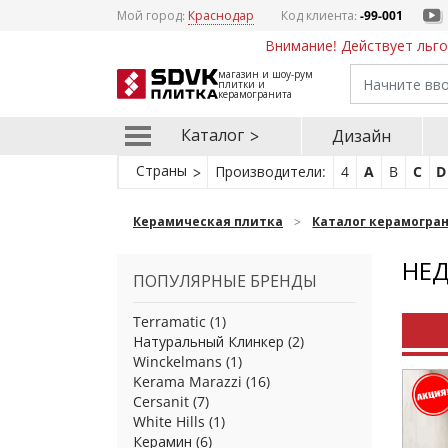
Мой город:
Краснодар
Код клиента:
-99-001
Внимание! Действует льго
магазин и шоу-рум
плитки и
керамогранита
Каталог
Дизайн
Страны
Производители:
4
A
B
C
D
Керамическая плитка
Каталог керамогра
НЕД
ПОПУЛЯРНЫЕ БРЕНДЫ
Terramatic
(1)
Натуральный Клинкер
(2)
Winckelmans
(1)
Kerama Marazzi
(16)
Cersanit
(7)
White Hills
(1)
Керамин
(6)