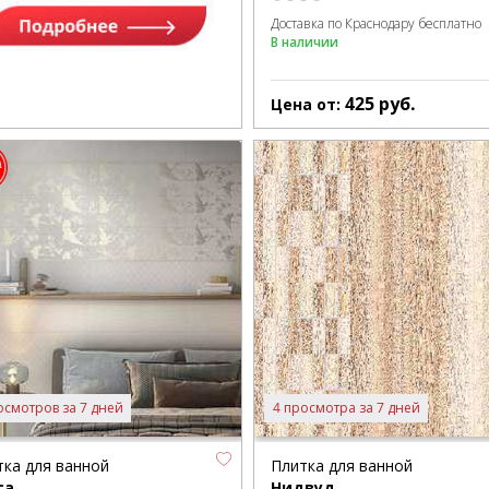
Доставка по Краснодару бесплатно
В наличии
425
руб.
Цена от:
осмотров за 7 дней
4 просмотра за 7 дней
тка для ванной
Плитка для ванной
са
Нидвуд