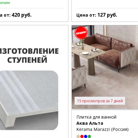
личии
420
руб.
127
руб.
а от:
Цена от:
15 просмотров за 7 дней
Плитка для ванной
Аква Альта
Kerama Marazzi (Россия)