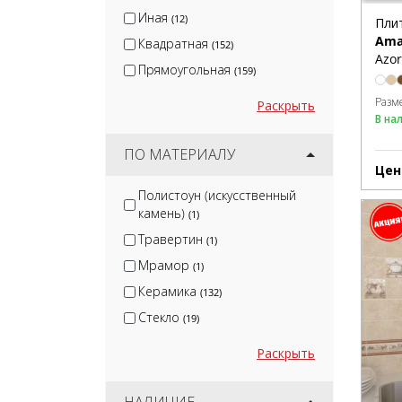
Иная
(12)
Пли
Ama
Квадратная
(152)
Azor
Прямоугольная
(159)
Разм
Раскрыть
В на
ПО МАТЕРИАЛУ
Цен
Полистоун (искусственный
камень)
(1)
Травертин
(1)
Мрамор
(1)
Керамика
(132)
Стекло
(19)
Раскрыть