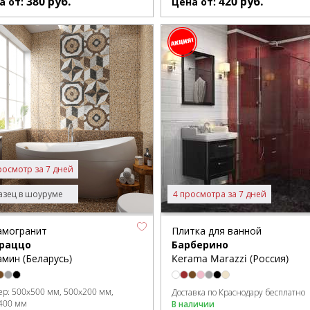
380
руб.
420
руб.
а от:
Цена от:
росмотр за 7 дней
зец в шоуруме
4 просмотра за 7 дней
амогранит
Плитка для ванной
раццо
Барберино
мин (Беларусь)
Kerama Marazzi (Россия)
ер:
500x500 мм
500x200 мм
Доставка по Краснодару бесплатно
400 мм
В наличии