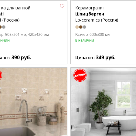
тка для ванной
Керамогранит
ti
Шпицберген
i (Россия)
Lb-ceramics (Россия)
ер:
505x201 мм
420x420 мм
Размер:
600x300 мм
личии
В наличии
390
руб.
349
руб.
а от:
Цена от: