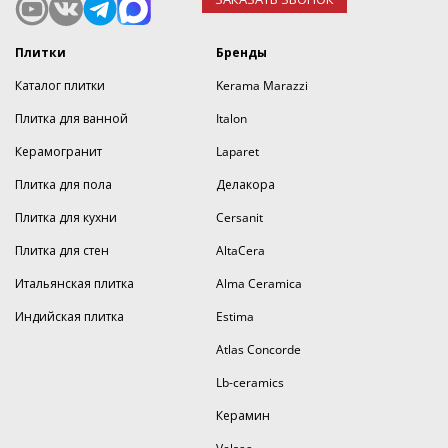
Плитки
Бренды
Каталог плитки
Kerama Marazzi
Плитка для ванной
Italon
Керамогранит
Laparet
Плитка для пола
Делакора
Плитка для кухни
Cersanit
Плитка для стен
AltaCera
Итальянская плитка
Alma Ceramica
Индийская плитка
Estima
Atlas Concorde
Lb-ceramics
Керамин