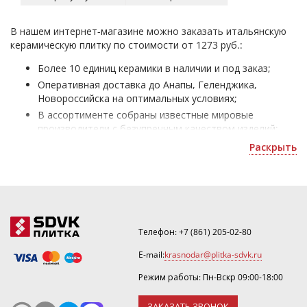
В нашем интернет-магазине можно заказать итальянскую
керамическую плитку по стоимости от 1273 руб.:
Более 10 единиц керамики в наличии и под заказ;
Оперативная доставка до Анапы, Геленджика,
Новороссийска на оптимальных условиях;
В ассортименте собраны известные мировые
производители с безупречным качеством изделий;
Итальянская плитка - для облицовки жилых и
Раскрыть
офисных помещений;
Получить скидку или оформить 3D дизайн можно по
почте
.
Телефон:
+7 (861) 205-02-80
E-mail:
krasnodar@plitka-sdvk.ru
Режим работы: Пн-Вскр 09:00-18:00
ЗАКАЗАТЬ ЗВОНОК