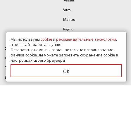
Velsaa
Vitra
Mainzu
Ragno
Equipe
Мы используем
cookie
и
рекомендательные технологии
,
чтобы сайт работал лучше.
О компании
Помощь
Оставаясь с нами, вы соглашаетесь на использование
файлов cookie.Вы можете запретить сохранение cookie в
Контакты
Дизайн проект
настройках своего браузера
Сертификаты
Полезные статьи
ОК
Доставка и оплата
Как оформить заказ
Скидки
Карта сайта
Политика конфиденциальности
Написать директору
Вакансии
Тур по магазину
Согласие на обработку
ВидеоОбзоры коллекций
персональных данных
Представлены в шоуруме