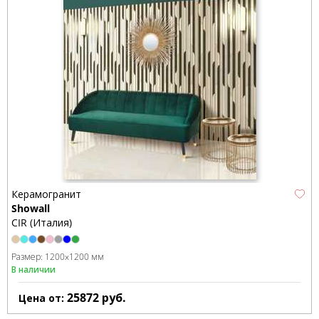
Керамогранит
Showall
CIR (Италия)
Размер:
1200x1200 мм
В наличии
25872
руб.
Цена от: