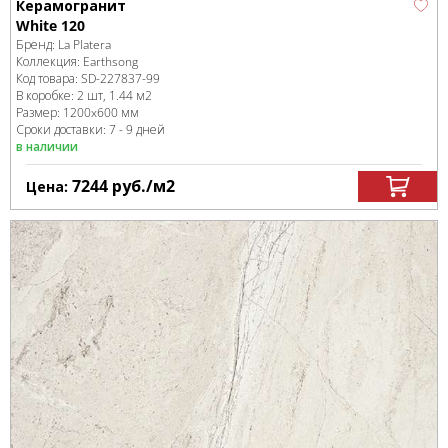
Керамогранит
White 120
Бренд:
La Platera
Коллекция:
Earthsong
Код товара:
SD-227837
-99
В коробке
:
2 шт, 1.44 м
2
Размер:
1200x600 мм
Сроки доставки: 7 - 9 дней
в наличии
7244
руб.
/м
2
Цена: