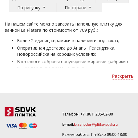
По рисунку
По стране
На нашем сайте можно заказать напольную плитку для
ванной La Platera по стоимости от 709 руб.:
Более 2 единиц керамики в наличии и под заказ;
Оперативная доставка до Анапы, Геленджика,
Новороссийска на хороших условиях;
В каталоге собраны популярные мировые фабрики с
высоким качеством материалов;
Керамическая плитка в ванную комнату на пол - для
Раскрыть
облицовки жилых и офисных помещений;
Уточнить скидку или рассчитать количество можно
по почте
krasnodar@plitka-sdvk.ru
.
Телефон:
+7 (861) 205-02-80
E-mail:
krasnodar@plitka-sdvk.ru
Режим работы: Пн-Вскр 09:00-18:00