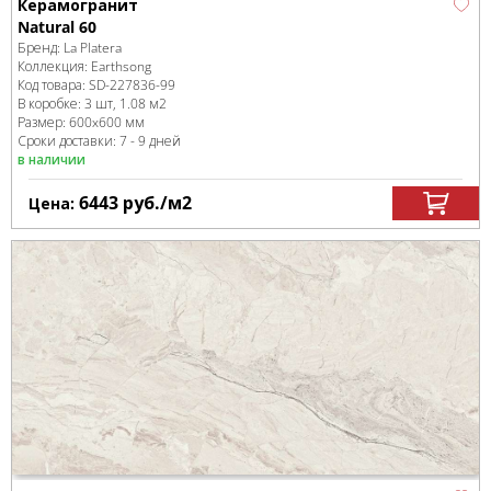
Керамогранит
Natural 60
Бренд:
La Platera
Коллекция:
Earthsong
Код товара:
SD-227836
-99
В коробке
:
3 шт, 1.08 м
2
Размер:
600x600 мм
Сроки доставки: 7 - 9 дней
в наличии
6443
руб.
/м
2
Цена: