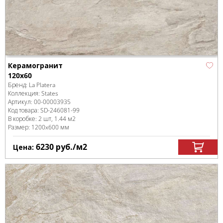
Керамогранит
120x60
Бренд:
La Platera
Коллекция:
States
Артикул:
00-00003935
Код товара:
SD-246081
-99
В коробке
:
2 шт, 1.44 м
2
Размер:
1200x600 мм
6230
руб.
/м
2
Цена: