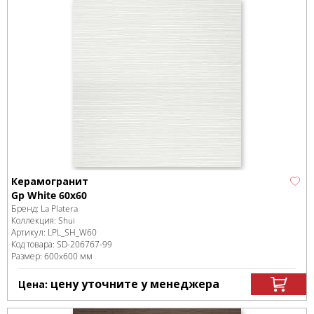
Керамогранит
Gp White 60x60
Бренд:
La Platera
Коллекция:
Shui
Артикул:
LPL_SH_W60
Код товара:
SD-206767
-99
Размер:
600x600 мм
цену уточните у менеджера
Цена: