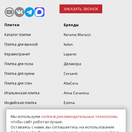
ЗАКАЗАТЬ ЗВОНОК
Плитки
Бренды
Каталог плитки
Kerama Marazzi
Плитка для ванной
Italon
Керамогранит
Laparet
Плитка для пола
Делакора
Плитка для кухни
Cersanit
Плитка для стен
AltaCera
Итальянская плитка
Alma Ceramica
Индийская плитка
Estima
Atlas Concorde
Мы используем
cookie
и
рекомендательные технологии
,
чтобы сайт работал лучше.
Lb-ceramics
Оставаясь с нами, вы соглашаетесь на использование
Керамин