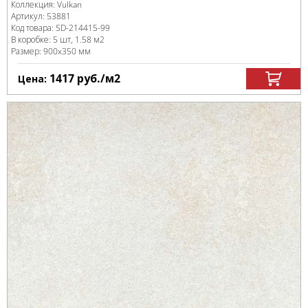
Коллекция:
Vulkan
Артикул:
53881
Код товара:
SD-214415
-99
В коробке
:
5 шт, 1.58 м
2
Размер:
900x350 мм
1417
руб.
/м
2
Цена: