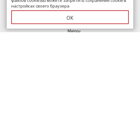
файлов cookie.Вы можете запретить сохранение cookie в
настройках своего браузера
Velsaa
ОК
Vitra
Mainzu
Ragno
Equipe
О компании
Помощь
Контакты
Дизайн проект
Сертификаты
Полезные статьи
Доставка и оплата
Как оформить заказ
Скидки
Карта сайта
Политика конфиденциальности
Написать директору
Вакансии
Тур по магазину
Согласие на обработку
ВидеоОбзоры коллекций