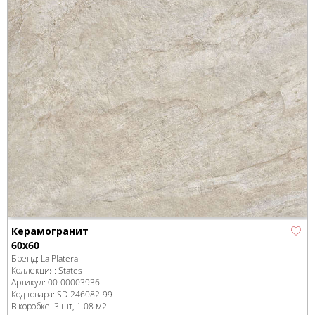
Керамогранит
60x60
Бренд:
La Platera
Коллекция:
States
Артикул:
00-00003936
Код товара:
SD-246082
-99
В коробке
:
3 шт, 1.08 м
2