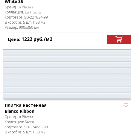
White 35
Бренд:
La Platera
Коллекция:
Earthsong
Код товара:
SD-227834
-99
В коробке
:
5 шт, 1.58 м
2
Размер:
900x350 мм
1222
руб.
/м
2
Цена:
Плитка настенная
Blanco Ribbon
Бренд:
La Platera
Коллекция:
Saten
Код товара:
SD-174883
-99
В коробке
:
5 шт, 1.58 м
2