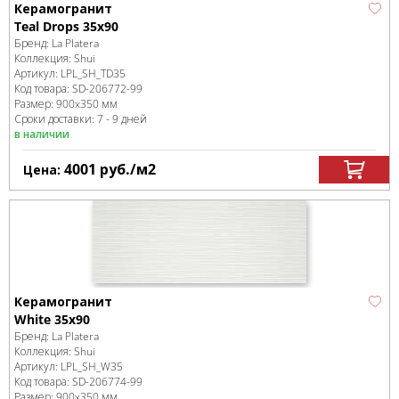
Керамогранит
Teal Drops 35x90
Бренд:
La Platera
Коллекция:
Shui
Артикул:
LPL_SH_TD35
Код товара:
SD-206772
-99
Размер:
900x350 мм
Сроки доставки: 7 - 9 дней
в наличии
4001
руб.
/м
2
Цена:
Керамогранит
White 35x90
Бренд:
La Platera
Коллекция:
Shui
Артикул:
LPL_SH_W35
Код товара:
SD-206774
-99
Размер:
900x350 мм