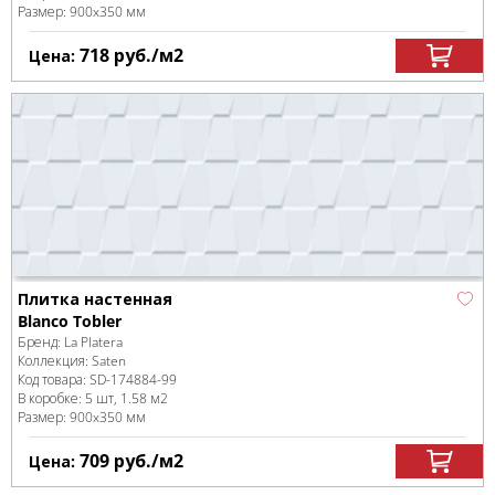
Размер:
900x350 мм
718
руб.
/м
2
Цена:
Плитка настенная
Blanco Tobler
Бренд:
La Platera
Коллекция:
Saten
Код товара:
SD-174884
-99
В коробке
:
5 шт, 1.58 м
2
Размер:
900x350 мм
709
руб.
/м
2
Цена: