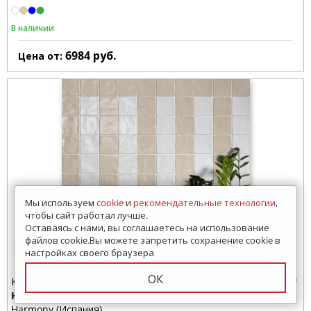
В наличии
6984
руб.
Цена от:
Мы используем
cookie
и
рекомендательные технологии
,
чтобы сайт работал лучше.
Оставаясь с нами, вы соглашаетесь на использование
файлов cookie.Вы можете запретить сохранение cookie в
8 просмотров за 7 дней
настройках своего браузера
ОК
Керамогранит
Hana
Harmony (Испания)