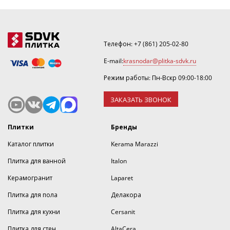
Получить скидку или рассчитать количество можно
по номеру ☎
+7(861)205-02-80
.
Телефон:
+7 (861) 205-02-80
E-mail:
krasnodar@plitka-sdvk.ru
Режим работы: Пн-Вскр 09:00-18:00
ЗАКАЗАТЬ ЗВОНОК
Плитки
Бренды
Каталог плитки
Kerama Marazzi
Плитка для ванной
Italon
Керамогранит
Laparet
Плитка для пола
Делакора
Плитка для кухни
Cersanit
Плитка для стен
AltaCera