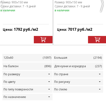
Размер:
900x150 мм
Размер:
900x150 мм
Previous
Nex
Сроки доставки: 7 - 9 дней
Сроки доставки: 7 - 9 дней
в наличии
в наличии
1792
руб.
/м
2
7017
руб.
/м
2
Цена:
Цена:
120x60
(1097)
Большая
(2194)
На балкон
(896)
Для кухни и коридора
(237)
По размеру
По стране
По цвету
По рисунку
По типу поверхности
По стилю
По назначению