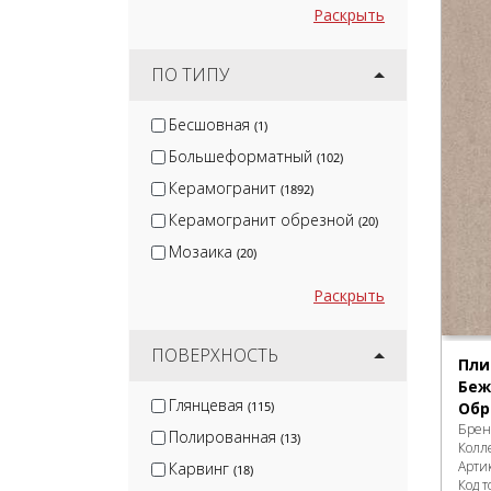
Раскрыть
ПО ТИПУ
Бесшовная
(1)
Большеформатный
(102)
Керамогранит
(1892)
Керамогранит обрезной
(20)
Мозаика
(20)
Раскрыть
ПОВЕРХНОСТЬ
Пли
Беж
Глянцевая
Обр
(115)
Брен
Полированная
(13)
Колл
Арти
Карвинг
(18)
Код т