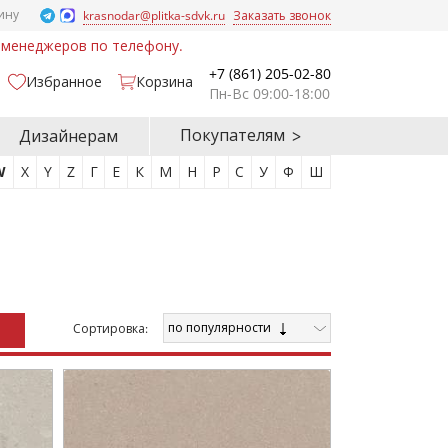
ину
krasnodar@plitka-sdvk.ru
Заказать звонок
у менеджеров по телефону.
+7 (861) 205-02-80
Избранное
Корзина
Пн-Вс 09:00-18:00
Покупателям
Дизайнерам
W
X
Y
Z
Г
Е
К
М
Н
Р
С
У
Ф
Ш
по популярности
Cортировка: