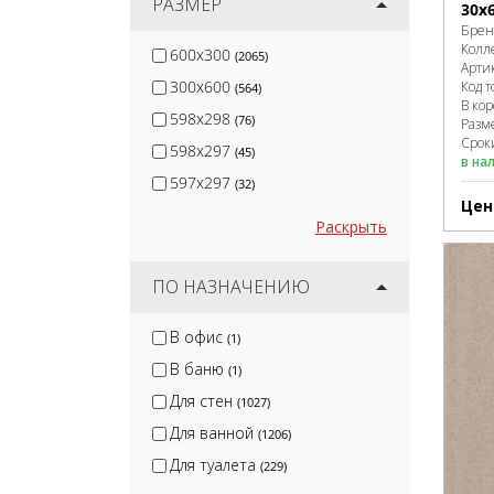
РАЗМЕР
30х
Брен
Колл
600x300
(2065)
Арти
300x600
Код т
(564)
В ко
598x298
(76)
Разм
Сроки
598x297
(45)
в на
597x297
(32)
Цен
Раскрыть
ПО НАЗНАЧЕНИЮ
В офис
(1)
В баню
(1)
Для стен
(1027)
Для ванной
(1206)
Для туалета
(229)