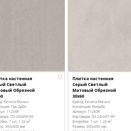
тка настенная
Плитка настенная
ый Светлый
Серый Светлый
овый Обрезной
Матовый Обрезной
60
30х60
д:
Kerama Marazzi
Бренд:
Kerama Marazzi
екция:
Про Дабл
Коллекция:
Мирабо
кул:
11234R
Артикул:
11260R
овара:
SD-245609
-99
Код товара:
SD-245597
-99
2
2
робке
:
7 шт, 1.26 м
В коробке
:
7 шт, 1.26 м
ер:
300x600 мм
Размер:
300x600 мм