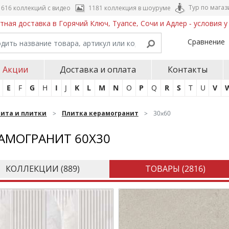
Тур по магаз
616 коллекций с видео
1181 коллекция в шоуруме
тная доставка в Горячий Ключ, Туапсе, Сочи и Адлер - условия 
Сравнение
Акции
Доставка и оплата
Контакты
E
F
G
H
I
J
K
L
M
N
O
P
Q
R
S
T
U
V
нита и плитки
Плитка керамогранит
30x60
АМОГРАНИТ 60Х30
КОЛЛЕКЦИИ (
889
)
ТОВАРЫ (
2816
)