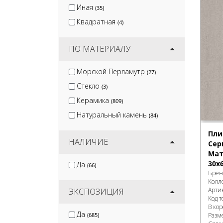
Иная
(35)
Квадратная
(4)
ПО МАТЕРИАЛУ
Морской Перламутр
(27)
Стекло
(3)
Керамика
(809)
Натуральный камень
(84)
Пли
НАЛИЧИЕ
Сер
Мат
30х
Да
(66)
Брен
Колл
Арти
ЭКСПОЗИЦИЯ
Код т
В ко
Да
Разм
(685)