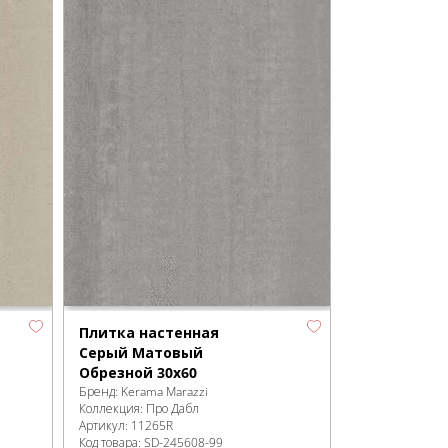
Плитка настенная
Серый Матовый
Обрезной 30х60
Бренд:
Kerama Marazzi
Коллекция:
Про Дабл
Артикул:
11265R
Код товара:
SD-245608
-99