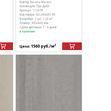
Бренд:
Kerama Marazzi
Коллекция:
Про Дабл
Артикул:
11267R
Код товара:
SD-245605
-99
2
В коробке
:
7 шт, 1.26 м
Размер:
300x600 мм
Сроки доставки: 7 - 9 дней
в наличии
2
1560
руб.
/м
Цена: