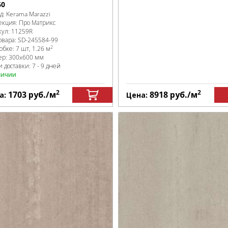
60
д:
Kerama Marazzi
екция:
Про Матрикс
кул:
11259R
овара:
SD-245584
-99
2
робке
:
7 шт, 1.26 м
ер:
300x600 мм
 доставки: 7 - 9 дней
личии
2
2
1703
руб.
/м
8918
руб.
/м
а:
Цена: