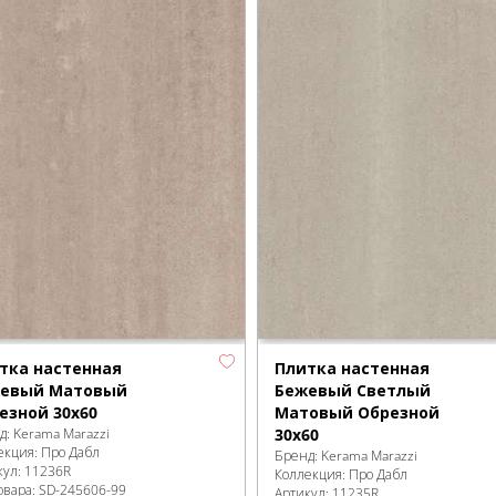
тка настенная
Плитка настенная
евый Матовый
Бежевый Светлый
езной 30х60
Матовый Обрезной
д:
Kerama Marazzi
30х60
екция:
Про Дабл
Бренд:
Kerama Marazzi
кул:
11236R
Коллекция:
Про Дабл
овара:
SD-245606
-99
Артикул:
11235R