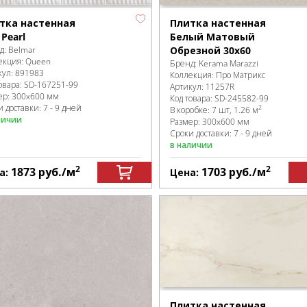
тка настенная
Плитка настенная
Pearl
Белый Матовый
д:
Belmar
Обрезной 30х60
екция:
Queen
Бренд:
Kerama Marazzi
кул:
891983
Коллекция:
Про Матрикс
овара:
SD-167251
-99
Артикул:
11257R
ер:
300x600 мм
Код товара:
SD-245582
-99
 доставки: 7 - 9 дней
2
В коробке
:
7 шт, 1.26 м
личии
Размер:
300x600 мм
Сроки доставки: 7 - 9 дней
в наличии
2
2
1873
руб.
/м
1703
руб.
/м
а:
Цена:
Плитка настенная