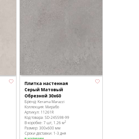
Плитка настенная
Серый Матовый
Обрезной 30х60
Бренд:
Kerama Marazzi
Коллекция:
Мирабо
Артикул:
11261R
Код товара:
SD-245598
-99
2
В коробке
:
7 шт, 1.26 м
Размер:
300x600 мм
Сроки доставки: 1-3 дня
в наличии