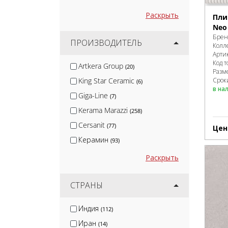
Раскрыть
Пли
Neo 
Брен
ПРОИЗВОДИТЕЛЬ
Колл
Арти
Код т
Artkera Group
(20)
Разм
Сроки
King Star Ceramic
(6)
в на
Giga-Line
(7)
Kerama Marazzi
(258)
Cersanit
(77)
Цен
Керамин
(93)
Global Tile
(77)
Раскрыть
Velsaa
(3)
Gracia Ceramica
СТРАНЫ
(4)
Lb-Ceramics
(86)
Индия
(112)
Belani
(144)
Иран
(14)