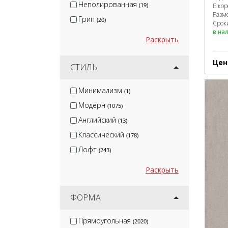
Неполированная
(19)
В ко
Разм
Грип
(20)
Сроки
в на
Раскрыть
Цен
СТИЛЬ
Минимализм
(1)
Модерн
(1075)
Английский
(13)
Классический
(178)
Лофт
(243)
Раскрыть
ФОРМА
Прямоугольная
(2020)