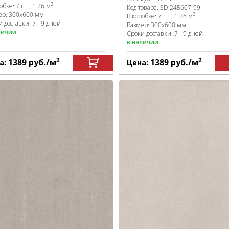
2
робке
:
7 шт, 1.26 м
Код товара:
SD-245607
-99
ер:
300x600 мм
2
В коробке
:
7 шт, 1.26 м
 доставки: 7 - 9 дней
Размер:
300x600 мм
личии
Сроки доставки: 7 - 9 дней
в наличии
2
2
1389
руб.
/м
1389
руб.
/м
а:
Цена: