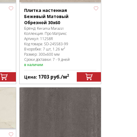
Плитка настенная
Бежевый Матовый
Обрезной 30х60
Бренд:
Kerama Marazzi
Коллекция:
Про Матрикс
Артикул:
11258R
Код товара:
SD-245583
-99
2
В коробке
:
7 шт, 1.26 м
Размер:
300x600 мм
Сроки доставки: 7 - 9 дней
в наличии
2
1703
руб.
/м
Цена: