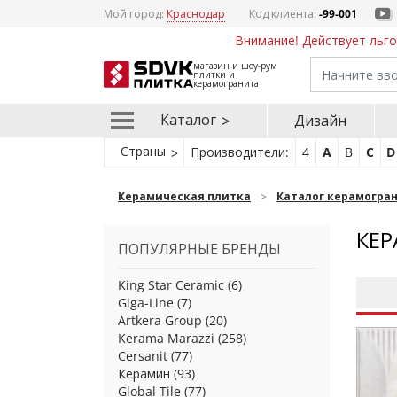
Мой город:
Краснодар
Код клиента:
-99-001
Внимание! Действует льго
магазин и шоу-рум
плитки и
керамогранита
Каталог
Дизайн
Страны
Производители:
4
A
B
C
D
Керамическая плитка
Каталог керамогра
КЕР
ПОПУЛЯРНЫЕ БРЕНДЫ
King Star Ceramic
(6)
Giga-Line
(7)
Artkera Group
(20)
Kerama Marazzi
(258)
Cersanit
(77)
Керамин
(93)
Global Tile
(77)