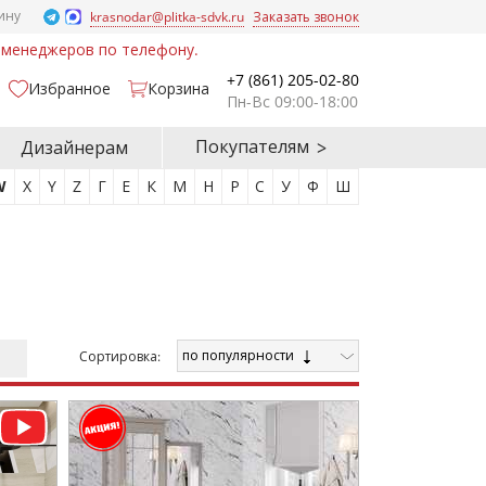
ину
krasnodar@plitka-sdvk.ru
Заказать звонок
у менеджеров по телефону.
+7 (861) 205-02-80
Избранное
Корзина
Пн-Вс 09:00-18:00
Покупателям
Дизайнерам
W
X
Y
Z
Г
Е
К
М
Н
Р
С
У
Ф
Ш
по популярности
Cортировка: