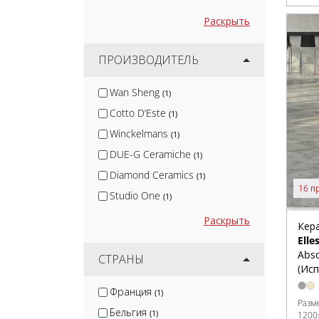
Раскрыть
ПРОИЗВОДИТЕЛЬ
Wan Sheng
(1)
Cotto D’Este
(1)
Winckelmans
(1)
DUE-G Ceramiche
(1)
Diamond Ceramics
(1)
16 п
Studio One
(1)
МаркаСтрой
(1)
Раскрыть
Кер
Estudio Ceramico
(1)
Elle
Abso
KerLab
СТРАНЫ
(1)
(Исп
Sartoria
(1)
Франция
(1)
SilverFox
(1)
Разм
Бельгия
(1)
1200