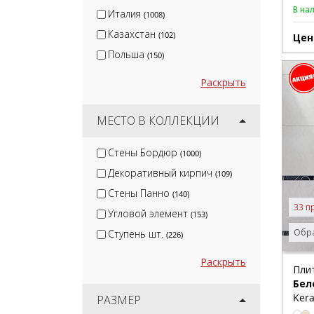
Canada Gres
(1)
В на
Италия
(1008)
Казахстан
(102)
Цен
Польша
(150)
Раскрыть
МЕСТО В КОЛЛЕКЦИИ
Стены Бордюр
(1000)
Декоративный кирпич
(109)
Стены Панно
(140)
33 п
Угловой элемент
(153)
Обра
Ступень шт.
(226)
Раскрыть
Пли
Бел
Kera
РАЗМЕР