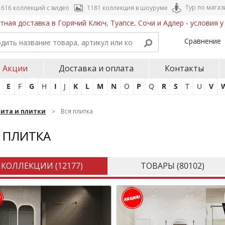
Тур по магаз
616 коллекций с видео
1181 коллекция в шоуруме
тная доставка в Горячий Ключ, Туапсе, Сочи и Адлер - условия 
Сравнение
Акции
Доставка и оплата
Контакты
E
F
G
H
I
J
K
L
M
N
O
P
Q
R
S
T
U
V
нита и плитки
Вся плитка
 ПЛИТКА
КОЛЛЕКЦИИ (
12177
)
ТОВАРЫ (
80102
)