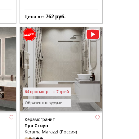
762
руб.
Цена от:
64 просмотра за 7 дней
Образец в шоуруме
Керамогранит
Про Стоун
Kerama Marazzi (Россия)