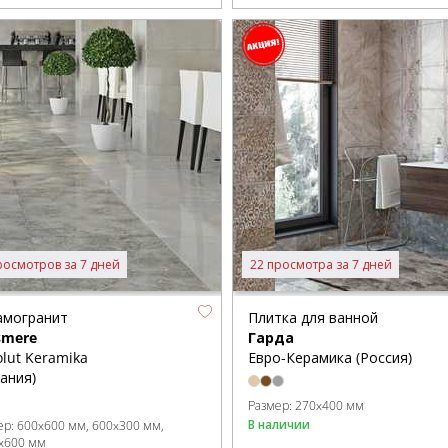
росмотров за 7 дней
22 просмотра за 7 дней
амогранит
Плитка для ванной
smere
Гарда
lut Keramika
Евро-Керамика (Россия)
ания)
Размер:
270x400 мм
В наличии
ер:
600x600 мм
600x300 мм
x600 мм