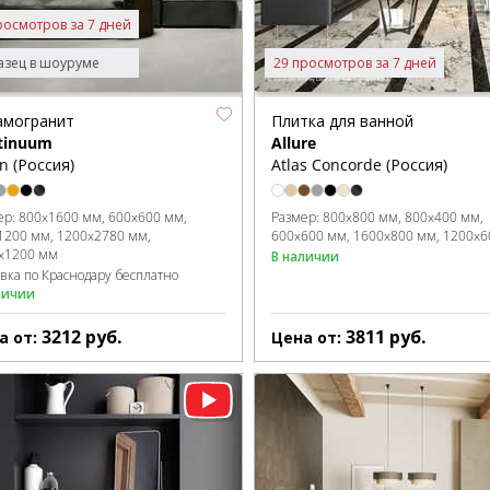
росмотров за 7 дней
зец в шоуруме
29 просмотров за 7 дней
амогранит
Плитка для ванной
tinuum
Allure
on (Россия)
Atlas Concorde (Россия)
ер:
800x1600 мм
600x600 мм
Размер:
800x800 мм
800x400 мм
1200 мм
1200x2780 мм
600x600 мм
1600x800 мм
1200x6
x1200 мм
В наличии
авка по Краснодару бесплатно
личии
3212
руб.
3811
руб.
а от:
Цена от: