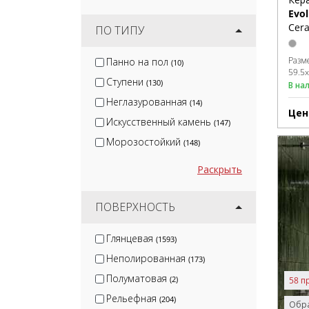
Evo
Cera
ПО ТИПУ
Разм
Панно на пол
(10)
59.5
Ступени
(130)
В на
Неглазурованная
(14)
Цен
Искусственный камень
(147)
Морозостойкий
(148)
Раскрыть
ПОВЕРХНОСТЬ
Глянцевая
(1593)
Неполированная
(173)
Полуматовая
(2)
58 п
Рельефная
(204)
Обра