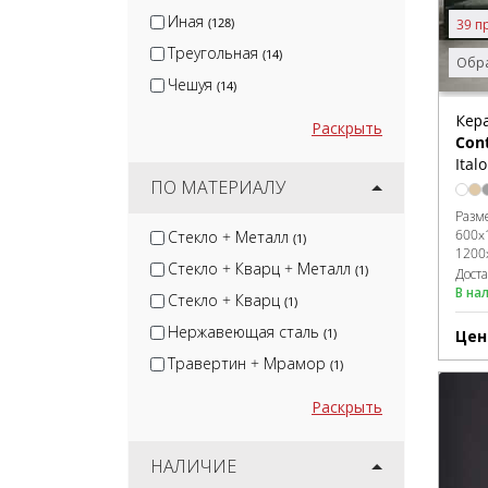
Иная
(128)
39 п
Треугольная
(14)
Обра
Чешуя
(14)
Кер
Раскрыть
Con
Ital
ПО МАТЕРИАЛУ
Разм
600x
Стекло + Металл
(1)
1200
Стекло + Кварц + Металл
(1)
Дост
В на
Стекло + Кварц
(1)
Нержавеющая сталь
(1)
Цен
Травертин + Мрамор
(1)
Раскрыть
НАЛИЧИЕ