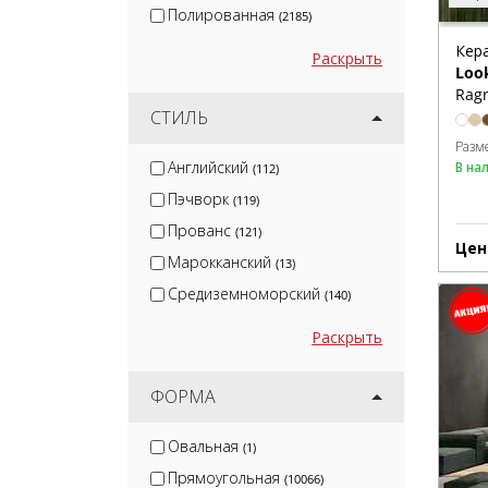
Полированная
(2185)
Кер
Раскрыть
Loo
Ragn
СТИЛЬ
Разм
Английский
В на
(112)
Пэчворк
(119)
Прованс
(121)
Цен
Марокканский
(13)
Средиземноморский
(140)
Раскрыть
ФОРМА
Овальная
(1)
Прямоугольная
(10066)