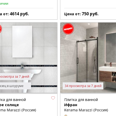
личии
4614
руб.
750
руб.
а от:
Цена от:
росмотра за 7 дней
зец в шоуруме
34 просмотра за 7 дней
тка для ванной
Плитка для ванной
ое солнце
Ифран
ma Marazzi (Россия)
Kerama Marazzi (Россия)