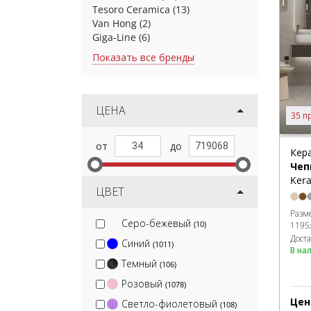
Tesoro Ceramica
(13)
Van Hong
(2)
Giga-Line
(6)
Показать все бренды
ЦЕНА
35 п
Кер
Чеп
Kera
ЦВЕТ
Разм
Серо-бежевый
(10)
1195
Дост
Синий
(1011)
В на
Темный
(106)
Розовый
(1078)
Цен
Светло-фиолетовый
(108)