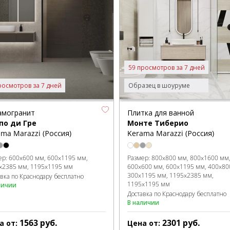
59 просмотров за 7 дней
росмотров за 7 дней
Образец в шоуруме
амогранит
Плитка для ванной
по ди Гре
Монте Тиберио
ma Marazzi (Россия)
Kerama Marazzi (Россия)
ер:
600x600 мм
600x1195 мм
Размер:
800x800 мм
800x1600 мм
x2385 мм
1195x1195 мм
600x600 мм
600x1195 мм
400x80
300x1195 мм
1195x2385 мм
авка по Краснодару бесплатно
1195x1195 мм
личии
Доставка по Краснодару бесплатно
В наличии
1563
руб.
2301
руб.
а от:
Цена от: