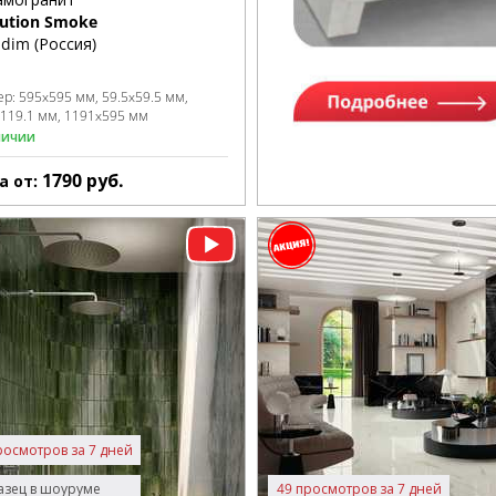
lution Smoke
dim (Россия)
ер:
595x595 мм
59.5x59.5 мм
x119.1 мм
1191x595 мм
личии
1790
руб.
а от:
росмотров за 7 дней
зец в шоуруме
49 просмотров за 7 дней