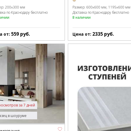
ер:
200x300 мм
Размер:
600x600 мм
1195x600 мм
авка по Краснодару бесплатно
Доставка по Краснодару бесплатно
личии
В наличии
559
руб.
2335
руб.
а от:
Цена от:
росмотров за 7 дней
зец в шоуруме
амогранит