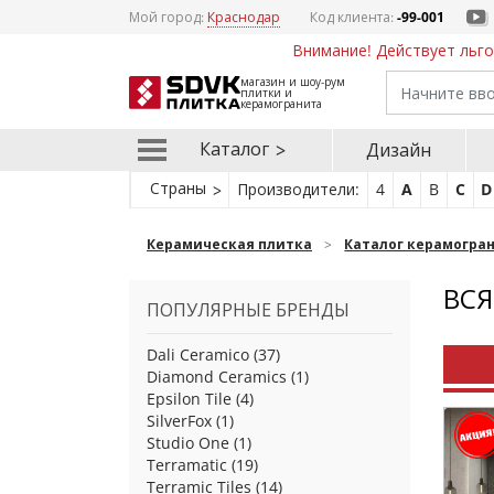
Мой город:
Краснодар
Код клиента:
-99-001
Внимание! Действует льго
магазин и шоу-рум
плитки и
керамогранита
Каталог
Дизайн
Страны
Производители:
4
A
B
C
D
Керамическая плитка
Каталог керамогра
ВСЯ
ПОПУЛЯРНЫЕ БРЕНДЫ
Dali Ceramico
(37)
Diamond Ceramics
(1)
Epsilon Tile
(4)
SilverFox
(1)
Studio One
(1)
Terramatic
(19)
Terramic Tiles
(14)