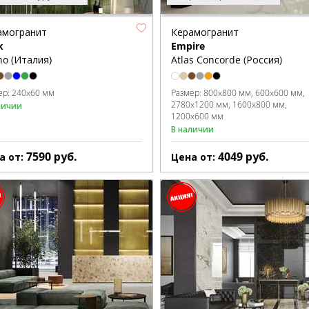
амогранит
Керамогранит
k
Empire
o (Италия)
Atlas Concorde (Россия)
ер:
240x60 мм
Размер:
800x800 мм
600x600 мм
2780x1200 мм
1600x800 мм
личии
1200x600 мм
В наличии
7590
руб.
4049
руб.
а от:
Цена от: