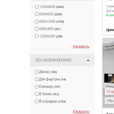
Разм
1200x600
(2962)
Дост
600x600
(2229)
В на
600x1200
(1478)
600x300
(391)
Цен
1200x200
(299)
Раскрыть
ПО НАЗНАЧЕНИЮ
Декор
(100)
Для фартука
(14)
Клинкер
(147)
12 п
В баню
(161)
Обра
В коридор
(1763)
Раскрыть
Кер