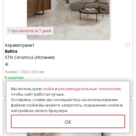
7 просмотров за 7 дней
Керамогранит
Baltra
STN Ceramica (Испания)
Размер:
1200x1200 мм
В наличии
Мы используем
cookie
и
рекомендательные технологии
,
7545
руб.
Цена от:
чтобы сайт работал лучше.
Оставаясь с нами, вы соглашаетесь на использование
файлов cookie.Вы можете запретить сохранение cookie в
настройках своего браузера
ОК