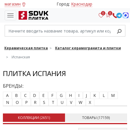
магазин
Город:
Краснодар
0
0
Керамическая плитка
Каталог керамогранита и плитки
Испанская
ПЛИТКА ИСПАНИЯ
БРЕНДЫ:
A
B
C
D
E
F
G
H
I
J
K
L
M
N
O
P
R
S
T
U
V
W
X
КОЛЛЕКЦИИ (
2651
)
ТОВАРЫ (
17159
)