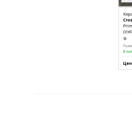
Кер
Cro
Prim
(Узб
Разм
В на
Цен