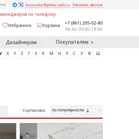
ину
krasnodar@plitka-sdvk.ru
Заказать звонок
у менеджеров по телефону.
+7 (861) 205-02-80
Избранное
Корзина
Пн-Вс 09:00-18:00
Покупателям
Дизайнерам
W
X
Y
Z
Г
Е
К
М
Н
Р
С
У
Ф
Ш
по популярности
Cортировка: