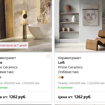
осмотров за 7 дней
амогранит
Керамогранит
ce
Loft
e Ceramics
Prime Ceramics
екистан)
(Узбекистан)
ер:
600x600 мм
1200x600 мм
Размер:
600x600 мм
1200x600 мм
личии
В наличии
1262
руб.
1262
руб.
а от:
Цена от: