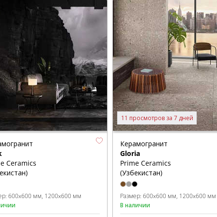
11 просмотров за 7 дней
амогранит
Керамогранит
k
Gloria
e Ceramics
Prime Ceramics
екистан)
(Узбекистан)
ер:
600x600 мм
1200x600 мм
Размер:
600x600 мм
1200x600 мм
личии
В наличии