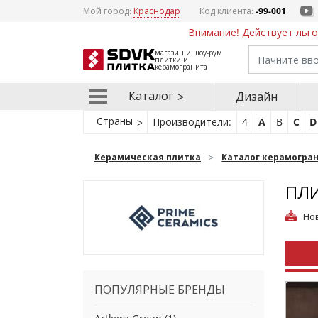
Мой город:
Краснодар
Код клиента:
-99-001
Внимание! Действует льго
магазин и шоу-рум
плитки и
керамогранита
Каталог
Дизайн
Страны
Производители:
4
A
B
C
D
Керамическая плитка
Каталог керамогра
ПЛИ
Но
ПОПУЛЯРНЫЕ БРЕНДЫ