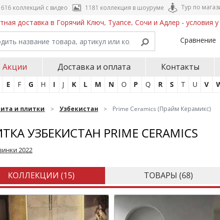
Тур по магаз
616 коллекций с видео
1181 коллекция в шоуруме
тная доставка в Горячий Ключ, Туапсе, Сочи и Адлер - условия 
Сравнение
Акции
Доставка и оплата
Контакты
E
F
G
H
I
J
K
L
M
N
O
P
Q
R
S
T
U
V
нита и плитки
Узбекистан
Prime Ceramics (Прайм Керамикс)
ТКА УЗБЕКИСТАН PRIME CERAMICS
винки 2022
КОЛЛЕКЦИИ (
15
)
ТОВАРЫ (
68
)