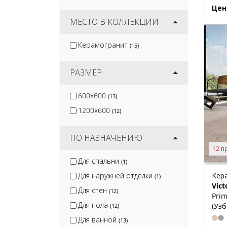
Stellare Ceramica
(13)
Цен
Laparet
МЕСТО В КОЛЛЕКЦИИ
(15)
Delacora
(38)
Керамогранит
(15)
New Trend
(4)
Pieza Ceramica
(6)
РАЗМЕР
600x600
(13)
1200x600
(12)
ПО НАЗНАЧЕНИЮ
12 п
Для спальни
(1)
Кер
Для наружней отделки
(1)
Vict
Для стен
(12)
Prim
Для пола
(Узб
(12)
Для ванной
(13)