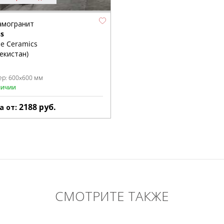
амогранит
ss
e Ceramics
екистан)
ер:
600x600 мм
личии
2188
руб.
а от:
СМОТРИТЕ ТАКЖЕ