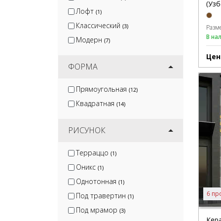
(Узб
Лофт
(1)
Классический
(3)
Разм
В на
Модерн
(7)
Цен
ФОРМА
Прямоугольная
(12)
Квадратная
(14)
РИСУНОК
Терраццо
(1)
Оникс
(1)
Однотонная
(1)
6 пр
Под травертин
(1)
Под мрамор
(3)
Кер