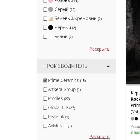
Розовый
(1)
Серый
(12)
Бежевый/Кремовый
(2)
Черный
(2)
Белый
(2)
Раскрыть
ПРОИЗВОДИТЕЛЬ
Prime Ceramics
(15)
Artkera Group
(1)
Кер
Protiles
Roc
(27)
Prim
Global Tile
(87)
(Узб
Realistik
(5)
AVMozaic
(1)
Разм
В на
Lux Ceramics
(10)
Раскрыть