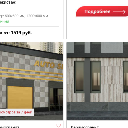
екистан)
ер:
600x600 мм
1200x600 мм
личии
1519
руб.
а от:
осмотров за 7 дней
амогранит
Керамогранит