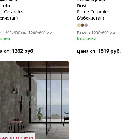
creto
Dust
e Ceramics
Prime Ceramics
екистан)
(Узбекистан)
ер:
600x600 мм
1200x600 мм
Размер:
1200x600 мм
личии
В наличии
1262
руб.
1519
руб.
а от:
Цена от:
осмотра за 7 дней