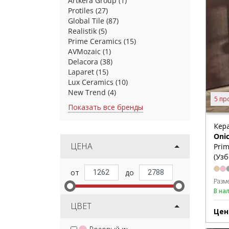
Artkera Group
(1)
Protiles
(27)
Global Tile
(87)
Realistik
(5)
Prime Ceramics
(15)
AVMozaic
(1)
Delacora
(38)
Laparet
(15)
Lux Ceramics
(10)
New Trend
(4)
5 пр
Показать все бренды
Кер
Oni
ЦЕНА
Prim
(Узб
Разм
В на
ЦВЕТ
Цен