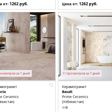
1262
руб.
1262
руб.
а от:
Цена от:
росмотров за 7 дней
11 просмотров за 7 дней
амогранит
Керамогранит
oria
Basalt
e Ceramics
Prime Ceramics
екистан)
(Узбекистан)