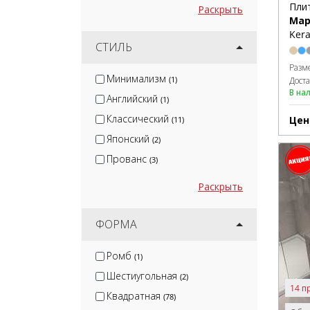
Пли
Раскрыть
Мар
Kera
СТИЛЬ
Разм
Минимализм
(1)
Дост
В на
Английский
(1)
Классический
Цен
(11)
Японский
(2)
Прованс
(3)
Раскрыть
ФОРМА
Ромб
(1)
Шестиугольная
(2)
14 п
Квадратная
(78)