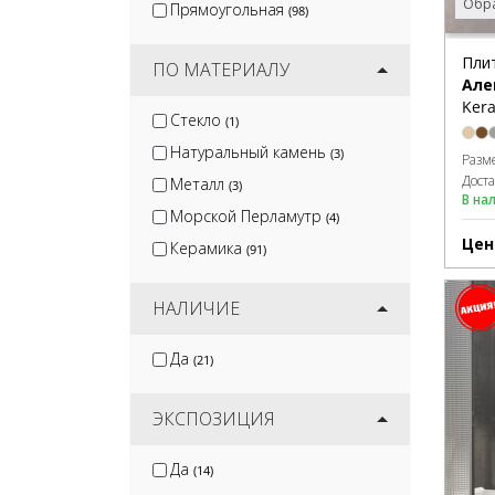
Обра
Прямоугольная
(98)
Пли
ПО МАТЕРИАЛУ
Але
Kera
Стекло
(1)
Натуральный камень
(3)
Разм
Дост
Металл
(3)
В на
Морской Перламутр
(4)
Цен
Керамика
(91)
НАЛИЧИЕ
Да
(21)
ЭКСПОЗИЦИЯ
Да
(14)