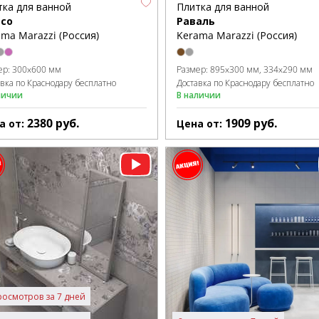
тка для ванной
Плитка для ванной
со
Раваль
ma Marazzi (Россия)
Kerama Marazzi (Россия)
ер:
300x600 мм
Размер:
895x300 мм
334x290 мм
авка по Краснодару бесплатно
Доставка по Краснодару бесплатно
личии
В наличии
2380
руб.
1909
руб.
а от:
Цена от:
росмотров за 7 дней