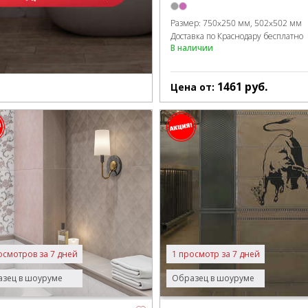
Размер:
750x250 мм
502x502 мм
Доставка по Краснодару бесплатно
В наличии
1461
руб.
Цена от:
осмотров за 7 дней
1 просмотр за 7 дней
зец в шоуруме
Образец в шоуруме