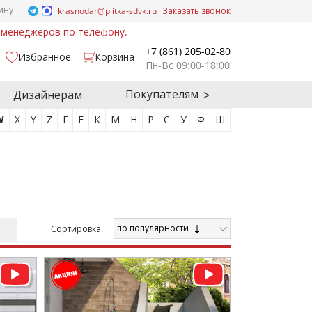
ину
krasnodar@plitka-sdvk.ru
Заказать звонок
у менеджеров по телефону.
+7 (861) 205-02-80
Избранное
Корзина
Пн-Вс 09:00-18:00
Покупателям
Дизайнерам
W
X
Y
Z
Г
Е
К
М
Н
Р
С
У
Ф
Ш
по популярности
Cортировка: