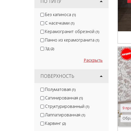
ПО ТИПУ
Без капиноса
(1)
С насечками
(1)
Керамогранит обрезной
(1)
Панно из керамогранита
(1)
3д
(2)
Раскрыть
ПОВЕРХНОСТЬ
Полуматовая
(1)
Сатинированная
(1)
Структурированный
(1)
9 пр
Лаппатированная
(1)
Обра
Карвинг
(2)