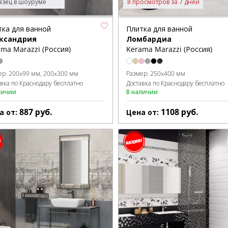
зец в шоуруме
8 просмотров за 7 дней
тка для ванной
Плитка для ванной
ксандрия
Ломбардиа
ma Marazzi (Россия)
Kerama Marazzi (Россия)
ер:
200x99 мм
200x300 мм
Размер:
250x400 мм
авка по Краснодару бесплатно
Доставка по Краснодару бесплатно
личии
В наличии
887
руб.
1108
руб.
а от:
Цена от: