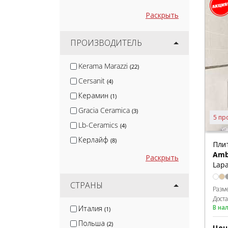
Раскрыть
ПРОИЗВОДИТЕЛЬ
Kerama Marazzi
(22)
Cersanit
(4)
Керамин
(1)
Gracia Ceramica
(3)
5 пр
Lb-Ceramics
(4)
Керлайф
(8)
Пли
Amb
Ceramica Classic
(1)
Раскрыть
Lapa
Belani
(1)
Mainzu
СТРАНЫ
(1)
Разм
Нефрит
Дост
(4)
В на
Италия
(1)
Azori
(6)
Польша
(2)
Цен