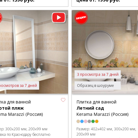
3 просмотра за 7 дней
росмотров за 7 дней
Образец в шоуруме
тка для ванной
Плитка для ванной
отой пляж
Летний сад
ma Marazzi (Россия)
Kerama Marazzi (Россия)
ер:
300x200 мм
200x99 мм
Размер:
402x402 мм
300x200 мм
200x99 мм
авка по Краснодару бесплатно