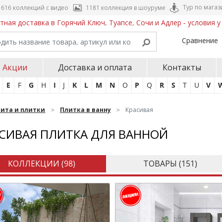
Тур по магаз
616 коллекций с видео
1181 коллекция в шоуруме
тная доставка в Горячий Ключ, Туапсе, Сочи и Адлер - условия 
Сравнение
Акции
Доставка и оплата
Контакты
E
F
G
H
I
J
K
L
M
N
O
P
Q
R
S
T
U
V
нита и плитки
Плитка в ванну
Красивая
СИВАЯ ПЛИТКА ДЛЯ ВАННОЙ
КОЛЛЕКЦИИ (
98
)
ТОВАРЫ (
151
)