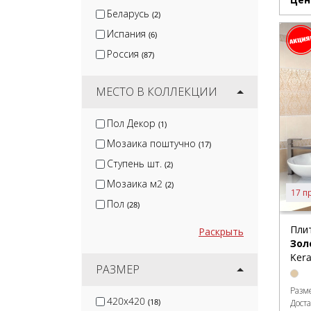
Ape
(1)
Беларусь
(2)
Испания
(6)
Россия
(87)
МЕСТО В КОЛЛЕКЦИИ
Пол Декор
(1)
Мозаика поштучно
(17)
Ступень шт.
(2)
Мозаика м2
(2)
17 п
Пол
(28)
Пли
Раскрыть
Зол
Kera
РАЗМЕР
Разм
420x420
(18)
Дост