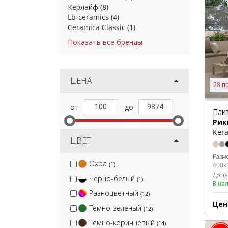
Керлайф
(8)
Lb-ceramics
(4)
Ceramica Classic
(1)
Показать все бренды
ЦЕНА
28 п
Пли
Рик
Kera
ЦВЕТ
Разм
Охра
(1)
400x
Дост
Черно-белый
(1)
В на
Разноцветный
(12)
Цен
Темно-зеленый
(12)
Темно-коричневый
(14)