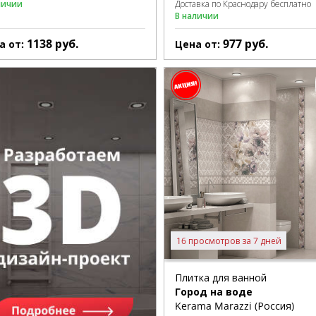
личии
Доставка по Краснодару бесплатно
В наличии
1138
руб.
977
руб.
а от:
Цена от:
16 просмотров за 7 дней
Плитка для ванной
Город на воде
Kerama Marazzi (Россия)