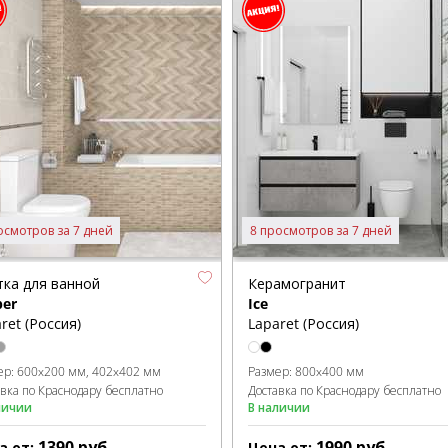
осмотров за 7 дней
8 просмотров за 7 дней
тка для ванной
Керамогранит
er
Ice
ret (Россия)
Laparet (Россия)
ер:
600x200 мм
402x402 мм
Размер:
800x400 мм
авка по Краснодару бесплатно
Доставка по Краснодару бесплатно
личии
В наличии
1390
руб.
1990
руб.
а от:
Цена от: