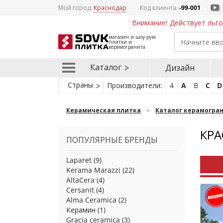
Мой город:
Краснодар
Код клиента:
-99-001
Внимание! Действует льго
магазин и шоу-рум
плитки и
керамогранита
Каталог
Дизайн
Страны
Производители:
4
A
B
C
D
Керамическая плитка
Каталог керамогра
КРА
ПОПУЛЯРНЫЕ БРЕНДЫ
Laparet
(9)
Kerama Marazzi
(22)
AltaCera
(4)
Cersanit
(4)
Alma Ceramica
(2)
Керамин
(1)
Gracia ceramica
(3)