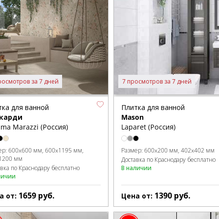
росмотров за 7 дней
7 просмотров за 7 дней
тка для ванной
Плитка для ванной
карди
Mason
ma Marazzi (Россия)
Laparet (Россия)
ер:
600x600 мм
600x1195 мм
Размер:
600x200 мм
402x402 мм
1200 мм
Доставка по Краснодару бесплатно
авка по Краснодару бесплатно
В наличии
личии
1659
руб.
1390
руб.
а от:
Цена от: