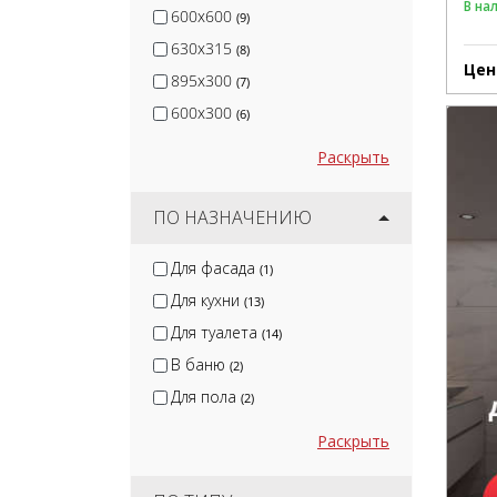
В на
600x600
(9)
630x315
(8)
Цен
895x300
(7)
600x300
(6)
Раскрыть
ПО НАЗНАЧЕНИЮ
Для фасада
(1)
Для кухни
(13)
Для туалета
(14)
В баню
(2)
Для пола
(2)
Раскрыть