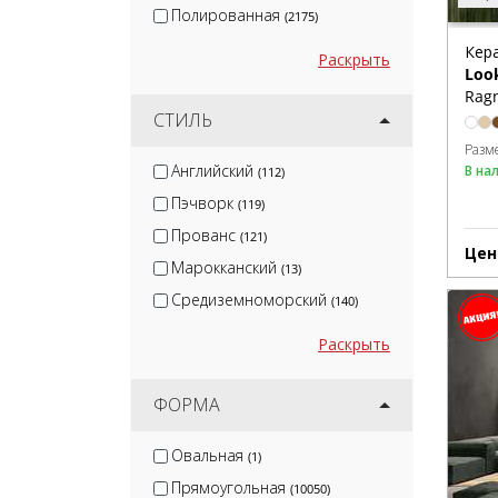
Полированная
(2175)
Кер
Раскрыть
Loo
Ragn
СТИЛЬ
Разм
Английский
В на
(112)
Пэчворк
(119)
Прованс
(121)
Цен
Марокканский
(13)
Средиземноморский
(140)
Раскрыть
ФОРМА
Овальная
(1)
Прямоугольная
(10050)