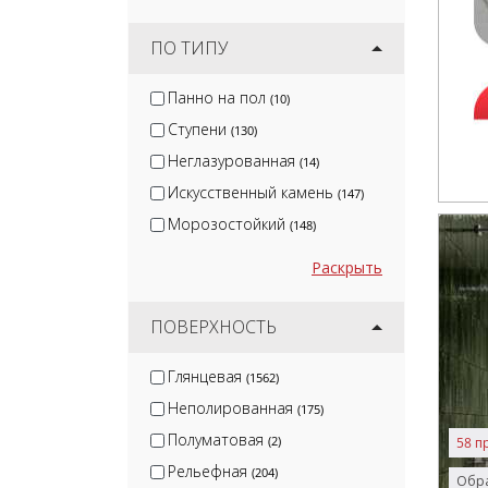
ПО ТИПУ
Панно на пол
(10)
Ступени
(130)
Неглазурованная
(14)
Искусственный камень
(147)
Морозостойкий
(148)
Раскрыть
ПОВЕРХНОСТЬ
Глянцевая
(1562)
Неполированная
(175)
Полуматовая
(2)
58 п
Рельефная
(204)
Обра