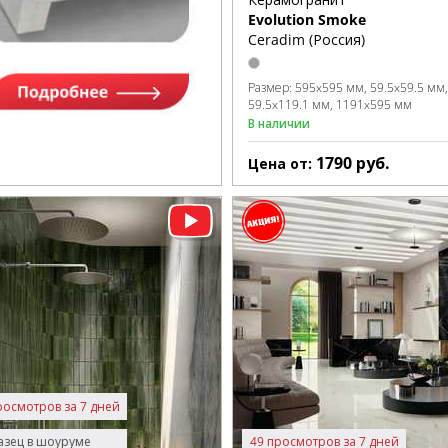
Evolution Smoke
Ceradim (Россия)
Размер:
595x595 мм
59.5x59.5 мм
59.5x119.1 мм
1191x595 мм
В наличии
1790
руб.
Цена от:
росмотров за 7 дней
зец в шоуруме
49 просмотров за 7 дней