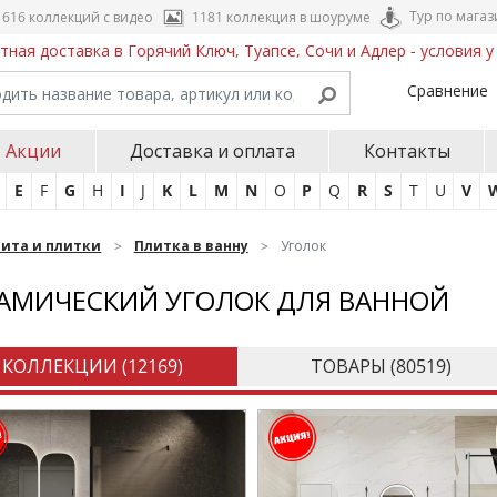
Тур по магаз
616 коллекций с видео
1181 коллекция в шоуруме
тная доставка в Горячий Ключ, Туапсе, Сочи и Адлер - условия 
Сравнение
Акции
Доставка и оплата
Контакты
E
F
G
H
I
J
K
L
M
N
O
P
Q
R
S
T
U
V
нита и плитки
Плитка в ванну
Уголок
АМИЧЕСКИЙ УГОЛОК ДЛЯ ВАННОЙ
КОЛЛЕКЦИИ (
12169
)
ТОВАРЫ (
80519
)