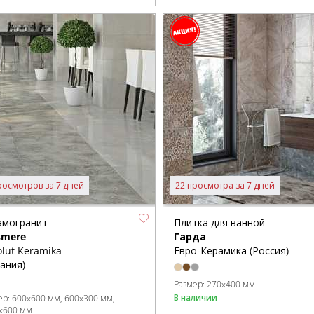
росмотров за 7 дней
22 просмотра за 7 дней
амогранит
Плитка для ванной
smere
Гарда
lut Keramika
Евро-Керамика (Россия)
ания)
Размер:
270x400 мм
В наличии
ер:
600x600 мм
600x300 мм
x600 мм