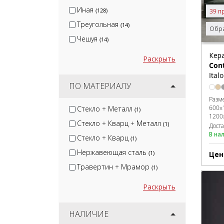
Иная
(128)
39 п
Треугольная
(14)
Обра
Чешуя
(14)
Кер
Раскрыть
Con
Ital
ПО МАТЕРИАЛУ
Разм
600x
Стекло + Металл
(1)
1200
Стекло + Кварц + Металл
(1)
Дост
В на
Стекло + Кварц
(1)
Нержавеющая сталь
(1)
Цен
Травертин + Мрамор
(1)
Раскрыть
НАЛИЧИЕ