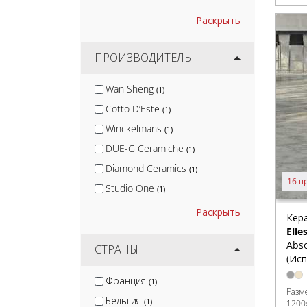
Раскрыть
ПРОИЗВОДИТЕЛЬ
Wan Sheng
(1)
Cotto D’Este
(1)
Winckelmans
(1)
DUE-G Ceramiche
(1)
Diamond Ceramics
(1)
16 п
Studio One
(1)
МаркаСтрой
(1)
Раскрыть
Кер
Estudio Ceramico
(1)
Elle
Abso
KerLab
СТРАНЫ
(1)
(Исп
Sartoria
(1)
Франция
(1)
SilverFox
(1)
Разм
Бельгия
(1)
1200