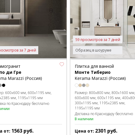
59 просмотров за 7 дней
росмотров за 7 дней
Образец в шоуруме
амогранит
Плитка для ванной
по ди Гре
Монте Тиберио
ma Marazzi (Россия)
Kerama Marazzi (Россия)
ер:
600x600 мм
600x1195 мм
Размер:
800x800 мм
800x1600 мм
x2385 мм
1195x1195 мм
600x600 мм
600x1195 мм
400x80
300x1195 мм
1195x2385 мм
авка по Краснодару бесплатно
1195x1195 мм
личии
Доставка по Краснодару бесплатно
В наличии
1563
руб.
2301
руб.
а от:
Цена от: