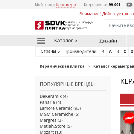
Мой город:
Краснодар
Код клиента:
-99-001
Внимание! Действует льго
магазин и шоу-рум
плитки и
керамогранита
Каталог
Дизайн
Страны
Производители:
4
A
B
C
D
Керамическая плитка
Каталог керамогра
КЕР
ПОПУЛЯРНЫЕ БРЕНДЫ
DeKeramik
(4)
Panaria
(4)
Lamore Ceramic
(93)
MGM Ceramiche
(5)
Margres
(3)
Metlah.Store
(5)
Mozart
(13)