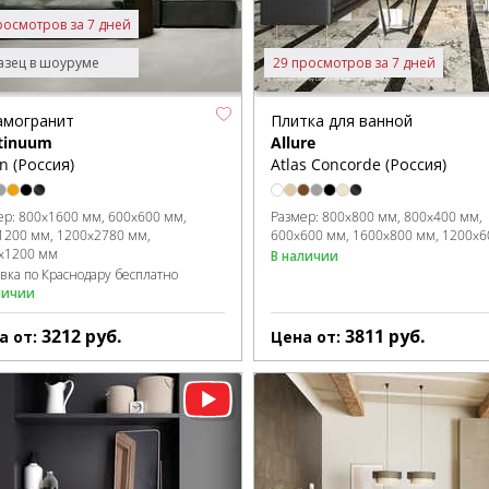
росмотров за 7 дней
зец в шоуруме
29 просмотров за 7 дней
амогранит
Плитка для ванной
tinuum
Allure
on (Россия)
Atlas Concorde (Россия)
ер:
800x1600 мм
600x600 мм
Размер:
800x800 мм
800x400 мм
1200 мм
1200x2780 мм
600x600 мм
1600x800 мм
1200x6
x1200 мм
В наличии
авка по Краснодару бесплатно
личии
3212
руб.
3811
руб.
а от:
Цена от: