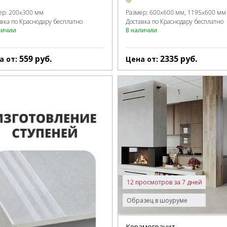
ер:
200x300 мм
Размер:
600x600 мм
1195x600 мм
авка по Краснодару бесплатно
Доставка по Краснодару бесплатно
личии
В наличии
559
руб.
2335
руб.
а от:
Цена от:
12 просмотров за 7 дней
Образец в шоуруме
Керамогранит