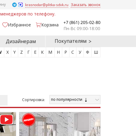
ину
krasnodar@plitka-sdvk.ru
Заказать звонок
у менеджеров по телефону.
+7 (861) 205-02-80
Избранное
Корзина
Пн-Вс 09:00-18:00
Покупателям
Дизайнерам
W
X
Y
Z
Г
Е
К
М
Н
Р
С
У
Ф
Ш
по популярности
Cортировка: