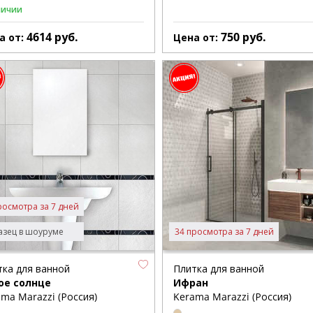
личии
4614
руб.
750
руб.
а от:
Цена от:
росмотра за 7 дней
зец в шоуруме
34 просмотра за 7 дней
тка для ванной
Плитка для ванной
ое солнце
Ифран
ma Marazzi (Россия)
Kerama Marazzi (Россия)