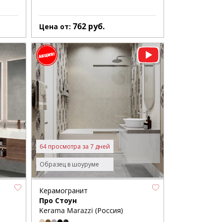
762
руб.
Цена от:
64 просмотра за 7 дней
Образец в шоуруме
Керамогранит
Про Стоун
Kerama Marazzi (Россия)