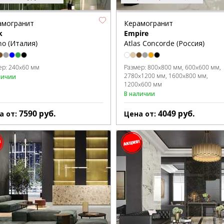
амогранит
Керамогранит
k
Empire
o (Италия)
Atlas Concorde (Россия)
ер:
240x60 мм
Размер:
800x800 мм
600x600 мм
2780x1200 мм
1600x800 мм
личии
1200x600 мм
В наличии
7590
руб.
4049
руб.
а от:
Цена от: