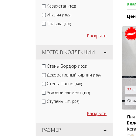
Canada Gres
(1)
В на
Казахстан
(102)
Италия
(1027)
Цен
Польша
(150)
Раскрыть
МЕСТО В КОЛЛЕКЦИИ
Стены Бордюр
(1002)
Декоративный кирпич
(109)
Стены Панно
(140)
33 п
Угловой элемент
(153)
Обра
Ступень шт.
(226)
Раскрыть
Пли
Бел
Kera
РАЗМЕР