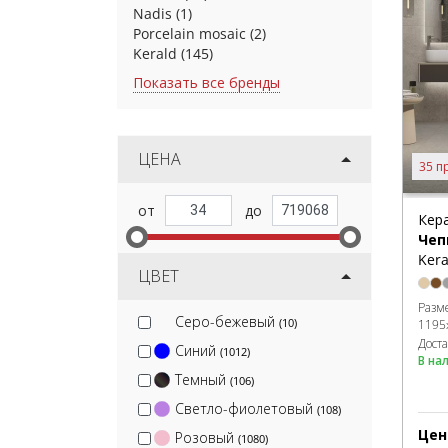
Nadis
(1)
Porcelain mosaic
(2)
Kerald
(145)
Показать все бренды
ЦЕНА
35 п
Кер
Чеп
Kera
ЦВЕТ
Разм
Серо-бежевый
(10)
1195
Дост
Синий
(1012)
В на
Темный
(106)
Светло-фиолетовый
(108)
Цен
Розовый
(1080)