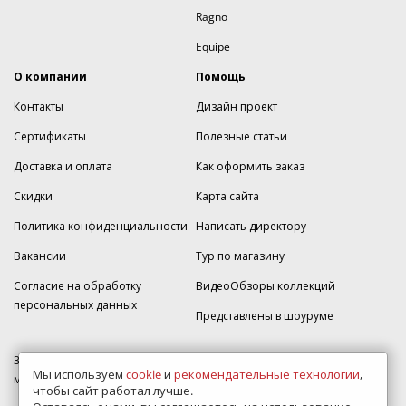
Ragno
Equipe
О компании
Помощь
Контакты
Дизайн проект
Сертификаты
Полезные статьи
Доставка и оплата
Как оформить заказ
Скидки
Карта сайта
Политика конфиденциальности
Написать директору
Вакансии
Тур по магазину
Согласие на обработку
ВидеоОбзоры коллекций
персональных данных
Представлены в шоуруме
350005, г. Краснодар, Прикубанский округ, ул.Кореновская, дом 49,
Мы используем
cookie
и
рекомендательные технологии
,
магазин Плитка-SDVK.
чтобы сайт работал лучше.