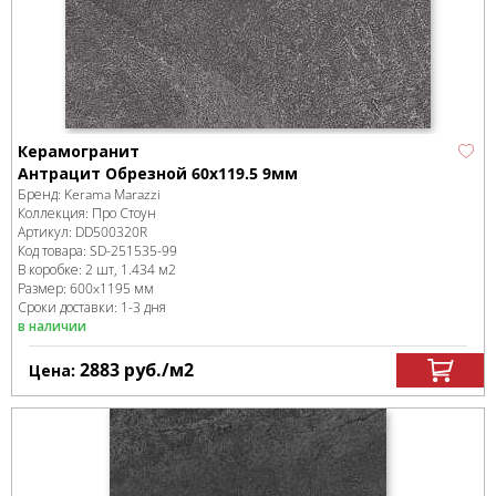
Керамогранит
Антрацит Обрезной 60x119.5 9мм
Бренд:
Kerama Marazzi
Коллекция:
Про Стоун
Артикул:
DD500320R
Код товара:
SD-251535
-99
В коробке
:
2 шт, 1.434 м
2
Размер:
600x1195 мм
Сроки доставки: 1-3 дня
в наличии
2883
руб.
/м
2
Цена: