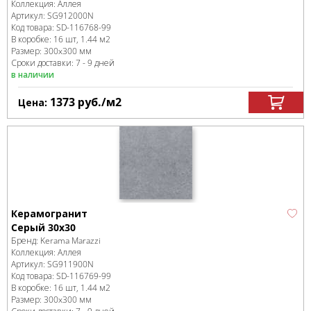
Коллекция:
Аллея
Артикул:
SG912000N
Код товара:
SD-116768
-99
В коробке
:
16 шт, 1.44 м
2
Размер:
300x300 мм
Сроки доставки: 7 - 9 дней
в наличии
1373
руб.
/м
2
Цена:
Керамогранит
Cерый 30х30
Бренд:
Kerama Marazzi
Коллекция:
Аллея
Артикул:
SG911900N
Код товара:
SD-116769
-99
В коробке
:
16 шт, 1.44 м
2
Размер:
300x300 мм