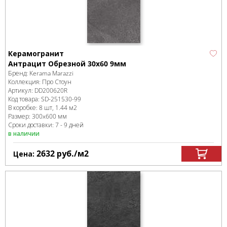
Керамогранит
Антрацит Обрезной 30x60 9мм
Бренд:
Kerama Marazzi
Коллекция:
Про Стоун
Артикул:
DD200620R
Код товара:
SD-251530
-99
В коробке
:
8 шт, 1.44 м
2
Размер:
300x600 мм
Сроки доставки: 7 - 9 дней
в наличии
2632
руб.
/м
2
Цена: