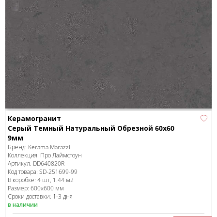
Керамогранит
Серый Темный Натуральный Обрезной 60x60
9мм
Бренд:
Kerama Marazzi
Коллекция:
Про Лаймстоун
Артикул:
DD640820R
Код товара:
SD-251699
-99
В коробке
:
4 шт, 1.44 м
2
Размер:
600x600 мм
Сроки доставки: 1-3 дня
в наличии