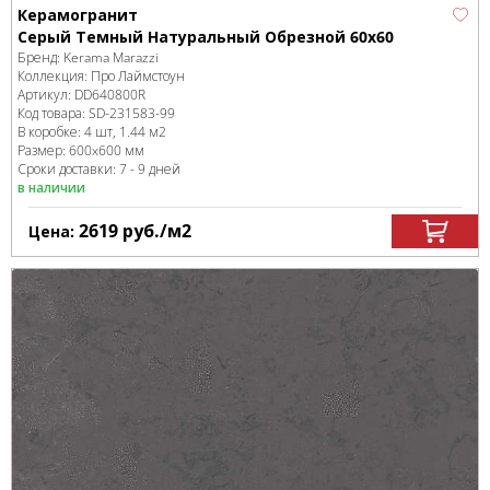
Керамогранит
Серый Темный Натуральный Обрезной 60х60
Бренд:
Kerama Marazzi
Коллекция:
Про Лаймстоун
Артикул:
DD640800R
Код товара:
SD-231583
-99
В коробке
:
4 шт, 1.44 м
2
Размер:
600x600 мм
Сроки доставки: 7 - 9 дней
в наличии
2619
руб.
/м
2
Цена: