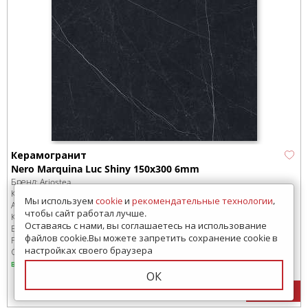
Керамогранит
Nero Marquina Luc Shiny 150x300 6mm
Бренд:
Ariostea
Коллекция:
Ultra Marmi
Мы используем
cookie
и
рекомендательные технологии
,
Артикул:
UM6L300547
чтобы сайт работал лучше.
Код товара:
SD-226692
-99
Оставаясь с нами, вы соглашаетесь на использование
В коробке
:
1 шт, 4.5 м
2
файлов cookie.Вы можете запретить сохранение cookie в
Размер:
1500x3000 мм
настройках своего браузера
Сроки доставки: 1-3 дня
в наличии
ОК
18983
руб.
/м
2
Цена: