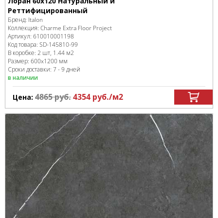
Лоран 60x120 Натуральный и
Реттифицированный
Бренд:
Italon
Коллекция:
Charme Extra Floor Project
Артикул:
610010001198
Код товара:
SD-145810
-99
В коробке
:
2 шт, 1.44 м
2
Размер:
600x1200 мм
Сроки доставки: 7 - 9 дней
в наличии
4865
руб.
4354
руб.
/м
2
Цена: