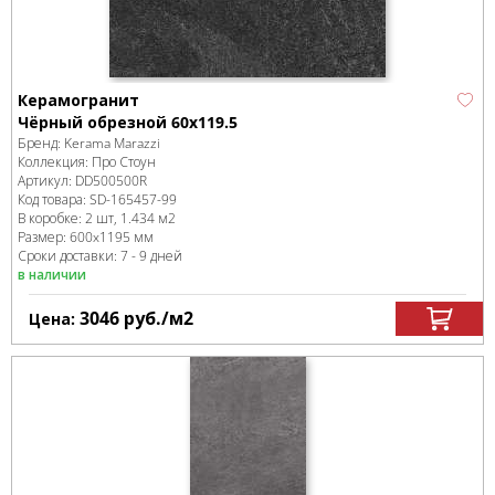
Керамогранит
Чёрный обрезной 60x119.5
Бренд:
Kerama Marazzi
Коллекция:
Про Стоун
Артикул:
DD500500R
Код товара:
SD-165457
-99
В коробке
:
2 шт, 1.434 м
2
Размер:
600x1195 мм
Сроки доставки: 7 - 9 дней
в наличии
3046
руб.
/м
2
Цена: