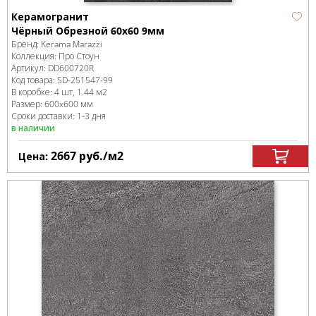
Керамогранит
Чёрный Обрезной 60x60 9мм
Бренд:
Kerama Marazzi
Коллекция:
Про Стоун
Артикул:
DD600720R
Код товара:
SD-251547
-99
В коробке
:
4 шт, 1.44 м
2
Размер:
600x600 мм
Сроки доставки: 1-3 дня
в наличии
2667
руб.
/м
2
Цена: