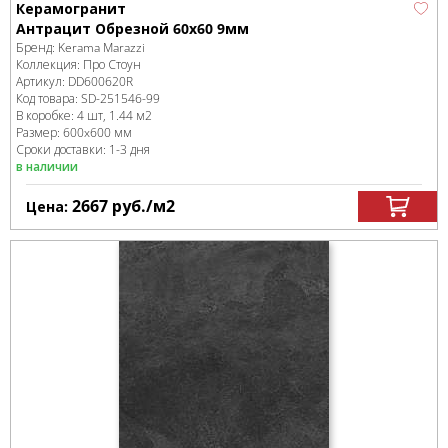
Керамогранит
Антрацит Обрезной 60x60 9мм
Бренд:
Kerama Marazzi
Коллекция:
Про Стоун
Артикул:
DD600620R
Код товара:
SD-251546
-99
В коробке
:
4 шт, 1.44 м
2
Размер:
600x600 мм
Сроки доставки: 1-3 дня
в наличии
2667
руб.
/м
2
Цена: