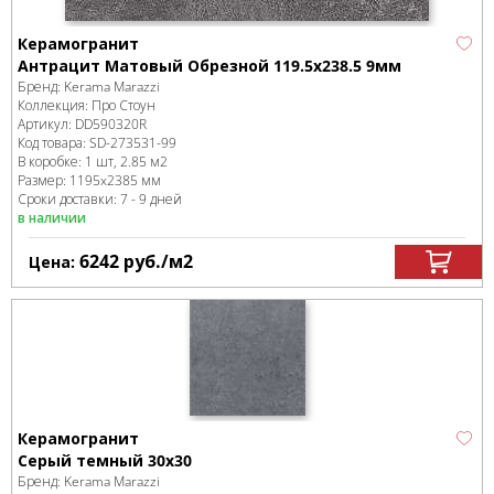
Керамогранит
Антрацит Матовый Обрезной 119.5x238.5 9мм
Бренд:
Kerama Marazzi
Коллекция:
Про Стоун
Артикул:
DD590320R
Код товара:
SD-273531
-99
В коробке
:
1 шт, 2.85 м
2
Размер:
1195x2385 мм
Сроки доставки: 7 - 9 дней
в наличии
6242
руб.
/м
2
Цена:
Керамогранит
Серый темный 30х30
Бренд:
Kerama Marazzi