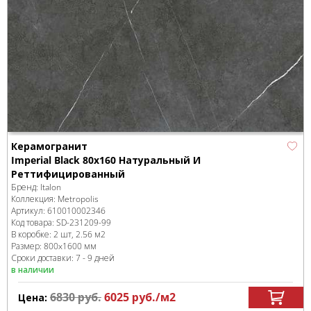
Керамогранит
Imperial Black 80x160 Натуральный И
Реттифицированный
Бренд:
Italon
Коллекция:
Metropolis
Артикул:
610010002346
Код товара:
SD-231209
-99
В коробке
:
2 шт, 2.56 м
2
Размер:
800x1600 мм
Сроки доставки: 7 - 9 дней
в наличии
6830
руб.
6025
руб.
/м
2
Цена: