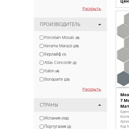
Цен
Раскрыть
ПРОИЗВОДИТЕЛЬ
Porcelain Mosaic
(4)
Kerama Marazzi
(29)
Керлайф
(1)
Atlas Concorde
(2)
Italon
(4)
Bonaparte
(23)
Louis Valentino
(1)
Раскрыть
Моз
FAP Ceramiche
(1)
7 М
Atlas Concorde (Италия)
СТРАНЫ
(5)
Мат
Брен
DUNE
(1)
Колл
Испания
(102)
Onix Mosaico
(4)
Арти
Португалия
Код т
(2)