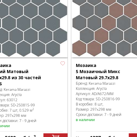
аика
Мозаика
ий Матовый
5 Мозаичный Микс
x29.8 из 30 частей
Матовый 29.7x29.8
6
Бренд:
Kerama Marazzi
Коллекция:
Агуста
д:
Kerama Marazzi
Артикул:
AD/A672/MM
екция:
Агуста
Код товара:
SD-250816
-99
кул:
63012
В коробке
:
8 шт,
овара:
SD-250815
-99
Размер:
297x298 мм
2
робке
:
7 шт, 0.529 м
Сроки доставки: 7 - 9 дней
ер:
297x298 мм
в наличии
 доставки: 7 - 9 дней
личии
2