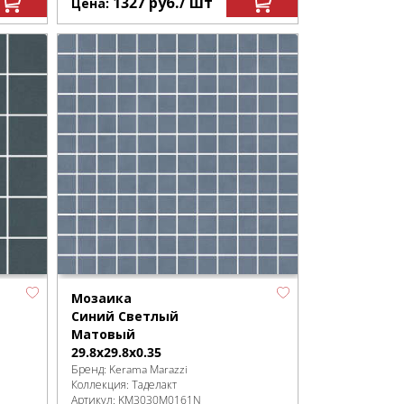
1327
руб.
/ шт
Цена:
Мозаика
Синий Светлый
Матовый
29.8x29.8x0.35
Бренд:
Kerama Marazzi
Коллекция:
Таделакт
Артикул:
KM3030M0161N