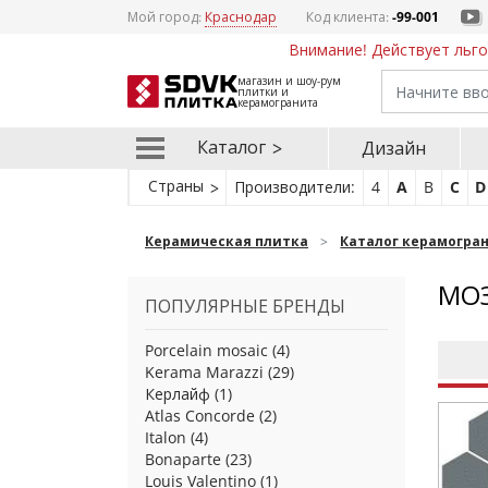
Мой город:
Краснодар
Код клиента:
-99-001
Внимание! Действует льго
магазин и шоу-рум
плитки и
керамогранита
Каталог
Дизайн
Страны
Производители:
4
A
B
C
D
Керамическая плитка
Каталог керамогра
МО
ПОПУЛЯРНЫЕ БРЕНДЫ
Porcelain mosaic
(4)
Kerama Marazzi
(29)
Керлайф
(1)
Atlas Concorde
(2)
Italon
(4)
Bonaparte
(23)
Louis Valentino
(1)