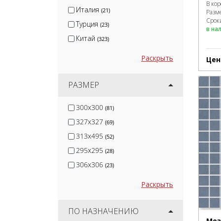
Serapool
(10)
В ко
Италия
(21)
Разм
Сроки
Турция
(23)
в на
Китай
(323)
Раскрыть
Цен
РАЗМЕР
300x300
(81)
327x327
(69)
313x495
(52)
295x295
(28)
306x306
(23)
Раскрыть
ПО НАЗНАЧЕНИЮ
Моз