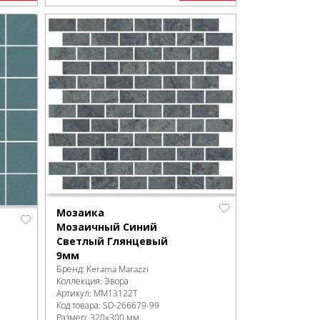
Мозаика
Мозаичный Синий
Светлый Глянцевый
9мм
Бренд:
Kerama Marazzi
Коллекция:
Эвора
Артикул:
MM13122T
Код товара:
SD-266679
-99
Размер:
320x300 мм