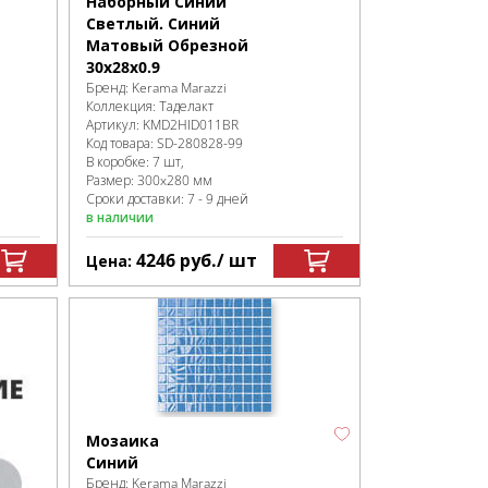
Наборный Синий
Светлый. Синий
Матовый Обрезной
30x28x0.9
Бренд:
Kerama Marazzi
Коллекция:
Таделакт
Артикул:
KMD2HID011BR
Код товара:
SD-280828
-99
В коробке
:
7 шт,
Размер:
300x280 мм
Сроки доставки: 7 - 9 дней
в наличии
4246
руб.
/ шт
Цена:
Мозаика
Синий
Бренд:
Kerama Marazzi