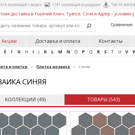
Тур по магаз
616 коллекций с видео
1181 коллекция в шоуруме
тная доставка в Горячий Ключ, Туапсе, Сочи и Адлер - условия 
Сравнение
Акции
Доставка и оплата
Контакты
E
F
G
H
I
J
K
L
M
N
O
P
Q
R
S
T
U
V
нита и плитки
Плитка мозаика
Синяя
ЗАИКА СИНЯЯ
КОЛЛЕКЦИИ (
49
)
ТОВАРЫ (
543
)