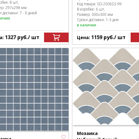
робке
:
8 шт,
Код товара:
SD-250653
-99
ер:
297x298 мм
В коробке
:
6 шт,
 доставки: 7 - 9 дней
Размер:
300x300 мм
личии
Сроки доставки: 1-3 дня
в наличии
1327
руб.
/ шт
1159
руб.
/ шт
а:
Цена:
Мозаика
аика