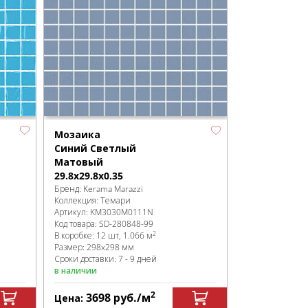
Мозаика
Синий Светлый
Матовый
29.8x29.8x0.35
Бренд:
Kerama Marazzi
Коллекция:
Темари
Артикул:
KM3030M0111N
Код товара:
SD-280848
-99
2
В коробке
:
12 шт, 1.066 м
Размер:
298x298 мм
Сроки доставки: 7 - 9 дней
в наличии
2
3698
руб.
/м
Цена: