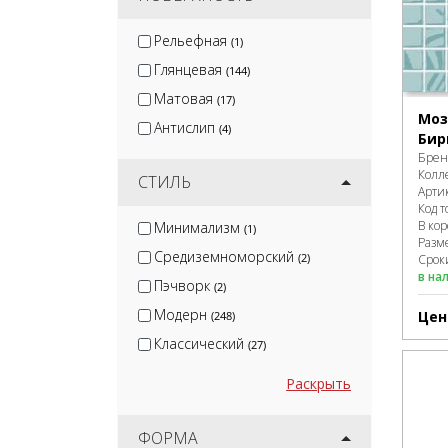
Рельефная
(1)
Глянцевая
(144)
Матовая
(17)
Моз
Антислип
(4)
Бир
Брен
Колл
СТИЛЬ
Арти
Код т
В ко
Минимализм
(1)
Разм
Средиземноморский
(2)
Сроки
в на
Пэчворк
(2)
Модерн
Цен
(248)
Классический
(27)
Раскрыть
ФОРМА