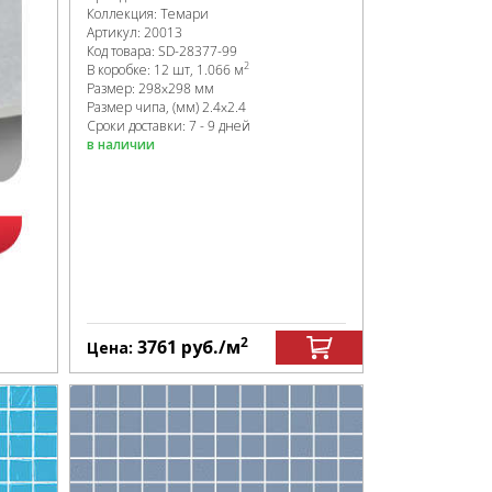
Коллекция:
Темари
Артикул:
20013
Код товара:
SD-28377
-99
2
В коробке
:
12 шт, 1.066 м
Размер:
298x298 мм
Размер чипа, (мм)
2.4x2.4
Сроки доставки: 7 - 9 дней
в наличии
2
3761
руб.
/м
Цена: