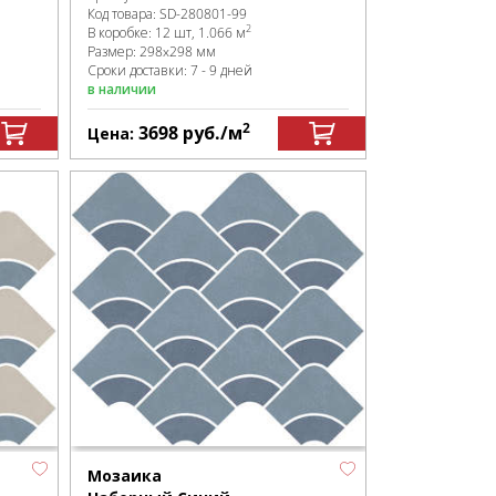
Код товара:
SD-280801
-99
2
В коробке
:
12 шт, 1.066 м
Размер:
298x298 мм
Сроки доставки: 7 - 9 дней
в наличии
2
3698
руб.
/м
Цена:
Мозаика