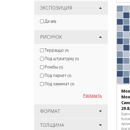
ЭКСПОЗИЦИЯ
Да
(65)
РИСУНОК
Терраццо
(1)
Под штукатурку
(1)
Ромбы
(1)
Под паркет
(1)
Под ламинат
(1)
Моз
Раскрыть
Моз
Син
29.8
ФОРМАТ
Брен
Колл
Арти
ТОЛЩИНА
Код т