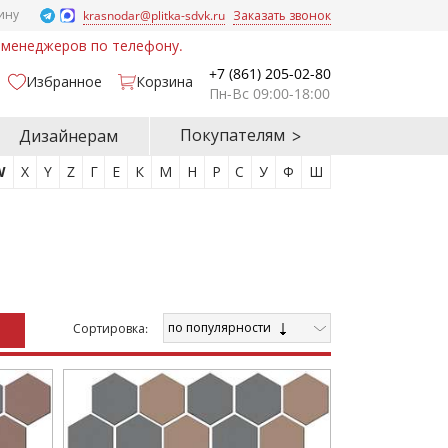
ину
krasnodar@plitka-sdvk.ru
Заказать звонок
у менеджеров по телефону.
+7 (861) 205-02-80
Избранное
Корзина
Пн-Вс 09:00-18:00
Покупателям
Дизайнерам
W
X
Y
Z
Г
Е
К
М
Н
Р
С
У
Ф
Ш
по популярности
Cортировка: