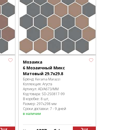
Мозаика
6 Мозаичный Микс
Матовый 29.7x29.8
Бренд:
Kerama Marazzi
Коллекция:
Агуста
Артикул:
AD/A673/MM
Код товара:
SD-250817
-99
В коробке
:
8 шт,
Размер:
297x298 мм
Сроки доставки: 7 - 9 дней
в наличии