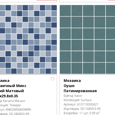
аика
Мозаика
аичный Микс
Оушн
ий Матовый
Патинированная
x29.8x0.35
Бренд:
Italon
Коллекция:
Surface
д:
Kerama Marazzi
Артикул:
610110000421
екция:
Темари
Код товара:
SD-168503
-99
кул:
KMD2MSM008MN
2
В коробке
:
11 шт, 0.99 м
овара:
SD-280850
-99