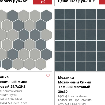
5699
руб.
/м
1327
руб.
/ шт
а:
Цена:
аика
Мозаика
озаичный Микс
Мозаичный Синий
овый 29.7x29.8
Темный Матовый
д:
Kerama Marazzi
30x30
екция:
Агуста
Бренд:
Kerama Marazzi
кул:
AD/A674/MM
Коллекция:
Про Чементо
овара:
SD-250818
-99
Артикул:
DD6420/MM