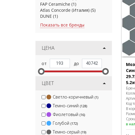
FAP Ceramiche
(1)
Atlas Concorde (Италия)
(5)
DUNE
(1)
Показать все бренды
ЦЕНА
Моз
Син
29.7
5.2х
ЦВЕТ
Брен
Колл
Светло-коричневый
(1)
Арти
Код т
Темно-синий
(128)
В ко
Разм
Фиолетовый
(16)
Сроки
Голубой
(172)
в на
Темно-серый
(19)