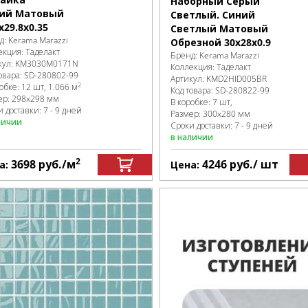
Наборный Серый
ий Матовый
Светлый. Синий
x29.8x0.35
Светлый Матовый
д:
Kerama Marazzi
Обрезной 30x28x0.9
екция:
Таделакт
Бренд:
Kerama Marazzi
кул:
KM3030M0171N
Коллекция:
Таделакт
овара:
SD-280802
-99
Артикул:
KMD2HID005BR
2
робке
:
12 шт, 1.066 м
Код товара:
SD-280822
-99
ер:
298x298 мм
В коробке
:
7 шт,
 доставки: 7 - 9 дней
Размер:
300x280 мм
личии
Сроки доставки: 7 - 9 дней
в наличии
2
3698
руб.
/м
4246
руб.
/ шт
а:
Цена: