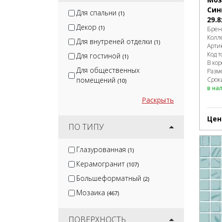
Син
Для спальни
(1)
29.8
Декор
(1)
Брен
Колл
Для внутреней отделки
(1)
Арти
Код т
Для гостиной
(1)
В ко
Для общественных
Разм
помещений
Сроки
(10)
в на
Раскрыть
Цен
ПО ТИПУ
Глазурованная
(1)
Керамогранит
(107)
Большеформатный
(2)
Мозаика
(467)
ПОВЕРХНОСТЬ