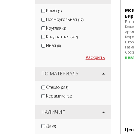
Моз
Ромб
(1)
Бир
Прямоугольная
(17)
Брен
Колл
Круглая
(2)
Арти
Квадратная
Код т
(267)
В ко
Иная
(8)
Разм
Сроки
Раскрыть
в на
ПО МАТЕРИАЛУ
Стекло
(215)
Керамика
(35)
НАЛИЧИЕ
Да
(9)
Цен