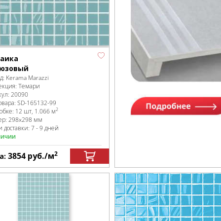
аика
юзовый
д:
Kerama Marazzi
екция:
Темари
кул:
20090
овара:
SD-165132
-99
2
робке
:
12 шт, 1.066 м
ер:
298x298 мм
 доставки: 7 - 9 дней
личии
2
3854
руб.
/м
а: