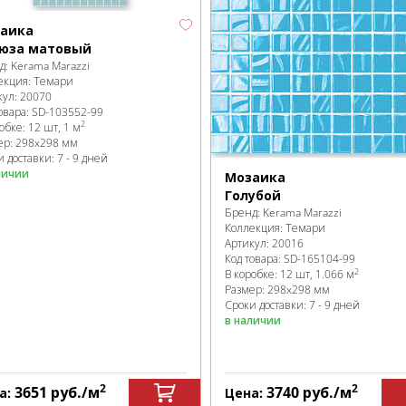
аика
юза матовый
д:
Kerama Marazzi
екция:
Темари
кул:
20070
овара:
SD-103552
-99
2
робке
:
12 шт, 1 м
ер:
298x298 мм
 доставки: 7 - 9 дней
личии
Мозаика
Голубой
Бренд:
Kerama Marazzi
Коллекция:
Темари
Артикул:
20016
Код товара:
SD-165104
-99
2
В коробке
:
12 шт, 1.066 м
Размер:
298x298 мм
Сроки доставки: 7 - 9 дней
в наличии
2
2
3651
руб.
/м
3740
руб.
/м
а:
Цена: