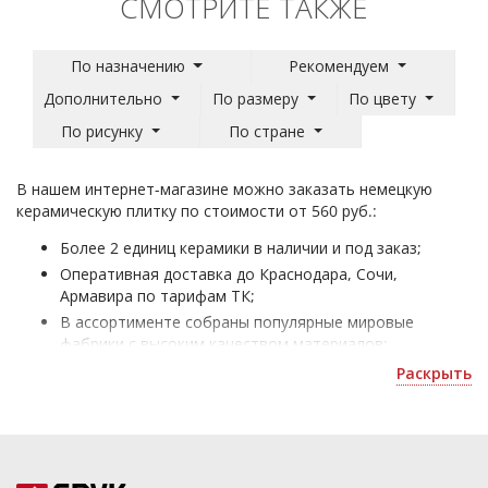
СМОТРИТЕ ТАКЖЕ
По назначению
Рекомендуем
Дополнительно
По размеру
По цвету
По рисунку
По стране
В нашем интернет-магазине можно заказать немецкую
керамическую плитку по стоимости от 560 руб.:
Более 2 единиц керамики в наличии и под заказ;
Оперативная доставка до Краснодара, Сочи,
Армавира по тарифам ТК;
В ассортименте собраны популярные мировые
фабрики с высоким качеством материалов;
Плитка Германия - для облицовки домов и
Раскрыть
коммерческих помещений;
Получить скидку или оформить 3D дизайн можно по
почте
.