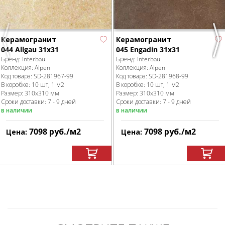
Керамогранит
Керамогранит
Previous
Nex
044 Allgau 31x31
045 Engadin 31x31
Бренд:
Interbau
Бренд:
Interbau
Коллекция:
Alpen
Коллекция:
Alpen
Код товара:
SD-281967
-99
Код товара:
SD-281968
-99
В коробке
:
10 шт, 1 м
2
В коробке
:
10 шт, 1 м
2
Размер:
310x310 мм
Размер:
310x310 мм
Сроки доставки: 7 - 9 дней
Сроки доставки: 7 - 9 дней
в наличии
в наличии
7098
руб.
/м
2
7098
руб.
/м
2
Цена:
Цена: