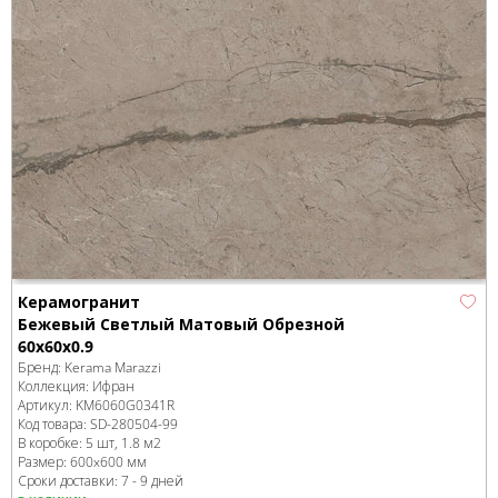
Керамогранит
Бежевый Светлый Матовый Обрезной
60x60x0.9
Бренд:
Kerama Marazzi
Коллекция:
Ифран
Артикул:
KM6060G0341R
Код товара:
SD-280504
-99
В коробке
:
5 шт, 1.8 м
2
Размер:
600x600 мм
Сроки доставки: 7 - 9 дней