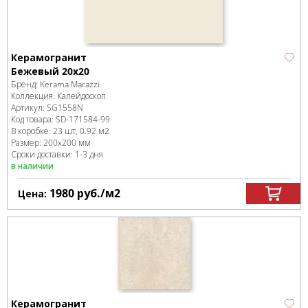
Керамогранит
Бежевый 20x20
Бренд:
Kerama Marazzi
Коллекция:
Калейдоскоп
Артикул:
SG1558N
Код товара:
SD-171584
-99
В коробке
:
23 шт, 0.92 м
2
Размер:
200x200 мм
Сроки доставки: 1-3 дня
в наличии
1980
руб.
/м
2
Цена:
Керамогранит