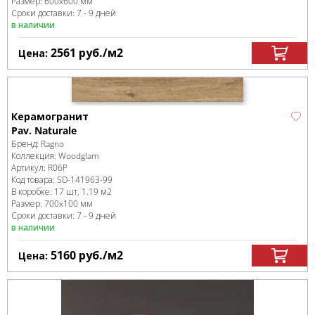
Размер:
600x600 мм
Сроки доставки: 7 - 9 дней
в наличии
2561
руб.
/м
2
Цена:
Керамогранит
Pav. Naturale
Бренд:
Ragno
Коллекция:
Woodglam
Артикул:
R06P
Код товара:
SD-141963
-99
В коробке
:
17 шт, 1.19 м
2
Размер:
700x100 мм
Сроки доставки: 7 - 9 дней
в наличии
5160
руб.
/м
2
Цена: