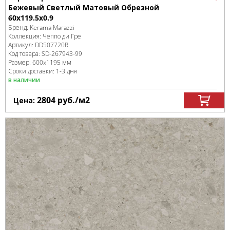
Бежевый Светлый Матовый Обрезной
60x119.5x0.9
Бренд:
Kerama Marazzi
Коллекция:
Чеппо ди Гре
Артикул:
DD507720R
Код товара:
SD-267943
-99
Размер:
600x1195 мм
Сроки доставки: 1-3 дня
в наличии
2804
руб.
/м
2
Цена: