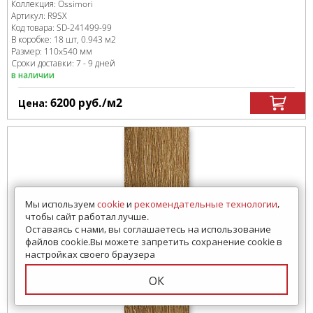
Коллекция:
Ossimori
Артикул:
R9SX
Код товара:
SD-241499
-99
В коробке
:
18 шт, 0.943 м
2
Размер:
110x540 мм
Сроки доставки: 7 - 9 дней
в наличии
6200
руб.
/м
2
Цена:
Мы используем
cookie
и
рекомендательные технологии
,
чтобы сайт работал лучше.
Оставаясь с нами, вы соглашаетесь на использование
файлов cookie.Вы можете запретить сохранение cookie в
настройках своего браузера
ОК