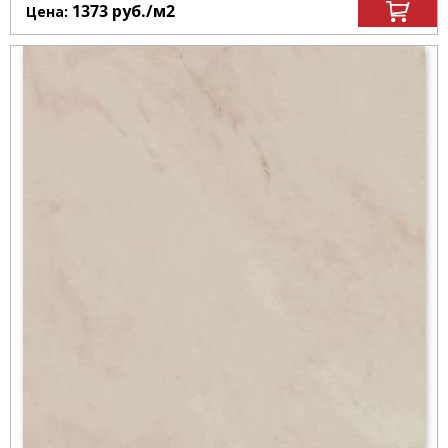
1373
руб.
/м
2
Цена: