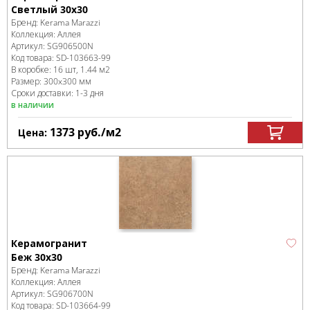
Светлый 30х30
Бренд:
Kerama Marazzi
Коллекция:
Аллея
Артикул:
SG906500N
Код товара:
SD-103663
-99
В коробке
:
16 шт, 1.44 м
2
Размер:
300x300 мм
Сроки доставки: 1-3 дня
в наличии
1373
руб.
/м
2
Цена:
Керамогранит
Беж 30х30
Бренд:
Kerama Marazzi
Коллекция:
Аллея
Артикул:
SG906700N
Код товара:
SD-103664
-99