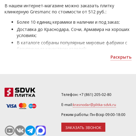
В нашем интернет-магазине можно заказать плитку
клинкерную Gresmanc по стоимости от 512 руб.:
Более 10 единиц керамики в наличии и под заказ;
Доставка до Краснодара, Сочи, Армавира на хороших
условиях;
В каталоге собраны популярные мировые фабрики с
безупречным качеством изделий;
Клинкер Gresmanc - для облицовки жилых и офисных
Раскрыть
помещений;
Уточнить скидку или рассчитать количество можно
по почте
krasnodar@plitka-sdvk.ru
.
Телефон:
+7 (861) 205-02-80
E-mail:
krasnodar@plitka-sdvk.ru
Режим работы: Пн-Вскр 09:00-18:00
ЗАКАЗАТЬ ЗВОНОК