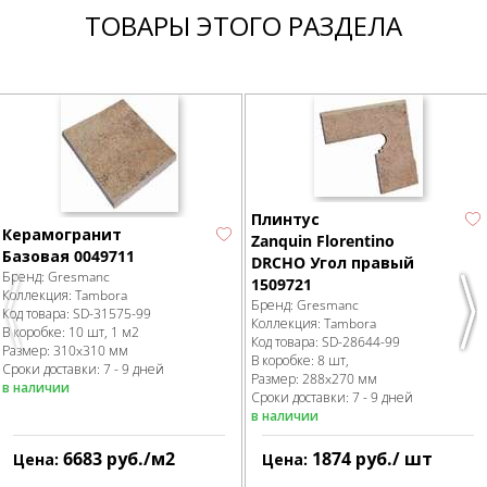
ТОВАРЫ ЭТОГО РАЗДЕЛА
Плинтус
Керамогранит
Zanquin Florentino
Базовая 0049711
DRCHO Угол правый
Бренд:
Gresmanc
1509721
Коллекция:
Tambora
Бренд:
Gresmanc
Код товара:
SD-31575
-99
Previous
Nex
Коллекция:
Tambora
В коробке
:
10 шт, 1 м
2
Код товара:
SD-28644
-99
Размер:
310x310 мм
В коробке
:
8 шт,
Сроки доставки: 7 - 9 дней
Размер:
288x270 мм
в наличии
Сроки доставки: 7 - 9 дней
в наличии
6683
руб.
/м
2
1874
руб.
/ шт
Цена:
Цена: