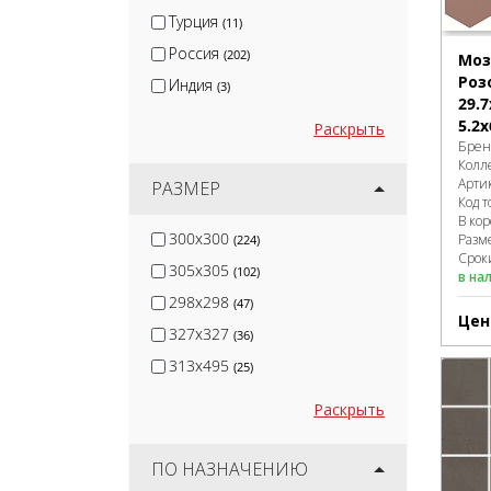
Vitra
(2)
Турция
(11)
Россия
(202)
Моз
Роз
Индия
(3)
29.7
5.2х
Раскрыть
Брен
Колл
Арти
РАЗМЕР
Код т
В ко
300x300
Разм
(224)
Сроки
305x305
(102)
в на
298x298
(47)
Цен
327x327
(36)
313x495
(25)
Раскрыть
ПО НАЗНАЧЕНИЮ