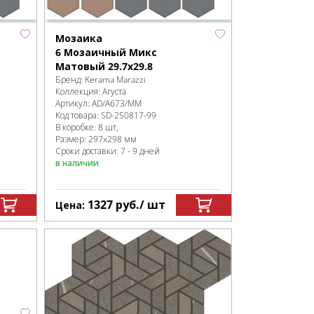
Мозаика
6 Мозаичный Микс
Матовый 29.7x29.8
Бренд:
Kerama Marazzi
Коллекция:
Агуста
Артикул:
AD/A673/MM
Код товара:
SD-250817
-99
В коробке
:
8 шт,
Размер:
297x298 мм
Сроки доставки: 7 - 9 дней
в наличии
1327
руб.
/ шт
Цена: