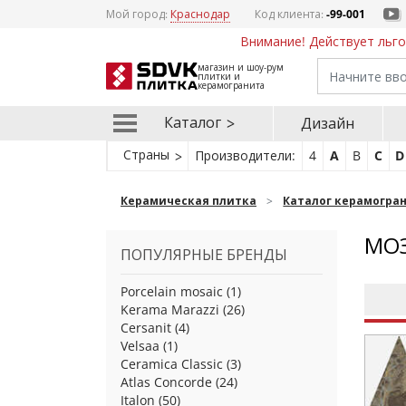
Мой город:
Краснодар
Код клиента:
-99-001
Внимание! Действует льго
магазин и шоу-рум
плитки и
керамогранита
Каталог
Дизайн
Страны
Производители:
4
A
B
C
D
Керамическая плитка
Каталог керамогра
МОЗ
ПОПУЛЯРНЫЕ БРЕНДЫ
Porcelain mosaic
(1)
Kerama Marazzi
(26)
Cersanit
(4)
Velsaa
(1)
Ceramica Classic
(3)
Atlas Concorde
(24)
Italon
(50)