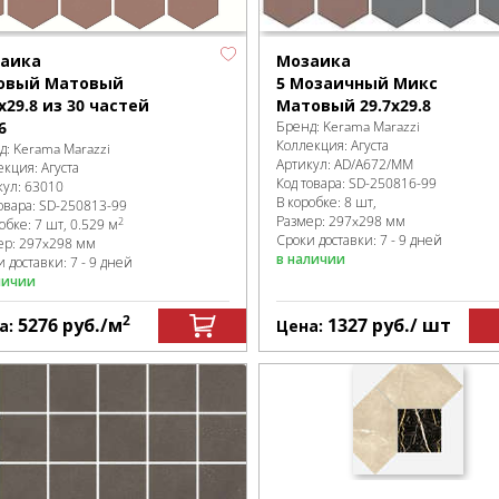
Мозаика
аика
5 Мозаичный Микс
овый Матовый
Матовый 29.7x29.8
x29.8 из 30 частей
Бренд:
Kerama Marazzi
6
Коллекция:
Агуста
д:
Kerama Marazzi
Артикул:
AD/A672/MM
екция:
Агуста
Код товара:
SD-250816
-99
кул:
63010
В коробке
:
8 шт,
овара:
SD-250813
-99
Размер:
297x298 мм
2
робке
:
7 шт, 0.529 м
Сроки доставки: 7 - 9 дней
ер:
297x298 мм
в наличии
 доставки: 7 - 9 дней
личии
2
5276
руб.
/м
1327
руб.
/ шт
а:
Цена: