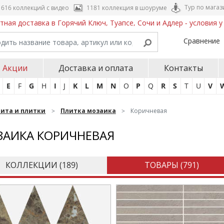
Тур по магаз
616 коллекций с видео
1181 коллекция в шоуруме
тная доставка в Горячий Ключ, Туапсе, Сочи и Адлер - условия 
Сравнение
Акции
Доставка и оплата
Контакты
E
F
G
H
I
J
K
L
M
N
O
P
Q
R
S
T
U
V
нита и плитки
Плитка мозаика
Коричневая
АИКА КОРИЧНЕВАЯ
КОЛЛЕКЦИИ (
189
)
ТОВАРЫ (
791
)