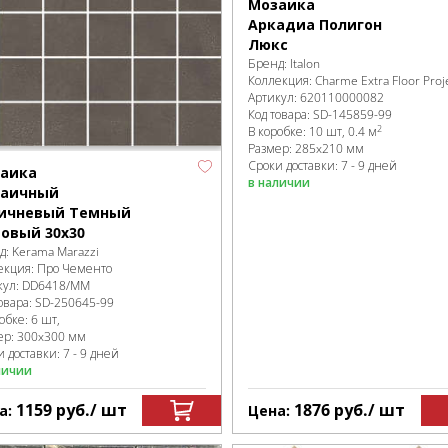
Мозаика
Аркадиа Полигон
Люкс
Бренд:
Italon
Коллекция:
Charme Extra Floor Proj
Артикул:
620110000082
Код товара:
SD-145859
-99
2
В коробке
:
10 шт, 0.4 м
Размер:
285x210 мм
Сроки доставки: 7 - 9 дней
аика
в наличии
аичный
ичневый Темный
овый 30x30
д:
Kerama Marazzi
екция:
Про Чементо
кул:
DD6418/MM
овара:
SD-250645
-99
робке
:
6 шт,
ер:
300x300 мм
 доставки: 7 - 9 дней
личии
1159
руб.
/ шт
1876
руб.
/ шт
а:
Цена: