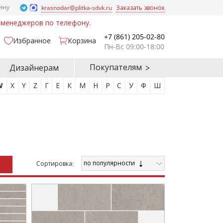
ину
krasnodar@plitka-sdvk.ru
Заказать звонок
у менеджеров по телефону.
+7 (861) 205-02-80
Избранное
Корзина
Пн-Вс 09:00-18:00
Покупателям
Дизайнерам
W
X
Y
Z
Г
Е
К
М
Н
Р
С
У
Ф
Ш
по популярности
Cортировка: