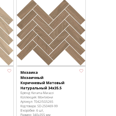
Мозаика
Мозаичный
Коричневый Матовый
Натуральный 34x35.5
Бренд:
Kerama Marazzi
Коллекция:
Монтиони
Артикул:
T042/SG5265
Код товара:
SD-250469
-99
В коробке
:
6 шт,
Размер:
340x355 мм