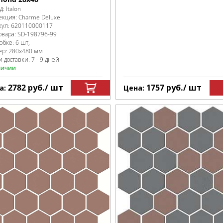
д:
Italon
екция:
Charme Deluxe
кул:
620110000117
овара:
SD-198796
-99
робке
:
6 шт,
ер:
280x480 мм
 доставки: 7 - 9 дней
личии
2782
руб.
/ шт
1757
руб.
/ шт
а:
Цена: