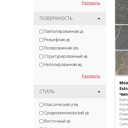
Раскрыть
ПОВЕРХНОСТЬ
Лаппатированная
(2)
Рельефная
(3)
Полированная
(31)
Структурированный
(4)
Неполированная
(6)
Раскрыть
Моз
Estr
СТИЛЬ
Чип 
Брен
Классический
Колл
(119)
Код т
Средиземноморский
(3)
Разм
Разм
Восточный
(3)
Сроки