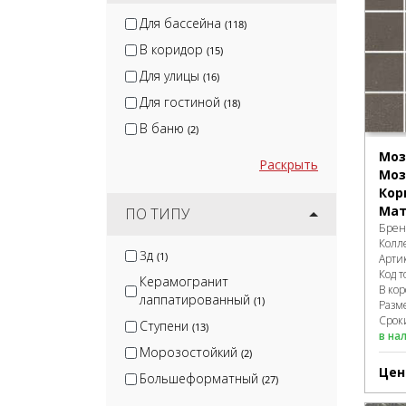
Для бассейна
(118)
В коридор
(15)
Для улицы
(16)
Для гостиной
(18)
В баню
(2)
Моз
Раскрыть
Моз
Кор
Мат
ПО ТИПУ
Брен
Колл
3д
(1)
Арти
Код т
Керамогранит
В ко
лаппатированный
(1)
Разм
Сроки
Ступени
(13)
в на
Морозостойкий
(2)
Цен
Большеформатный
(27)