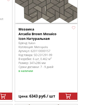
ect
Мозаика
Arcadia Brown Mosaico
Icon Натуральная
Бренд:
Italon
Коллекция:
Metropolis
Артикул:
620110000157
Код товара:
SD-231291
-99
2
В коробке
:
6 шт, 0.462 м
Размер:
347x286 мм
Сроки доставки: 7 - 9 дней
в наличии
6343
руб.
/ шт
Цена: