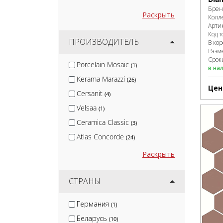
Брен
Раскрыть
Колл
Арти
Код т
ПРОИЗВОДИТЕЛЬ
В ко
Разм
Сроки
Porcelain Mosaic
(1)
в на
Kerama Marazzi
(26)
Цен
Cersanit
(4)
Velsaa
(1)
Ceramica Classic
(3)
Atlas Concorde
(24)
Italon
(50)
Раскрыть
Bonaparte
(65)
Pamesa
СТРАНЫ
(1)
Estima
(25)
Германия
(1)
Coliseumgres
(9)
Беларусь
(10)