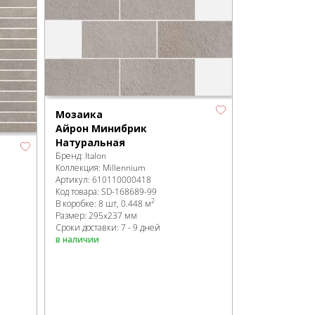
Мозаика
Айрон Минибрик
Натуральная
Бренд:
Italon
Коллекция:
Millennium
Артикул:
610110000418
Код товара:
SD-168689
-99
2
В коробке
:
8 шт, 0.448 м
Размер:
295x237 мм
Сроки доставки: 7 - 9 дней
в наличии