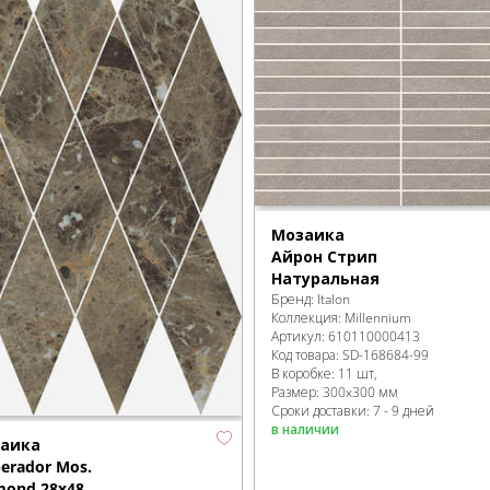
Мозаика
Айрон Стрип
Натуральная
Бренд:
Italon
Коллекция:
Millennium
Артикул:
610110000413
Код товара:
SD-168684
-99
В коробке
:
11 шт,
Размер:
300x300 мм
Сроки доставки: 7 - 9 дней
в наличии
аика
erador Mos.
mond 28x48