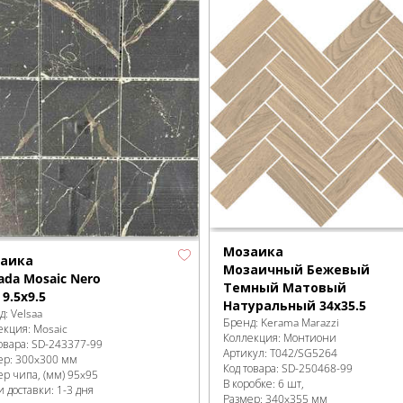
Мозаика
аика
Мозаичный Бежевый
ada Mosaic Nero
Темный Матовый
9.5x9.5
Натуральный 34x35.5
д:
Velsaa
Бренд:
Kerama Marazzi
екция:
Mosaic
Коллекция:
Монтиони
овара:
SD-243377
-99
Артикул:
T042/SG5264
ер:
300x300 мм
Код товара:
SD-250468
-99
ер чипа, (мм)
95x95
В коробке
:
6 шт,
 доставки: 1-3 дня
Размер:
340x355 мм