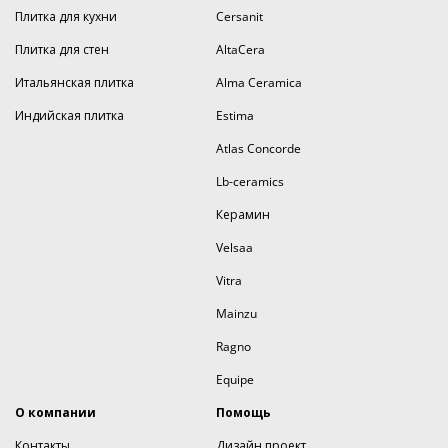
Плитка для кухни
Cersanit
Плитка для стен
AltaCera
Итальянская плитка
Alma Ceramica
Индийская плитка
Estima
Atlas Concorde
Lb-ceramics
Керамин
Velsaa
Vitra
Mainzu
Ragno
Equipe
О компании
Помощь
Контакты
Дизайн проект