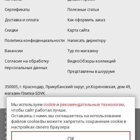
Сертификаты
Полезные статьи
Доставка и оплата
Как оформить заказ
Скидки
Карта сайта
Политика конфиденциальности
Написать директору
Вакансии
Тур по магазину
Согласие на обработку
ВидеоОбзоры коллекций
персональных данных
Представлены в шоуруме
350005, г. Краснодар, Прикубанский округ, ул.Кореновская, дом 49,
магазин Плитка-SDVK.
Мы используем
cookie
и
рекомендательные технологии
,
чтобы сайт работал лучше.
© 2009—2026 г. Все права защищены
Оставаясь с нами, вы соглашаетесь на использование
Обращаем Ваше внимание на то, что данный интернет-сайт носит
файлов cookie.Вы можете запретить сохранение cookie в
исключительно информационный характер и ни при каких условиях
настройках своего браузера
информационные материалы и цены, размещенные на сайте, не
являются публичной офертой, определяемой положениями Статьи
437 Гражданского кодекса РФ.
ОК