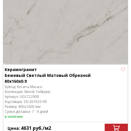
Керамогранит
Бежевый Светлый Матовый Обрезной
80x160x0.9
Бренд:
Kerama Marazzi
Коллекция:
Монте Тиберио
Артикул:
SG572290R
Код товара:
SD-267633
-99
Размер:
800x1600 мм
Сроки доставки: 7 - 9 дней
в наличии
4631
руб.
/м
2
Цена: