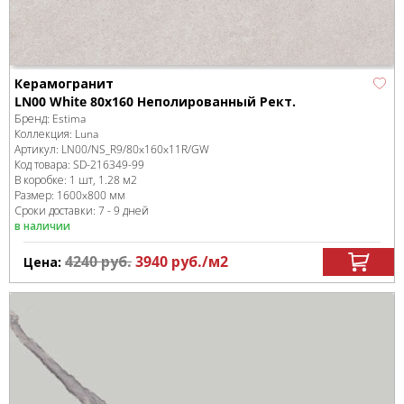
Керамогранит
LN00 White 80x160 Неполированный Рект.
Бренд:
Estima
Коллекция:
Luna
Артикул:
LN00/NS_R9/80x160x11R/GW
Код товара:
SD-216349
-99
В коробке
:
1 шт, 1.28 м
2
Размер:
1600x800 мм
Сроки доставки: 7 - 9 дней
в наличии
4240
руб.
3940
руб.
/м
2
Цена: