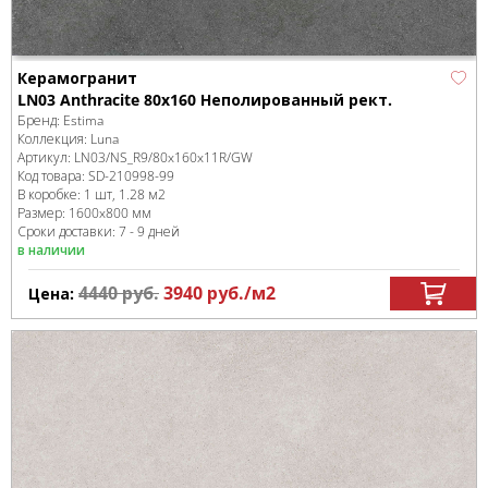
Керамогранит
LN03 Anthracite 80x160 Неполированный рект.
Бренд:
Estima
Коллекция:
Luna
Артикул:
LN03/NS_R9/80x160x11R/GW
Код товара:
SD-210998
-99
В коробке
:
1 шт, 1.28 м
2
Размер:
1600x800 мм
Сроки доставки: 7 - 9 дней
в наличии
4440
руб.
3940
руб.
/м
2
Цена: