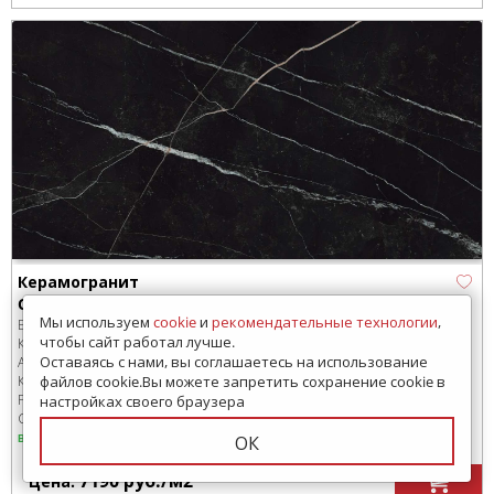
Керамогранит
Calacatta Black Rett 80x160
Мы используем
cookie
и
рекомендательные технологии
,
Бренд:
Atlas Concorde
чтобы сайт работал лучше.
Коллекция:
Empire
Оставаясь с нами, вы соглашаетесь на использование
Артикул:
610010002174
файлов cookie.Вы можете запретить сохранение cookie в
Код товара:
SD-213152
-99
Размер:
1600x800 мм
настройках своего браузера
Сроки доставки: 1-3 дня
в наличии
ОК
7190
руб.
/м
2
Цена: