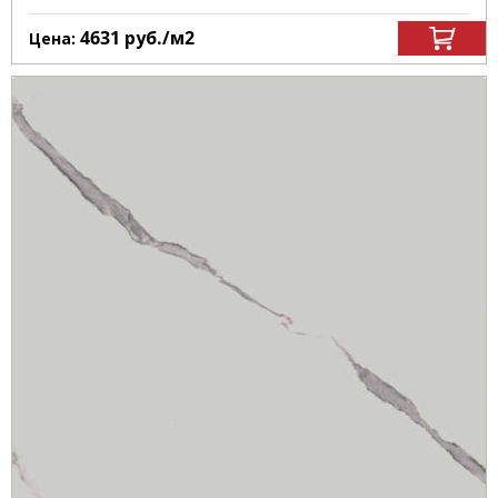
4631
руб.
/м
2
Цена: