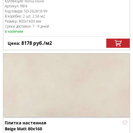
Коллекция:
Roma Stone
Артикул:
fRF4
Код товара:
SD-262818
-99
В коробке
:
2 шт, 2.56 м
2
Размер:
800x1600 мм
Сроки доставки: 7 - 9 дней
в наличии
8178
руб.
/м
2
Цена:
Плитка настенная
Beige Matt 80x160