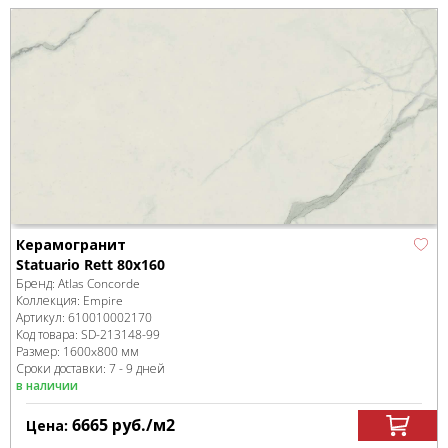
Керамогранит
Statuario Rett 80x160
Бренд:
Atlas Concorde
Коллекция:
Empire
Артикул:
610010002170
Код товара:
SD-213148
-99
Размер:
1600x800 мм
Сроки доставки: 7 - 9 дней
в наличии
6665
руб.
/м
2
Цена: