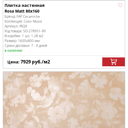
Плитка настенная
Rosa Matt 80x160
Бренд:
FAP Ceramiche
Коллекция:
Color Mood
Артикул:
fRQ9
Код товара:
SD-278951
-99
В коробке
:
1 шт, 1.28 м
2
Размер:
1600x800 мм
Сроки доставки: 7 - 9 дней
в наличии
7929
руб.
/м
2
Цена: