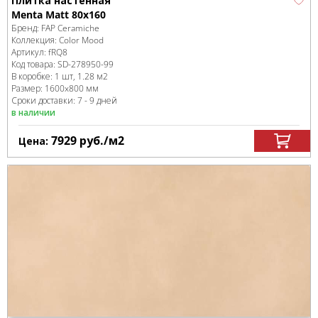
Плитка настенная
Menta Matt 80x160
Бренд:
FAP Ceramiche
Коллекция:
Color Mood
Артикул:
fRQ8
Код товара:
SD-278950
-99
В коробке
:
1 шт, 1.28 м
2
Размер:
1600x800 мм
Сроки доставки: 7 - 9 дней
в наличии
7929
руб.
/м
2
Цена: