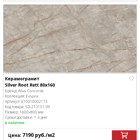
Керамогранит
Silver Root Rett 80x160
Бренд:
Atlas Concorde
Коллекция:
Empire
Артикул:
610010002173
Код товара:
SD-213151
-99
Размер:
1600x800 мм
Сроки доставки: 1-3 дня
в наличии
7190
руб.
/м
2
Цена: