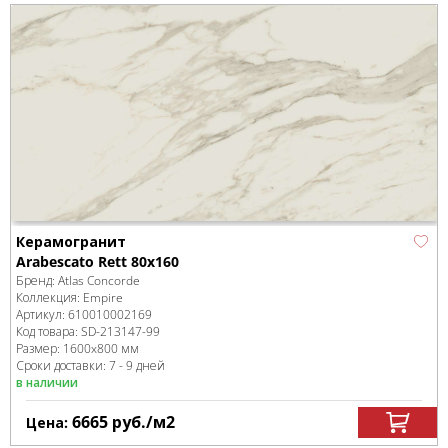
Керамогранит
Arabescato Rett 80x160
Бренд:
Atlas Concorde
Коллекция:
Empire
Артикул:
610010002169
Код товара:
SD-213147
-99
Размер:
1600x800 мм
Сроки доставки: 7 - 9 дней
в наличии
6665
руб.
/м
2
Цена: