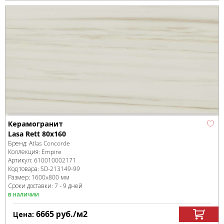
Керамогранит
Lasa Rett 80x160
Бренд:
Atlas Concorde
Коллекция:
Empire
Артикул:
610010002171
Код товара:
SD-213149
-99
Размер:
1600x800 мм
Сроки доставки: 7 - 9 дней
в наличии
6665
руб.
/м
2
Цена: